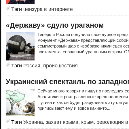
Тэги
цензура в интернете
«Державу» сдуло ураганом
Теперь и Россия получила свое дурное пред
монумент «Держава» представляющий собой
семиметровый шар с изображениями сцен ос
постамента, сорванный ураганным ветром. Об
Тэги
Россия
,
происшествия
Украинский спектакль по западн
Сейчас много говорят и пишут о последних с
Аналитики строят различные предположения о
Путина и как он будет разруливать эту ситу
приписывают ему и вовсе какие-то...
Тэги
Украина
,
захват крыма
,
крым
,
революция в