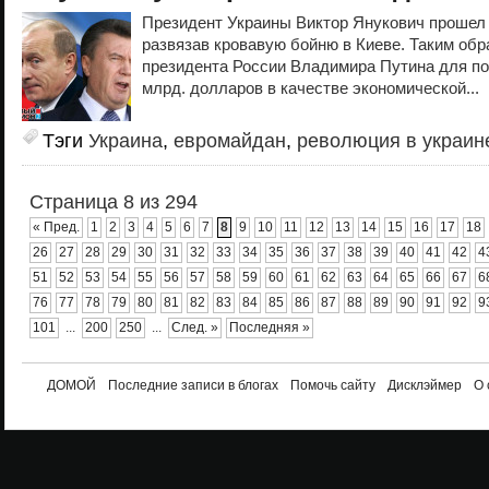
Президент Украины Виктор Янукович прошел 
развязав кровавую бойню в Киеве. Таким обр
президента России Владимира Путина для п
млрд. долларов в качестве экономической...
Тэги
Украина
,
евромайдан
,
революция в украин
Страница 8 из 294
« Пред.
1
2
3
4
5
6
7
8
9
10
11
12
13
14
15
16
17
18
26
27
28
29
30
31
32
33
34
35
36
37
38
39
40
41
42
4
51
52
53
54
55
56
57
58
59
60
61
62
63
64
65
66
67
6
76
77
78
79
80
81
82
83
84
85
86
87
88
89
90
91
92
9
101
...
200
250
...
След. »
Последняя »
ДОМОЙ
Последние записи в блогах
Помочь сайту
Дисклэймер
О 