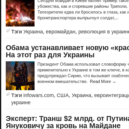
Сегодня Майдан в Киеве являет пример тако
убожества, как и сгоревшие районы Триполи,
Телезрителю едва ли бросилось в глаза, как 
бронетранспортера выпрыгнул солдат,...
Тэги
Украина
,
евромайдан
,
революция в украин
Обама устанавливает новую «кра
На этот раз для Украины
Президент Обама использовал словоформу «
применительно к Украине в том же ключе, в к
предупреждал Сирию, что вызывает озабоче
военном вмешательстве.
Read More →
Тэги
infowars.com
,
США
,
Украина
,
евроинтеграц
украине
Эксперт: Транш $2 млрд. от Путина
Януковичу за кровь на Майдане