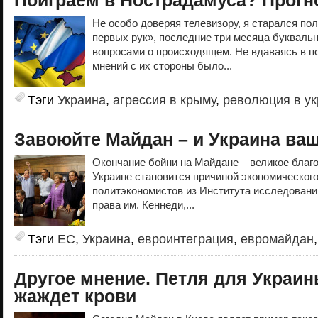
Поиграем в Нострадамуса? Прогн
Не особо доверяя телевизору, я старался п
первых рук», последние три месяца буквальн
вопросами о происходящем. Не вдаваясь в по
мнений с их стороны было...
Тэги
Украина
,
агрессия в крыму
,
революция в у
Завоюйте Майдан – и Украина ва
Окончание бойни на Майдане – великое благ
Украине становится причиной экономическог
политэкономистов из Института исследований
права им. Кеннеди,...
Тэги
ЕС
,
Украина
,
евроинтеграция
,
евромайдан
Другое мнение. Петля для Украи
жаждет крови