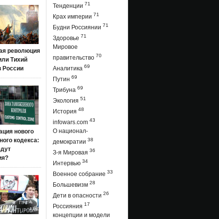
71
Тенденции
71
Крах империи
71
Будни Россиянии
71
Здоровье
Мировое
ая революция
70
правительство
 или Тихий
69
в России
Аналитика
69
Путин
69
Трибуна
51
Экология
48
История
43
infowars.com
О национал-
ация нового
ого кодекса:
38
демократии
ядут
36
З-я Мировая
ия?
34
Интервью
33
Военное собрание
28
Большевизм
26
Дети в опасности
17
Россияния
концепции и модели