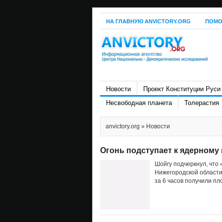
НА ГЛАВНУЮ ANVICTORY.ORG
ПОМО
Новости
Проект Конституции Руси
Несвободная планета
Толерастия
anvictory.org
» Новости
Огонь подступает к ядерному 
Шойгу подчеркнул, что
Нижегородской области
за 6 часов получили пл