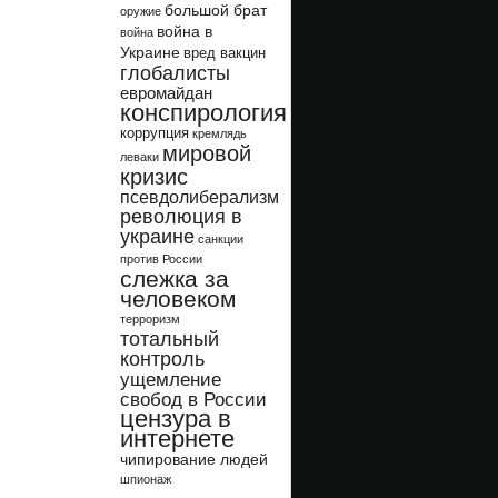
большой брат
оружие
война в
война
Украине
вред вакцин
глобалисты
евромайдан
конспирология
коррупция
кремлядь
мировой
леваки
кризис
псевдолиберализм
революция в
украине
санкции
против России
слежка за
человеком
терроризм
тотальный
контроль
ущемление
свобод в России
цензура в
интернете
чипирование людей
шпионаж