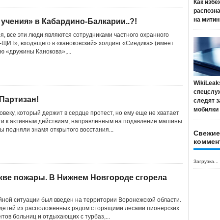
Как избе
распозн
на митин
учения» в Кабардино-Балкарии..?!
, все эти люди являются сотрудниками частного охранного
ЩИТ», входящего в «каноковский» холдинг «Синдика» (имеет
 «дружины Канокова»,...
WikiLeak
спецслу
Партизан!
следят з
мобилки
овеку, который держит в сердце протест, но ему еще не хватает
ти к активным действиям, направленным на подавление машины
ы подняли знамя открытого восстания...
Свежие
коммен
Загрузка...
скве пожары. В Нижнем Новгороде сгорела
ной ситуации был введен на территории Воронежской области.
детей из расположенных рядом с горящими лесами пионерских
нтов больниц и отдыхающих с турбаз,...