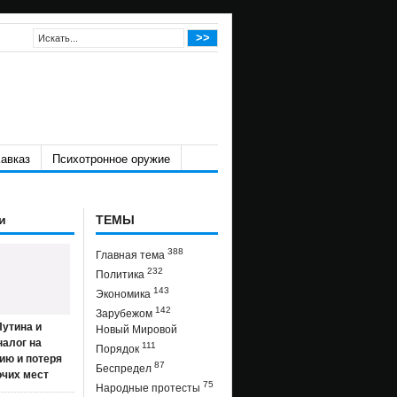
авказ
Психотронное оружие
и
ТЕМЫ
388
Главная тема
232
Политика
143
Экономика
142
Зарубежом
утина и
Новый Мировой
налог на
111
Порядок
ию и потеря
87
Беспредел
очих мест
75
Народные протесты