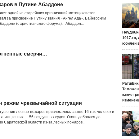
жаров в Путине-Абаддоне
овет одной из старейших организаций мотоциклистов
вал за присвоение Путину звания «Ангел Ада». Байкерским
баддон» (с христианского форума). Абаддон...
Неудобн
1917-го,
юбилей 
 огненные смерчи…
Ратифик
Таможенн
какие гр
изменен
н режим чрезвычайной ситуации
 тушения лесных пожаров привлекалось свыше 16 тыс человек и
ехники, из них — 56 воздушных судов. Огонь добрался до
о Саратовской области из-за лесных пожаров...