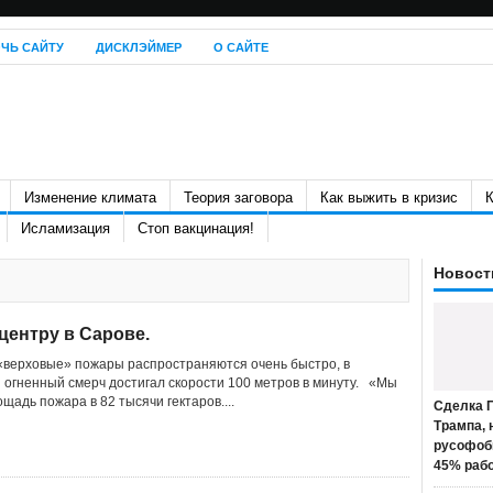
ЧЬ САЙТУ
ДИСКЛЭЙМЕР
О САЙТЕ
Изменение климата
Теория заговора
Как выжить в кризис
К
Исламизация
Стоп вакцинация!
Новост
центру в Сарове.
 «верховые» пожары распространяются очень быстро, в
 огненный смерч достигал скорости 100 метров в минуту. «Мы
ощадь пожара в 82 тысячи гектаров....
Сделка П
Трампа, 
русофоб
45% раб