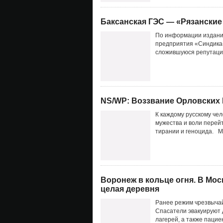
Баксанская ГЭС — «Рязанские 
По информации издания
предприятия «Синдика-
сложившуюся репутацию
NS/WP: Воззвание Орловских 
К каждому русскому чел
мужества и воли перей
тирании и геноцида. М
Воронеж в кольце огня. В Мо
целая деревня
Ранее режим чрезвычай
Спасатели эвакуируют 
лагерей, а также пацие