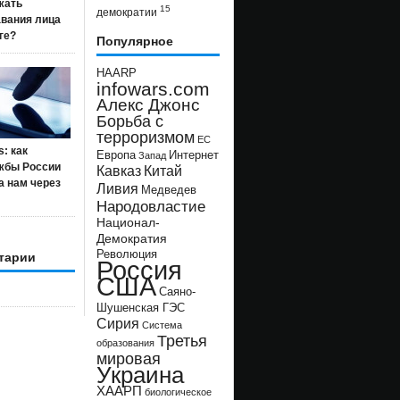
жать
15
демократии
авания лица
ге?
Популярное
HAARP
infowars.com
Алекс Джонс
Борьба с
терроризмом
ЕС
s: как
Европа
Интернет
Запад
жбы России
Кавказ
Китай
а нам через
Ливия
Медведев
Народовластие
Национал-
Демократия
Революция
тарии
Россия
США
Саяно-
Шушенская ГЭС
Сирия
Система
Третья
образования
мировая
Украина
ХААРП
биологическое