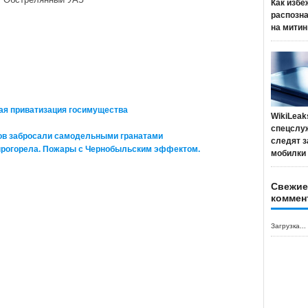
Как избе
распозн
на митин
ая приватизация госимущества
WikiLeak
спецслу
ов забросали самодельными гранатами
следят з
прогорела. Пожары с Чернобыльским эффектом.
мобилки
Свежие
коммен
Загрузка...