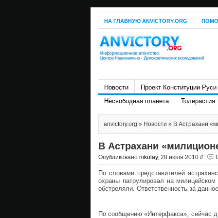
НА ГЛАВНУЮ ANVICTORY.ORG
ПОМО
Новости
Проект Конституции Руси
Несвободная планета
Толерастия
anvictory.org
»
Новости
» В Астрахани «м
В Астрахани «милиционе
Опубликовано
nikolay
, 28 июля 2010 //
По словами представителей астраханс
охраны патрулировал на милицейском 
обстреляли. Ответственность за данное
По сообщению «Интерфакса», сейчас д