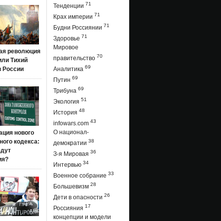
71
Тенденции
71
Крах империи
71
Будни Россиянии
71
Здоровье
Мировое
ая революция
70
правительство
 или Тихий
69
в России
Аналитика
69
Путин
69
Трибуна
51
Экология
48
История
43
infowars.com
О национал-
ация нового
ого кодекса:
38
демократии
ядут
36
З-я Мировая
ия?
34
Интервью
33
Военное собрание
28
Большевизм
26
Дети в опасности
17
Россияния
концепции и модели