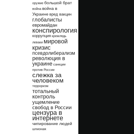
большой брат
оружие
война в
война
Украине
вред вакцин
глобалисты
евромайдан
конспирология
коррупция
кремлядь
мировой
леваки
кризис
псевдолиберализм
революция в
украине
санкции
против России
слежка за
человеком
терроризм
тотальный
контроль
ущемление
свобод в России
цензура в
интернете
чипирование людей
шпионаж