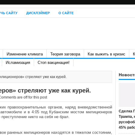
ЧЬ САЙТУ
ДИСКЛЭЙМЕР
О САЙТЕ
Изменение климата
Теория заговора
Как выжить в кризис
К
Исламизация
Стоп вакцинация!
Новост
илиционеров» стреляют уже как курей.
ров» стреляют уже как курей.
Comments are off for this post
ких правоохранительных органов, наряд вневедомственной
Сделка П
автомобиле и в 4:05 под Кубанским мостом милиционеров
 преступление никто на себя не брал.
Трампа, 
русофоб
45% раб
вое раненых милиционеров находятся в тяжелом состоянии,