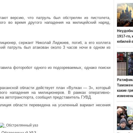
гают версию, что патруль был обстрелян из пистолета,
ого во время другого нападения на милицейский наряд,
Неудобн
1917-го,
юбилей 
лиционер, сержант Николай Лиджиев, погиб, а его коллега
ий патруль был атакован около 3 часов ночи в одном из
тавила фоторобот одного из подозреваемых, однако поиски
Ратифик
Таможенн
раханской области действует план «Вулкан — 3», который
какие гр
вого нападения на милиционеров. В рамках оперативно-
изменен
ка автотранспорта, сообщил представитель ГУВД.
илиция области переведена на усиленный вариант несения
Обстрелянный УАЗ