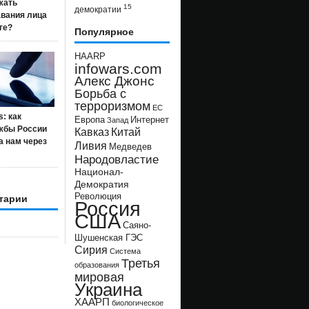
жать
15
демократии
авания лица
ге?
Популярное
HAARP
infowars.com
Алекс Джонс
Борьба с
терроризмом
ЕС
s: как
Европа
Интернет
Запад
жбы России
Кавказ
Китай
а нам через
Ливия
Медведев
Народовластие
Национал-
Демократия
Революция
тарии
Россия
США
Саяно-
Шушенская ГЭС
Сирия
Система
Третья
образования
мировая
Украина
ХААРП
биологическое