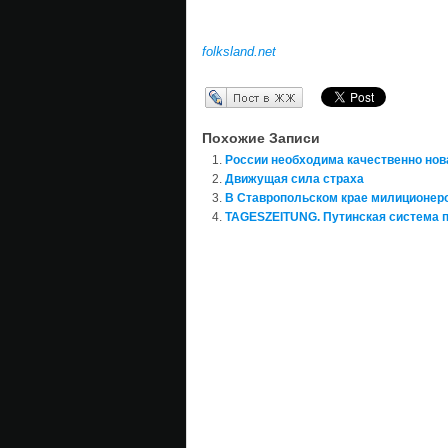
folksland.net
Перепост в ЖЖ
Похожие Записи
России необходима качественно нов
Движущая сила страха
В Ставропольском крае милиционер
TAGESZEITUNG. Путинская система 