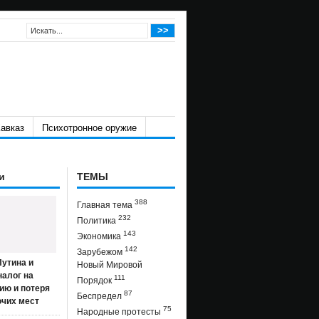
авказ
Психотронное оружие
и
ТЕМЫ
388
Главная тема
232
Политика
143
Экономика
142
Зарубежом
утина и
Новый Мировой
налог на
111
Порядок
ию и потеря
87
Беспредел
очих мест
75
Народные протесты