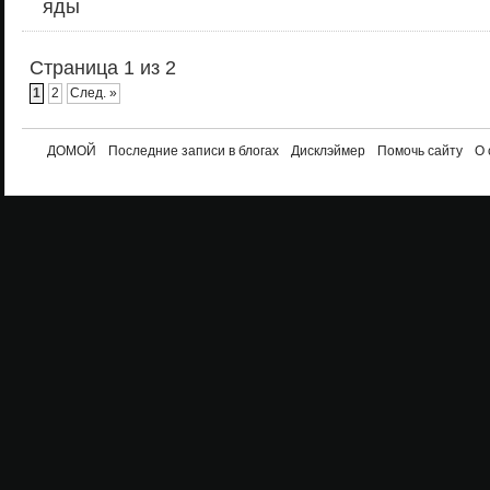
яды
Страница 1 из 2
1
2
След. »
ДОМОЙ
Последние записи в блогах
Дисклэймер
Помочь сайту
О 