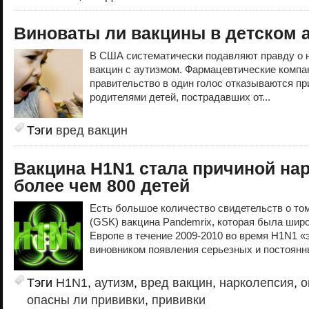
Виноваты ли вакцины в детском 
В США систематически подавляют правду о 
вакцин с аутизмом. Фармацевтические компа
правительство в один голос отказываются пр
родителями детей, пострадавших от...
Тэги
вред вакцин
Вакцина H1N1 стала причиной на
более чем 800 детей
Есть большое количество свидетельств о том,
(GSK) вакцина Pandemrix, которая была широ
Европе в течение 2009-2010 во время H1N1 «
виновником появления серьезных и постоянн
Тэги
H1N1
,
аутизм
,
вред вакцин
,
нарколепсия
,
о
опасны ли прививки
,
прививки