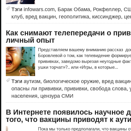
Тэги
infowars.com
,
Барак Обама
,
Рокфеллер
,
С
клуб
,
вред вакцин
,
геополитика
,
киссинджер
,
це
Как снимают телепередачи о при
личный опыт
Представляем вашему вниманию рассказ до
Боровлевой о том, как телевидение формиру
прививках, заведомо вырезая неугодные факт
ушки торчат»?.. или «Игры, в которые...
Тэги
аутизм
,
биологическое оружие
,
вред вакци
опасны ли прививки
,
прививки
,
свобода слова
,
населения
,
цензура СМИ
В Интернете появилось научное 
того, что вакцины приводят к аут
Пока мы только предполагали, что вакцины 