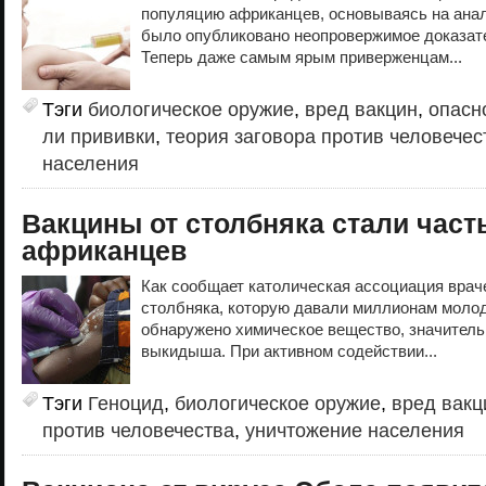
популяцию африканцев, основываясь на анал
было опубликовано неопровержимое доказате
Теперь даже самым ярым приверженцам...
Тэги
биологическое оружие
,
вред вакцин
,
опасн
ли прививки
,
теория заговора против человечес
населения
Вакцины от столбняка стали част
африканцев
Как сообщает католическая ассоциация враче
столбняка, которую давали миллионам моло
обнаружено химическое вещество, значител
выкидыша. При активном содействии...
Тэги
Геноцид
,
биологическое оружие
,
вред вакц
против человечества
,
уничтожение населения