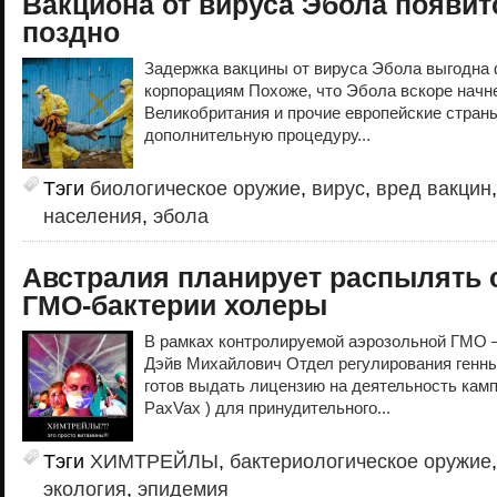
Вакциона от вируса Эбола появи
поздно
Задержка вакцины от вируса Эбола выгодна
корпорациям Похоже, что Эбола вскоре начне
Великобритания и прочие европейские стран
дополнительную процедуру...
Тэги
биологическое оружие
,
вирус
,
вред вакцин
населения
,
эбола
Австралия планирует распылять 
ГМО-бактерии холеры
В рамках контролируемой аэрозольной ГМО
Дэйв Михайлович Отдел регулирования генны
готов выдать лицензию на деятельность камп
PaxVax ) для принудительного...
Тэги
ХИМТРЕЙЛЫ
,
бактериологическое оружие
экология
,
эпидемия