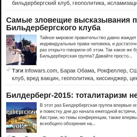
бильдербергский клуб
,
геополитика
,
исламизац
Самые зловещие высказывания п
Бильдербергского клуба
Тайное мировое правительство давно жаждет
индивидуальные права человека, и достаточ
раз открыто говорили об этом. Так какое же 
Бильдербергская группа? Давайте просто...
Тэги
infowars.com
,
Барак Обама
,
Рокфеллер
,
С
клуб
,
вред вакцин
,
геополитика
,
киссинджер
,
це
Билдерберг-2015: тоталитаризм не
В этот раз Билдербергская группа впервые о
и повестку дня до начала ежегодной встречи,
Австрии, но темы конференции, также вперв
всеобщего обозрения на...