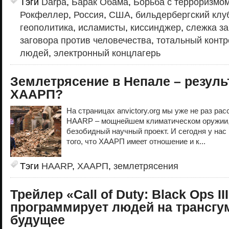
Тэги
Darpa
,
Барак Обама
,
Борьба с терроризмо
Рокфеллер
,
Россия
,
США
,
бильдербергский клу
геополитика
,
исламисты
,
киссинджер
,
слежка за
заговора против человечества
,
тотальный контр
людей
,
электронный концлагерь
Землетрясение в Непале – резуль
ХААРП?
На страницах anvictory.org мы уже не раз ра
HAARP – мощнейшем климатическом оружии,
безобидный научный проект. И сегодня у нас
того, что ХААРП имеет отношение и к...
Тэги
HAARP
,
ХААРП
,
землетрясения
Трейлер «Call of Duty: Black Ops II
программирует людей на транcгу
будущее