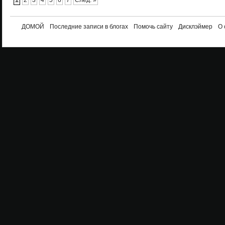
1
2
3
4
5
6
7
След. »
ДОМОЙ
Последние записи в блогах
Помочь сайту
Дисклэймер
О 