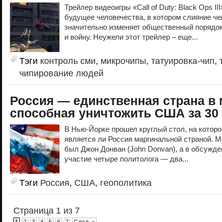
Трейлер видеоигры «Call of Duty: Black Ops I
будущее человечества, в котором слияние че
значительно изменяет общественный порядок,
и войну. Неужели этот трейлер – еще...
Тэги
контроль сми
,
микрочипы
,
татуировка-чип
,
чипирование людей
Россия — единственная страна в 
способная уничтожить США за 30
В Нью-Йорке прошел круглый стол, на котор
является ли Россия маргинальной страной. 
был Джон Донван (John Donvan), а в обсужд
участие четыре политолога — два...
Тэги
Россия
,
США
,
геополитика
Страница 1 из 7