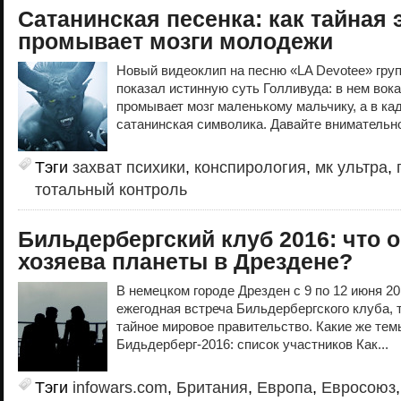
Сатанинская песенка: как тайная 
промывает мозги молодежи
Новый видеоклип на песню «LA Devotee» групп
показал истинную суть Голливуда: в нем вок
промывает мозг маленькому мальчику, а в ка
сатанинская символика. Давайте внимательно
Тэги
захват психики
,
конспирология
,
мк ультра
,
тотальный контроль
Бильдербергский клуб 2016: что 
хозяева планеты в Дрездене?
В немецком городе Дрезден с 9 по 12 июня 20
ежегодная встреча Бильдербергского клуба, т
тайное мировое правительство. Какие же тем
Бидьдерберг-2016: список участников Как...
Тэги
infowars.com
,
Британия
,
Европа
,
Евросоюз