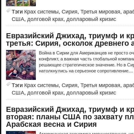
Тэги
Крах системы
,
Сирия
,
Третья мировая
,
ара
США
,
долговой крах
,
долларовый кризис
Евразийский Джихад, триумф и к
третья: Сирия, осколок древнего 
Война в Сирии для Американцев не просто о
конфликт, а важная часть глобальной компан
решающее стратегическое значение. Но в Си
натолкнулись на серьезное сопротивление...
Тэги
Крах системы
,
Сирия
,
Третья мировая
,
ара
США
,
долговой крах
,
долларовый кризис
Евразийский Джихад, триумф и к
вторая: планы США по захвату п
Арабская весна и Сирия
Американская экономика могущественная, но