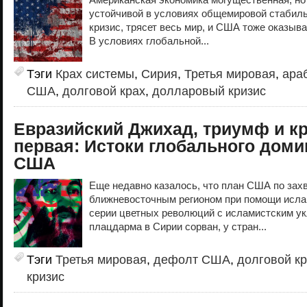
устойчивой в условиях общемировой стабиль
кризис, трясет весь мир, и США тоже оказыв
В условиях глобальной...
Тэги
Крах системы
,
Сирия
,
Третья мировая
,
ара
США
,
долговой крах
,
долларовый кризис
Евразийский Джихад, триумф и к
первая: Истоки глобального дом
США
Еще недавно казалось, что план США по захв
ближневосточным регионом при помощи исла
серии цветных революций с исламистским ук
плацдарма в Сирии сорван, у стран...
Тэги
Третья мировая
,
дефолт США
,
долговой к
кризис