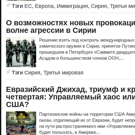
Тэги
ЕС
,
Европа
,
Иммиграция
,
Сирия
,
Третья м
О возможностях новых провокаци
волне агрессии в Сирии
Решение взять под контроль международных
химического оружия в Сирии, принятое Пути
прошедшем в Петербурге «Саммите двадцатк
Асадом и большинством членов ООН,...
Тэги
Сирия
,
Третья мировая
Евразийский Джихад, триумф и к
четвертая: Управляемый хаос ил
США?
Партизанские войны на территории США Амер
океан, отделяющий их от Евразии, будет не
на пути распространяемого ими «Управляемог
будет полыхать, в Америке...