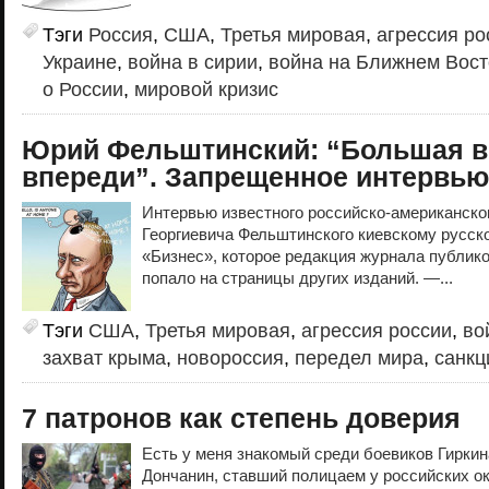
Тэги
Россия
,
США
,
Третья мировая
,
агрессия ро
Украине
,
война в сирии
,
война на Ближнем Вост
о России
,
мировой кризис
Юрий Фельштинский: “Большая в
впереди”. Запрещенное интервью
Интервью известного российско-американско
Георгиевича Фельштинского киевскому русс
«Бизнес», которое редакция журнала публико
попало на страницы других изданий. —...
Тэги
США
,
Третья мировая
,
агрессия россии
,
во
захват крыма
,
новороссия
,
передел мира
,
санкц
7 патронов как степень доверия
Есть у меня знакомый среди боевиков Гиркин
Дончанин, ставший полицаем у российских ок