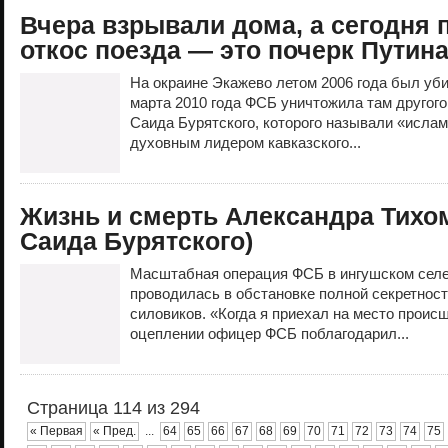
Вчера взрывали дома, а сегодня 
откос поезда — это почерк Путин
На окраине Экажево летом 2006 года был уб
марта 2010 года ФСБ уничтожила там другого
Саида Бурятского, которого называли «ислам
духовным лидером кавказского...
Жизнь и смерть Александра Тихо
Саида Бурятского)
Масштабная операция ФСБ в ингушском селе
проводилась в обстановке полной секретнос
силовиков. «Когда я приехал на место проис
оцеплении офицер ФСБ поблагодарил...
Страница 114 из 294
« Первая
« Пред.
...
64
65
66
67
68
69
70
71
72
73
74
75