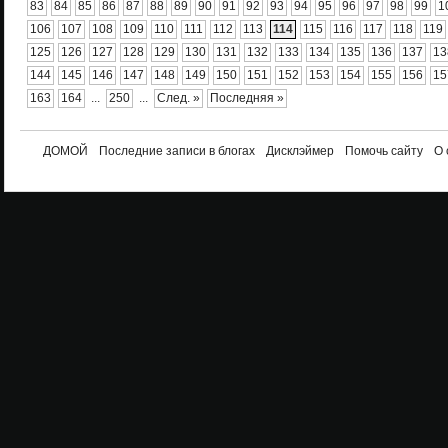
83
84
85
86
87
88
89
90
91
92
93
94
95
96
97
98
99
1
106
107
108
109
110
111
112
113
114
115
116
117
118
119
125
126
127
128
129
130
131
132
133
134
135
136
137
13
144
145
146
147
148
149
150
151
152
153
154
155
156
15
163
164
...
250
...
След. »
Последняя »
ДОМОЙ
Последние записи в блогах
Дисклэймер
Помочь сайту
О 