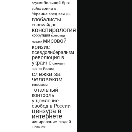
большой брат
оружие
война в
война
Украине
вред вакцин
глобалисты
евромайдан
конспирология
коррупция
кремлядь
мировой
леваки
кризис
псевдолиберализм
революция в
украине
санкции
против России
слежка за
человеком
терроризм
тотальный
контроль
ущемление
свобод в России
цензура в
интернете
чипирование людей
шпионаж