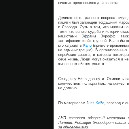
никаких предпосылок для запрета.
Деликатность данного вопроса смущ
памяти был запрещён тогдашним мэром
и Свобода. Суть в том, что многим н
теми, кто волею судьбы и истории оказ
нацистами Эфраим Зурофф также
«антифашистской» группой. Было бы х
кто служил в
Капо
(привилегированный
на администрацию). В организованных
еврейские советы, в которых некотор
себе жизнь. Люди могут оказаться в н
жизненных обстоятельств.
Сегодня у Нила два пути. Отменить з
количеством полиции (как, например, 
не должно.
По материалам
Juris Kaža
, перевод с а
АНП готовит обзорный материал п
Латвии. Редакция благодарит наших л
за обновлениями.