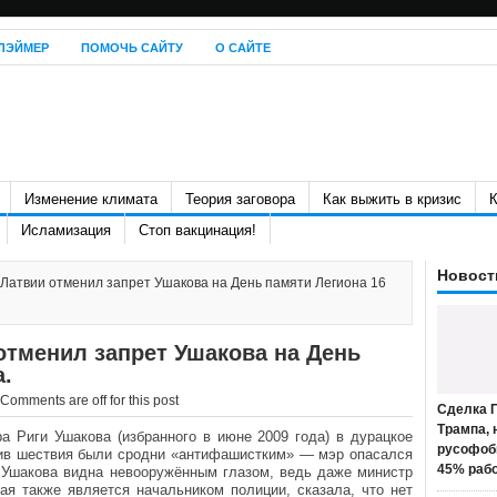
ЛЭЙМЕР
ПОМОЧЬ САЙТУ
О САЙТЕ
Изменение климата
Теория заговора
Как выжить в кризис
К
Исламизация
Стоп вакцинация!
Новост
Латвии отменил запрет Ушакова на День памяти Легиона 16
отменил запрет Ушакова на День
а.
Comments are off for this post
Сделка П
Трампа, 
а Риги Ушакова (избранного в июне 2009 года) в дурацкое
русофоб
отив шествия были сродни «антифашистким» — мэр опасался
45% раб
 Ушакова видна невооружённым глазом, ведь даже министр
ая также является начальником полиции, сказала, что нет