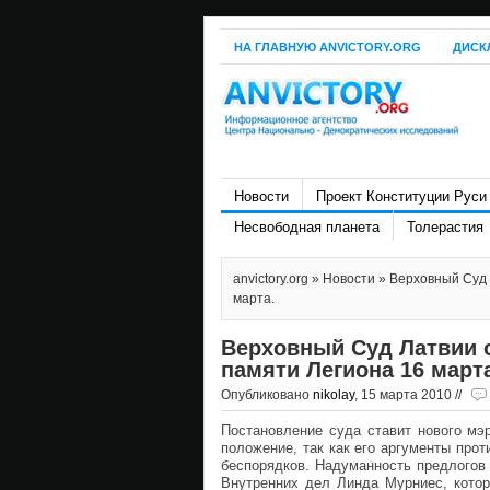
НА ГЛАВНУЮ ANVICTORY.ORG
ДИСК
Новости
Проект Конституции Руси
Несвободная планета
Толерастия
anvictory.org
»
Новости
» Верховный Суд 
марта.
Верховный Суд Латвии 
памяти Легиона 16 март
Опубликовано
nikolay
, 15 марта 2010 //
Постановление суда ставит нового мэр
положение, так как его аргументы пр
беспорядков. Надуманность предлогов
Внутренних дел Линда Мурниес, котор