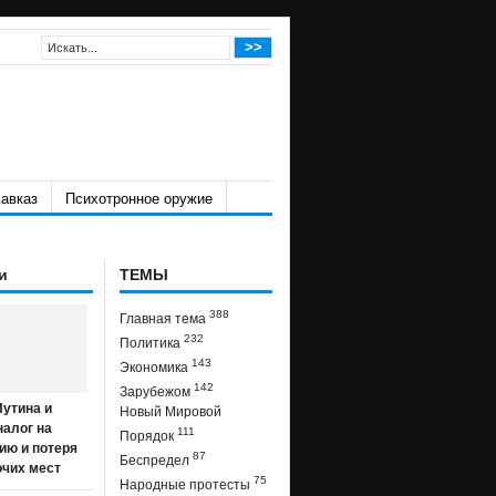
авказ
Психотронное оружие
и
ТЕМЫ
388
Главная тема
232
Политика
143
Экономика
142
Зарубежом
утина и
Новый Мировой
налог на
111
Порядок
ию и потеря
87
Беспредел
очих мест
75
Народные протесты