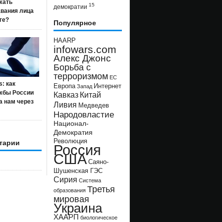
жать
15
демократии
авания лица
ге?
Популярное
HAARP
infowars.com
Алекс Джонс
Борьба с
терроризмом
ЕС
s: как
Европа
Интернет
Запад
жбы России
Кавказ
Китай
а нам через
Ливия
Медведев
Народовластие
Национал-
Демократия
Революция
тарии
Россия
США
Саяно-
Шушенская ГЭС
Сирия
Система
Третья
образования
мировая
Украина
ХААРП
биологическое