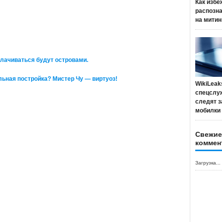
Как избе
распозн
на митин
плачиваться будут островами.
ьная постройка? Мистер Чу — виртуоз!
WikiLeak
спецслу
следят з
мобилки
Свежие
коммен
Загрузка...