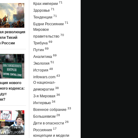
71
Крах империи
71
Здоровье
71
Тенденции
71
Будни Россиянии
Мировое
ая революция
70
правительство
 или Тихий
69
в России
Трибуна
69
Путин
69
Аналитика
51
Экология
48
История
43
infowars.com
О национал-
ация нового
ого кодекса:
38
демократии
ядут
36
З-я Мировая
ия?
34
Интервью
33
Военное собрание
28
Большевизм
26
Дети в опасности
17
Россияния
концепции и модели