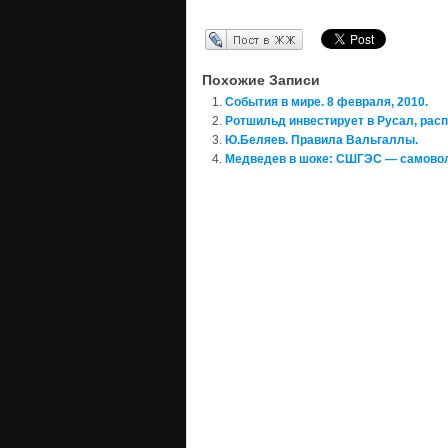
Перепост в ЖЖ
Похожие Записи
События в мире. 8 февраля, 2010.
Ротшильд инвестирует в Русал, рас
Ю.Беляев. Правила Вальгаллы.
Медведев в шоке: СШГЭС — самовол