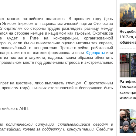
ает многих латвийских политиков. В прошлом году День
 Янисом Бирксом от националистической партии Отечество
аблюдателям со стороны трудно разглядеть разницу между
Неудобн
ался на стороне немцев и нацизмом как таковым. Охотник за
1917-го,
 будет в Риге на конференции, организованной
юбилей 
орошо, если бы он внимательно оценил мотивы тех евреев,
 заключённый в концлагерях Третьего рейха, работавший
 нацистами гетто, жители формировали свои
Юденраты
или
ые из них же и служили, надеясь таким образом облегчить
еправильном месте под давлением стресса и экстремальных
Ратифик
апрет на шествие, либо выглядеть глупцом. С достаточным
Таможенн
в прошлом году), никаких столкновений и беспорядков быть
какие гр
изменен
нглийского АНП.
о политической ситуации, складывающейся сегодня в
атвийских коллег за поддержку и консультации. Следите