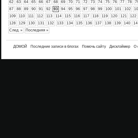
62
63
64
65
66
67
68
69
70
71
72
73
74
75
76
77
78
7
87
88
89
90
91
92
93
94
95
96
97
98
99
100
101
102
1
109
110
111
112
113
114
115
116
117
118
119
120
121
122
128
129
130
131
132
133
134
135
136
137
138
139
140
14
След. »
Последняя »
ДОМОЙ
Последние записи в блогах
Помочь сайту
Дисклэймер
О 