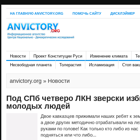
НА ГЛАВНУЮ ANVICTORY.ORG
ПОМОЧЬ САЙТУ
ДИСКЛЭЙМЕР
Новости
Проект Конституции Руси
Изменение климата
Те
Несвободная планета
Толерастия
Исламизация
Стоп вак
anvictory.org
» Новости
Под СПб четверо ЛКН зверски изб
молодых людей
Двое кавказцев прижимали наших ребят к зем
а двое других методично отрабатывали на л
руками по голове! Как только кто либо из на
подняться или что либо...