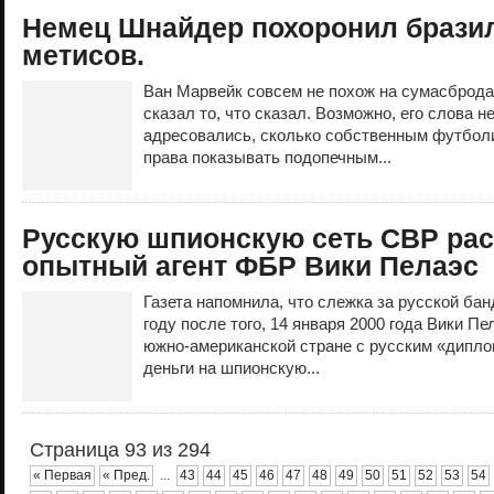
Немец Шнайдер похоронил брази
метисов.
Ван Марвейк совсем не похож на сумасброда.
сказал то, что сказал. Возможно, его слова 
адресовались, сколько собственным футболи
права показывать подопечным...
Русскую шпионскую сеть СВР ра
опытный агент ФБР Вики Пелаэс
Газета напомнила, что слежка за русской ба
году после того, 14 января 2000 года Вики П
южно-американской стране с русским «дипло
деньги на шпионскую...
Страница 93 из 294
« Первая
« Пред.
...
43
44
45
46
47
48
49
50
51
52
53
54