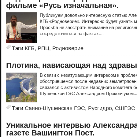
фильме «Русь изначальная».
Публикуем довольно интересную статью Але
КГБ «Родноверие». Интересно будет узнать м
Просьба не заострять внимание на религиозн
сосредоточиться на фактах:...
Тэги
КГБ
,
РПЦ
,
Родноверие
Плотина, нависающая над здрав
В связи с незатухающим интересом к пробл
обострившемся после недавних землетрясений
связался с активистом Народного комитета б
Шушенской ГЭС Александром Прокопчуком..
Тэги
Саяно-Шушенская ГЭС
,
Русгидро
,
СШГЭС
Уникальное интервью Александр
газете Вашингтон Пост.