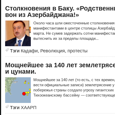
Столкновения в Баку. «Родствен
вон из Азербайджана!»
Около часа шли ожесточенные столкновения
манифестантами в центре столицы Азербайд
марта. Не сумев задержать сотни манифеста
вытеснить их за пределы площади...
Тэги
Кадафи
,
Революция
,
протесты
Мощнейшее за 140 лет землетряс
и цунами.
Мощнейшее за 140 лет (то есть, с тех времен
вести официальные записи) землетрясение у
побережья страны создало угрозу гигантских
Тихоокеанскому бассейну — соответствующе
Тэги
ХААРП