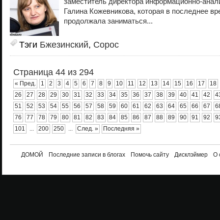
заместитель директора информационно-анал
Галина Кожевникова, которая в последнее вр
продолжала заниматься...
Тэги
Бжезинский
,
Сорос
Страница 44 из 294
« Пред.
1
2
3
4
5
6
7
8
9
10
11
12
13
14
15
16
17
18
26
27
28
29
30
31
32
33
34
35
36
37
38
39
40
41
42
4
51
52
53
54
55
56
57
58
59
60
61
62
63
64
65
66
67
6
76
77
78
79
80
81
82
83
84
85
86
87
88
89
90
91
92
9
101
...
200
250
...
След. »
Последняя »
ДОМОЙ
Последние записи в блогах
Помочь сайту
Дисклэймер
О 