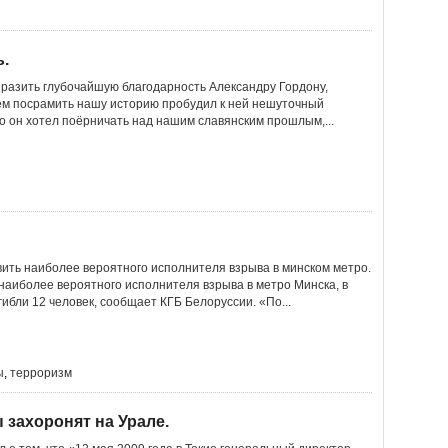
ь.
выразить глубочайшую благодарность Александру Гордону,
ем посрамить нашу историю пробудил к ней нешуточный
то он хотел поёрничать над нашим славянским прошлым,...
вить наиболее вероятного исполнителя взрыва в минском метро.
наиболее вероятного исполнителя взрыва в метро Минска, в
гибли 12 человек, сообщает КГБ Белоруссии. «По...
ы
,
терроризм
захоронят на Урале.