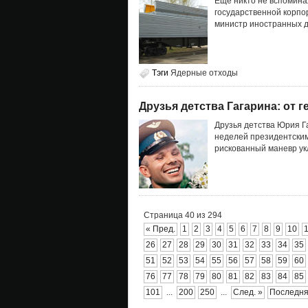
Еще никто не вспоминал
государственной корпо
министр иностранных д
Тэги
Ядерные отходы
Друзья детства Гагарина: от 
Друзья детства Юрия Г
неделей президентским
рискованный маневр ук
Страница 40 из 294
« Пред.
1
2
3
4
5
6
7
8
9
10
26
27
28
29
30
31
32
33
34
35
51
52
53
54
55
56
57
58
59
60
76
77
78
79
80
81
82
83
84
85
101
...
200
250
...
След. »
Последня