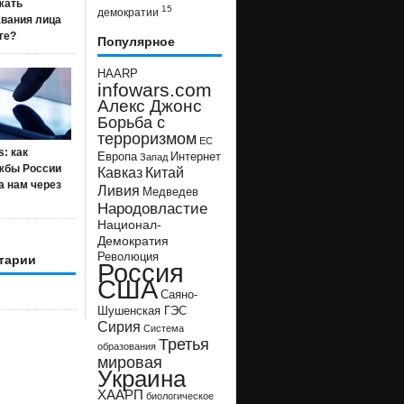
жать
15
демократии
авания лица
ге?
Популярное
HAARP
infowars.com
Алекс Джонс
Борьба с
терроризмом
ЕС
s: как
Европа
Интернет
Запад
жбы России
Кавказ
Китай
а нам через
Ливия
Медведев
Народовластие
Национал-
Демократия
Революция
тарии
Россия
США
Саяно-
Шушенская ГЭС
Сирия
Система
Третья
образования
мировая
Украина
ХААРП
биологическое