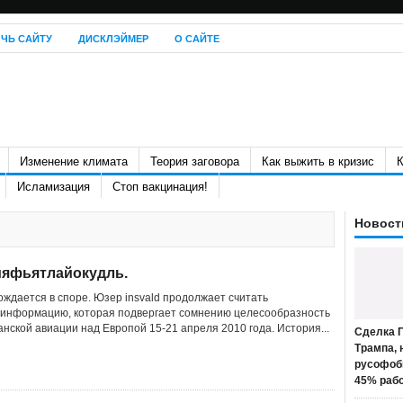
ЧЬ САЙТУ
ДИСКЛЭЙМЕР
О САЙТЕ
Изменение климата
Теория заговора
Как выжить в кризис
К
Исламизация
Стоп вакцинация!
Новост
йяфьятлайокудль.
рождается в споре. Юзер insvald продолжает считать
 информацию, которая подвергает сомнению целесообразность
нской авиации над Европой 15-21 апреля 2010 года. История...
Сделка П
Трампа, 
русофоб
45% раб