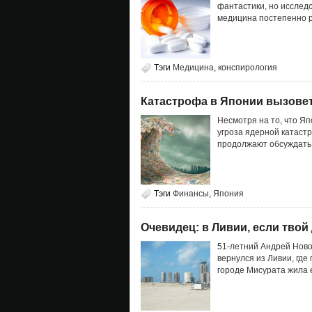
фантастики, но исслед
медицина постепенно р
Тэги
Медицина
,
конспирология
Катастрофа в Японии вызове
Несмотря на то, что Я
угроза ядерной катаст
продолжают обсуждать 
Тэги
Финансы
,
Япония
Очевидец: в Ливии, если твой 
51-летний Андрей Новос
вернулся из Ливии, где
городе Мисурата жила 