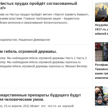
а Чистых прудах пройдёт согласованный
з!»
скве на Чистых прудах пройдёт митинг «Хватит кормить Кавказ!»,
вскими властями. Главное требование акции – бюджетное
ских регионов и сворачивание бесконтрольного...
Неудобн
1917-го,
юбилей 
родовластие
,
Национал-Демократия
м гибель огромной державы.
еллер: Мы наблюдаем гибель огромной державы Часть 1 Часть 2
ллер: Мы наблюдаем гибель огромной державы svpressa.ru:
Ратифик
людаем гибель огромной державы svpressa.ru: Михаил Веллер:
Таможенн
какие гр
изменен
екарственные препараты будущего будут
ия человеческим умом.
s, 15-го апреля, 2011 Можeт это что-то из научной