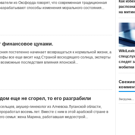
Как избе
ователи из Оксфорда говорят, что современная традиционная
распозн
азрабатывают способы изменения морального состояния...
на митин
т финансовое цунами.
WikiLeak
пония постепенно начинает возвращаться к нормальной жизни, а
спецслу
рофы все еще висит над Страной восходящего солнца, эксперты
следят з
возможные последствия влияния японской...
мобилки
Свежие
коммен
дом еще не сгорел, то его разграбили
Загрузка...
ельцев, акушер-гинеколог из Алчевска Луганской области,
 проработал восемь лет. Вместе с ним в этой арабской стране в
его семья: жена Марина, работавшая медсестрой...