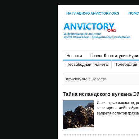
НА ГЛАВНУЮ ANVICTORY.ORG
ПОМО
Новости
Проект Конституции Руси
Несвободная планета
Толерастия
anvictory.org
» Новости
Тайна исландского вулкана Э
Истина, как известно, 
конспирологией любую
запрета полетов гражда