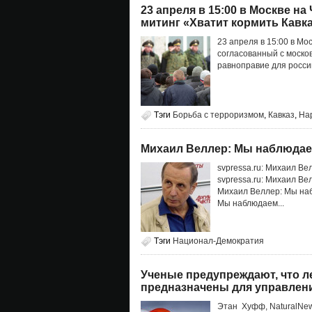
23 апреля в 15:00 в Москве н
митинг «Хватит кормить Кавка
23 апреля в 15:00 в Мо
согласованный с моско
равноправие для россий
Тэги
Борьба с терроризмом
,
Кавказ
,
На
Михаил Веллер: Мы наблюдае
svpressa.ru: Михаил В
svpressa.ru: Михаил Ве
Михаил Веллер: Мы наб
Мы наблюдаем...
Тэги
Национал-Демократия
Ученые предупреждают, что л
предназначены для управлен
Этан Хуфф, NaturalNew