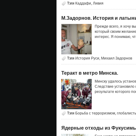
Тэги
Каддафи
,
Ливия
М.Задорнов. История и латын
Прежде всего, я хочу 
который своим желани
интерес. Я понимаю, ч
Тэги
История Руси
,
Михаил Задорнов
Теракт в метро Минска.
Минску удалось устано
Следствие установило 
результате которого по
Тэги
Борьба с терроризмом
,
глобалист
Ядерные отходы из Фукусимы 