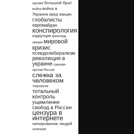
большой брат
оружие
война в
война
Украине
вред вакцин
глобалисты
евромайдан
конспирология
коррупция
кремлядь
мировой
леваки
кризис
псевдолиберализм
революция в
украине
санкции
против России
слежка за
человеком
терроризм
тотальный
контроль
ущемление
свобод в России
цензура в
интернете
чипирование людей
шпионаж