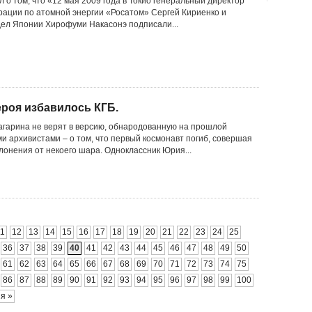
 о том, что «12 мая 2009 года в Токио генеральный директор
рации по атомной энергии «Росатом» Сергей Кириенко и
ел Японии Хирофуми Накасонэ подписали...
героя избавилось КГБ.
агарина не верят в версию, обнародованную на прошлой
и архивистами – о том, что первый космонавт погиб, совершая
лонения от некоего шара. Одноклассник Юрия...
11
12
13
14
15
16
17
18
19
20
21
22
23
24
25
36
37
38
39
40
41
42
43
44
45
46
47
48
49
50
61
62
63
64
65
66
67
68
69
70
71
72
73
74
75
86
87
88
89
90
91
92
93
94
95
96
97
98
99
100
я »