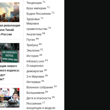
71
Тенденции
71
Крах империи
71
Будни Россиянии
71
Здоровье
Мировое
ая революция
70
правительство
 или Тихий
69
в России
Аналитика
69
Путин
69
Трибуна
51
Экология
48
История
43
infowars.com
О национал-
ация нового
ого кодекса:
38
демократии
ядут
36
З-я Мировая
ия?
34
Интервью
33
Военное собрание
28
Большевизм
26
Дети в опасности
17
Россияния
концепции и модели