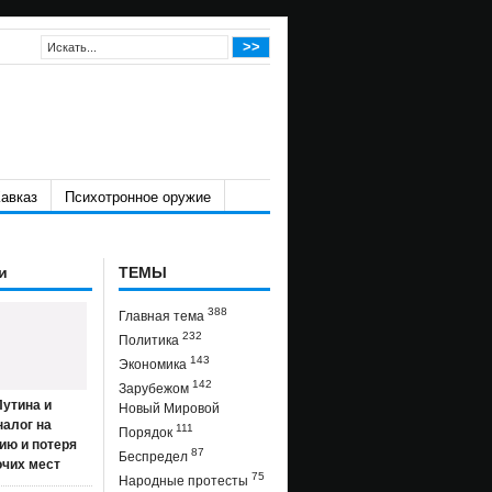
авказ
Психотронное оружие
и
ТЕМЫ
388
Главная тема
232
Политика
143
Экономика
142
Зарубежом
утина и
Новый Мировой
налог на
111
Порядок
ию и потеря
87
Беспредел
очих мест
75
Народные протесты