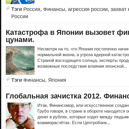
Тэги
Россия
,
Финансы
,
агрессия россии
,
захват
России
Катастрофа в Японии вызовет фи
цунами.
Несмотря на то, что Япония постепенно начи
нормальной жизни, а угроза ядерной катастр
Страной восходящего солнца, эксперты про
возможные последствия влияния японской...
Тэги
Финансы
,
Япония
Глобальная зачистка 2012. Финан
Итак, Финансомор, или искусственное создан
Грубо говоря, в стране в обороте находится 
денег в рублях, которые ходят между людьм
взаиморасчётах. Если Центробанк...