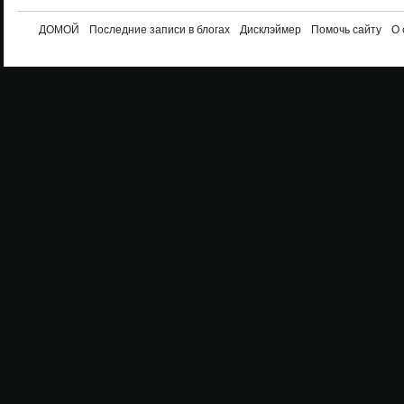
ДОМОЙ
Последние записи в блогах
Дисклэймер
Помочь сайту
О 