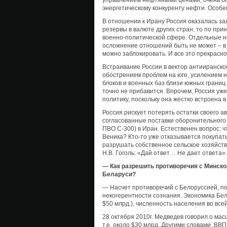
управлением нефтяными ценами, очень бо
энергетическому конкуренту нефти. Особе
В отношении к Ирану Россия оказалась за
резервы в валюте других стран, то по пр
военно-политической сфере. Отдельные н
осложнение отношений быть не может – в
можно заблокировать. И все это прекрасн
Встраивание России в вектор антииранско
обострением проблем на юге, усилением 
блоков и военных баз близи южных границ.
точно не прибавится. Впрочем, Россия у
политику, поскольку она жестко встроена 
Россия рискует потерять остатки своего а
согласованные поставки оборонительного 
ПВО С-300) в Иран. Естественен вопрос: 
Веника? Кто-то уже отказывается покупат
разрушать собственное сельское хозяйст
Н.В. Гоголь: «Дай ответ… Не дает ответа».
— Как разрешить противоречия с Минско
Беларуси?
— Насчет противоречий с Белоруссией, по
некогерентности сознания. Экономика Бел
$50 млрд.), численность населения во всей
28 октября 2010г. Медведев говорил о масш
т.е. около $30 млрд. Другими словами, ВВ