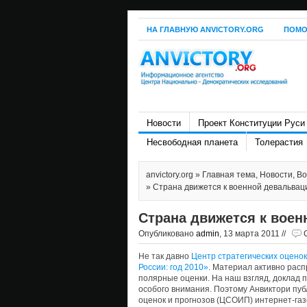
НА ГЛАВНУЮ ANVICTORY.ORG
ПОМО
Новости
Проект Конституции Руси
Несвободная планета
Толерастия
anvictory.org
»
Главная тема
,
Новости
,
Во
» Страна движется к военной девальвац
Страна движется к воен
Опубликовано
admin
, 13 марта 2011 //
Не так давно
Центр стратегических оценок
России: год 2010»
. Материал активно рас
полярные оценки. На наш взгляд, доклад 
особого внимания. Поэтому Анвиктори пуб
оценок и прогнозов (ЦСОИП) интернет-га