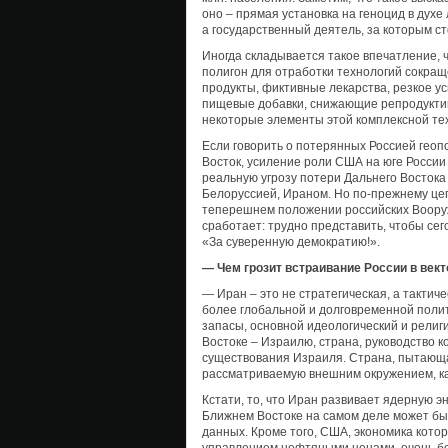
оно – прямая установка на геноцид в духе 
а государственный деятель, за которым с
Иногда складывается такое впечатление, 
полигон для отработки технологий сокра
продукты, фиктивные лекарства, резкое у
пищевые добавки, снижающие репродукти
некоторые элементы этой комплексной те
Если говорить о потерянных Россией геоп
Восток, усиление роли США на юге России 
реальную угрозу потери Дальнего Востока
Белоруссией, Ираном. Но по-прежнему цеп
теперешнем положении российских Вооруж
сработает: трудно представить, чтобы се
«За суверенную демократию!».
— Чем грозит встраивание России в век
— Иран – это не стратегическая, а тактич
более глобальной и долговременной поли
запасы, основной идеологический и рели
Востоке – Израилю, страна, руководство 
существования Израиля. Страна, пытающа
рассматриваемую внешним окружением, ка
Кстати, то, что Иран развивает ядерную эн
Ближнем Востоке на самом деле может бы
данных. Кроме того, США, экономика кото