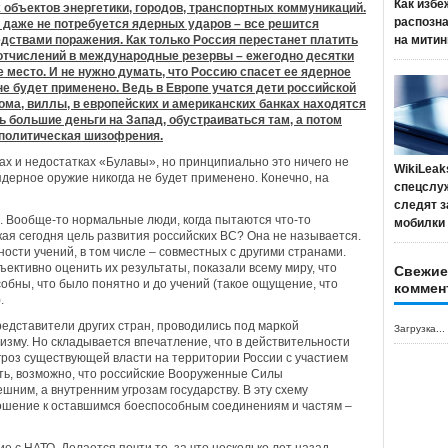
Как избе
объектов энергетики, городов, транспортных коммуникаций.
распозн
 даже не потребуется ядерных ударов – все решится
ствами поражения. Как только Россия перестанет платить
на митин
 отчислений в международные резервы – ежегодно десятки
е место. И не нужно думать, что Россию спасет ее ядерное
не будет применено. Ведь в Европе учатся дети российской
ома, виллы, в европейских и американских банках находятся
 большие деньги на Запад, обустраиваться там, а потом
 политическая шизофрения.
х и недостатках «Булавы», но принципиально это ничего не
WikiLeak
ядерное оружие никогда не будет применено. Конечно, на
спецслу
следят з
. Вообще-то нормальные люди, когда пытаются что-то
мобилки
кая сегодня цель развития российских ВС? Она не называется.
ости учений, в том числе – совместных с другими странами.
ективно оценить их результаты, показали всему миру, что
Свежие
бны, что было понятно и до учений (такое ощущение, что
коммен
.
редставители других стран, проводились под маркой
Загрузка...
зму. Но складывается впечатление, что в действительности
роз существующей власти на территории России с участием
сть, возможно, что российские Вооруженные Силы
шним, а внутренним угрозам государству. В эту схему
ношение к оставшимся боеспособным соединениям и частям –