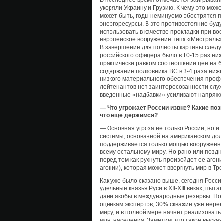
В последнее время отмечается заигрывание
укоряли Украину и Грузию. К чему это мож
может быть, годы неминуемо обострятся п
энергоресурсы. В это противостояние буд
использовать в качестве прокладки при в
европейское вооружение типа «Мистраль» 
В завершение для полноты картины следу
российского офицера было в 10-15 раз ни
практически равном соотношении цен на б
содержание полковника ВС в 3-4 раза ниж
низкого материального обеспечения проф
лейтенантов нет заинтересованности служи
введенные «надбавки» усиливают напряже
— Что угрожает России извне? Какие поз
что еще держимся?
— Основная угроза не только России, но 
системы, основанной на американском до
поддерживается только мощью вооруженны
всему остальному миру. Но рано или поздн
перед тем как рухнуть произойдет ее аго
агонии), которая может ввергнуть мир в Т
Как уже было сказано выше, сегодня Росси
удельные князья Руси в XII-XIII веках, п
дани якобы в международные резервы. Но 
оценкам экспертов, 30% скважин уже нере
миру, и в полной мере начнет реализовать
млн. населения. Заметим, что такое выска