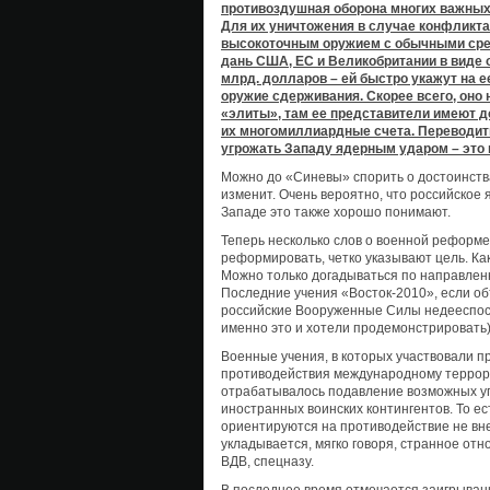
противоздушная оборона многих важных 
Для их уничтожения в случае конфликта
высокоточным оружием с обычными сред
дань США, ЕС и Великобритании в виде
млрд. долларов – ей быстро укажут на е
оружие сдерживания. Скорее всего, оно 
«элиты», там ее представители имеют д
их многомиллиардные счета. Переводить
угрожать Западу ядерным ударом – это
Можно до «Синевы» спорить о достоинства
изменит. Очень вероятно, что российское 
Западе это также хорошо понимают.
Теперь несколько слов о военной реформе
реформировать, четко указывают цель. Ка
Можно только догадываться по направленн
Последние учения «Восток-2010», если объ
российские Вооруженные Силы недееспосо
именно это и хотели продемонстрировать)
Военные учения, в которых участвовали п
противодействия международному террори
отрабатывалось подавление возможных уг
иностранных воинских контингентов. То е
ориентируются на противодействие не вне
укладывается, мягко говоря, странное от
ВДВ, спецназу.