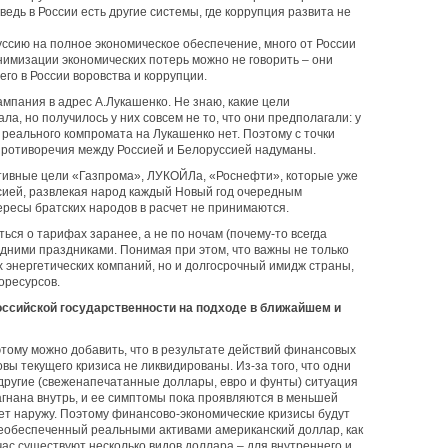
 ведь в России есть другие системы, где коррупция развита не
ссию на полное экономическое обеспечение, много от России
инимизации экономических потерь можно не говорить – они
о в России воровства и коррупции.
мпания в адрес А.Лукашенко. Не знаю, какие цели
ла, но получилось у них совсем не то, что они предполагали: у
 реального компромата на Лукашенко нет. Поэтому с точки
ротиворечия между Россией и Белоруссией надуманы.
ативные цели «Газпрома», ЛУКОЙЛа, «Роснефти», которые уже
сией, развлекая народ каждый Новый год очередным
ересы братских народов в расчет не принимаются.
ься о тарифах заранее, а не по ночам (почему-то всегда
дними праздниками. Понимая при этом, что важны не только
 энергетических компаний, но и долгосрочный имидж страны,
оресурсов.
оссийской государственности на подходе в ближайшем и
этому можно добавить, что в результате действий финансовых
ы текущего кризиса не ликвидированы. Из-за того, что одни
другие (свеженапечатанные доллары, евро и фунты) ситуация
гнана внутрь, и ее симптомы пока проявляются в меньшей
ет наружу. Поэтому финансово-экономические кризисы будут
необеспеченный реальными активами американский доллар, как
час существуют несколько видов доллара – для внутреннего и