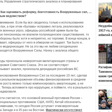
ель Управления стратегического анализа и планирования
 Как оценивать реформу, боеготовность Вооруженных сил, …
нным ведомством?
 внимание. Если бы все сводилось только к использованию
Неудобн
ах, а при этом «Булава» исправно летала, реализовался
х военных угроз, офицеры российской армии были бы
1917-го,
е пенсионеры не влачили полунищенское существование, то
юбилей 
ороны было хотя и неприятно, но терпимо. В конце концов, в
вают, офицеры от него в обмороки не падают. Так было и,
кие модернизации. Не за это мы не любим сегодняшних
 находятся Вооруженные Силы. Начну с анализа общего
 годы произошла невероятная милитаризация страны и
уровня Советского Союза. Это не соответствует
Ратифик
казывает анализ, произошла деградация российских ВС.
Таможенн
ансирования Вооруженных Сил за последние 10 лет, сделав
какие гр
о в реальном выражении объемы финансирования в среднем
изменен
мпе роста можно только компенсировать амортизацию, а не
 Теперь вспомните про коррупцию, и поймете, что в реальности
радировали.
сти считается, что основной военный противник России –
нциальных противников: США, НАТО, Китай обозначить
 именами, то сегодня Россия уступает этим вероятным
а Западе и в 35 раз на Востоке.
Фактически отсутствует