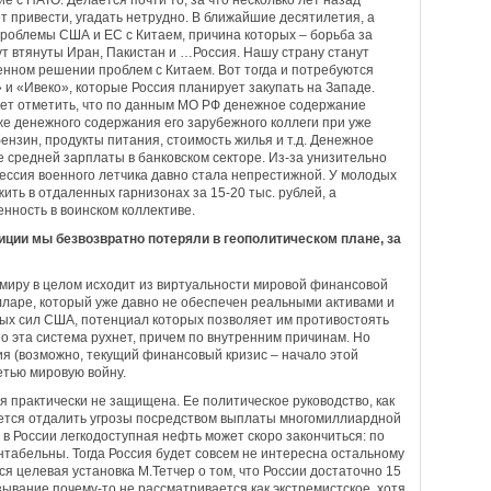
 с НАТО. Делается почти то, за что несколько лет назад
ет привести, угадать нетрудно. В ближайшие десятилетия, а
роблемы США и ЕС с Китаем, причина которых – борьба за
ут втянуты Иран, Пакистан и …Россия. Нашу страну станут
оенном решении проблем с Китаем. Вот тогда и потребуются
и «Ивеко», которые Россия планирует закупать на Западе.
ет отметить, что по данным МО РФ денежное содержание
же денежного содержания его зарубежного коллеги при уже
ензин, продукты питания, стоимость жилья и т.д. Денежное
е средней зарплаты в банковском секторе. Из-за унизительно
ессия военного летчика давно стала непрестижной. У молодых
ть в отдаленных гарнизонах за 15-20 тыс. рублей, а
нность в воинском коллективе.
иции мы безвозвратно потеряли в геополитическом плане, за
и миру в целом исходит из виртуальности мировой финансовой
лларе, который уже давно не обеспечен реальными активами и
х сил США, потенциал которых позволяет им противостоять
о эта система рухнет, причем по внутренним причинам. Но
ния (возможно, текущий финансовый кризис – начало этой
ретью мировую войну.
я практически не защищена. Ее политическое руководство, как
ытается отдалить угрозы посредством выплаты многомиллиардной
в России легкодоступная нефть может скоро закончиться: по
нтабельны. Тогда Россия будет совсем не интересна остальному
ся целевая установка М.Тетчер о том, что России достаточно 15
зывание почему-то не рассматривается как экстремистское, хотя