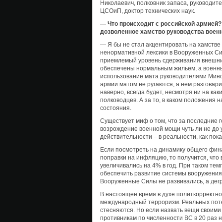
Николаевич, полковник запаса, руководит
ЦСОиП, доктор технических наук.
— Что происходит с российской армией?
дозволенное хамство руководства вое
— Я бы не стал акцентировать на хамстве
ненормативной лексики в Вооруженных Сил
приемлемый уровень сдерживания внешни
обеспечены нормальным жильем, а военны
использование мата руководителями Миноб
армии матом не ругаются, а нем разговари
наверно, всегда будет, несмотря ни на ка
полководцев. А за то, в каком положения
состояния.
Существует миф о том, что за последние
возрождение военной мощи чуть ли не до 
действительности – в реальности, как по
Если посмотреть на динамику общего фин
поправки на инфляцию, то получится, чт
увеличивались на 4% в год. При таком те
обеспечить развитие системы вооружения.
Вооруженные Силы не развивались, а дег
В настоящее время в духе политкорректно
международный терроризм. Реальных поте
стесняются. Но если назвать вещи своими
противникам по численности ВС в 20 раз н