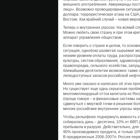
внешнего употребления. Американцы пост
лицо». Возможно провоцирование ситуац
доллара: террористическая атака на США,
Востоке. Как крайний случай – новая миро
Теперь о внутренних угрозах. На всякий с
Можно любить свою страну и при этом крит
аппарат управления обществом.
Если говорить о стране в целом, то осно
ситуация, однобоко развитая сырьевая эк
низким уровнем оплаты труда, распростран
культуры, систем образования, здравоох
правопорядка, сельского хозяйства, запу
ближайшем десятилетии возможно также о
легкодоступных запасов российской нефти
Много уже сказано и написано об этих про
Но существует еще одна серьезная пробле
многомиллиардный отток капитала из Росс
(проще говоря – в финансовые системы за
сдвинуться с мертвой точки в решении бо
многие российские внутренние угрозы чер
Чтобы рельефнее подчеркнуть важность эт
собиралась дань – десятина, 10% от ВВП 
пребывала в разрухе. Действительно, дл
90% производимого продукта, и только 10%
В предкризисные 2006-2007гг. Россия пе