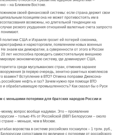
лезненно относится к развитию ядерной энергетики –
нно – на Ближнем Востоке.
ложником своей финансовой системы: если страна держит свои
инципиальным позициям она не может противостоять им в
есогласования возможны, но длительной тенденции на
 случае резкого ухудшения отношений валютные счета запросто
о понимают.
й политики США и Израиля грозит ей потерей союзника,
наркотрафика и наркоторговли, появлением новых военных
 Не знаем как демократии, а суверенности от этого в России
же 20 лет неспособна проводить самостоятельную внешнюю
в мировую экономическую систему, где доминируют США.
вторитета среди мусульманских стран, отменив заранее
вооружения (в первую очередь, зенитно-ракетных комплексов
что взамен? Вступление в ВТО? Отмена поправки Джексона-
ь российские нефть и газ? Зачем нужно при помощи ВТО
во и обрабатывающую промышленность? Как сказал бы о Руси
м с меньшими потерями для братских народов России и
-моему, вопрос вообще надуман. Это – проявление
оруссии – только 4% от Российской (ВВП Белоруссии – около
 стране – меньше, чем в Москве.
табах воровства в системе российских госзакупок – 1 трлн. руб.,
П Белоруссии сопоставим по величине с потерями от российского