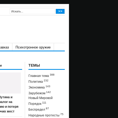
авказ
Психотронное оружие
и
ТЕМЫ
388
Главная тема
232
Политика
143
Экономика
142
Зарубежом
утина и
Новый Мировой
налог на
111
Порядок
ию и потеря
87
Беспредел
очих мест
75
Народные протесты