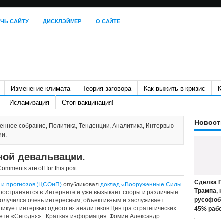
ЧЬ САЙТУ
ДИСКЛЭЙМЕР
О САЙТЕ
Изменение климата
Теория заговора
Как выжить в кризис
К
Исламизация
Стоп вакцинация!
Новост
енное собрание
,
Политика
,
Тенденции
,
Аналитика
,
Интервью
ии.
ной девальвации.
Comments are off for this post
Сделка П
 и прогнозов (ЦСОиП)
опубликовал
доклад «Вооруженные Силы
Трампа, 
пространяется в Интернете и уже вызывает споры и различные
русофоб
получился очень интересным, объективным и заслуживает
ликует интервью одного из аналитиков Центра стратегических
45% раб
зете «Сегодня». Краткая информация: Фомин Александр