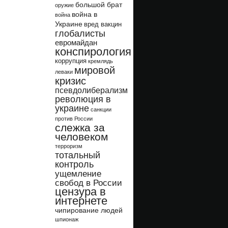
большой брат
оружие
война в
война
Украине
вред вакцин
глобалисты
евромайдан
конспирология
коррупция
кремлядь
мировой
леваки
кризис
псевдолиберализм
революция в
украине
санкции
против России
слежка за
человеком
терроризм
тотальный
контроль
ущемление
свобод в России
цензура в
интернете
чипирование людей
шпионаж