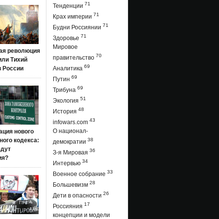
71
Тенденции
71
Крах империи
71
Будни Россиянии
71
Здоровье
Мировое
ая революция
70
правительство
 или Тихий
69
в России
Аналитика
69
Путин
69
Трибуна
51
Экология
48
История
43
infowars.com
О национал-
ация нового
ого кодекса:
38
демократии
ядут
36
З-я Мировая
ия?
34
Интервью
33
Военное собрание
28
Большевизм
26
Дети в опасности
17
Россияния
концепции и модели