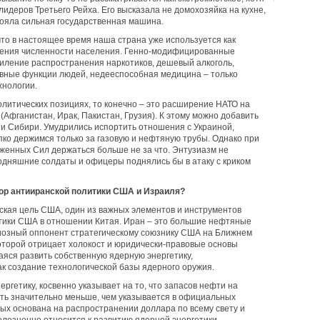
лидеров Третьего Рейха. Его высказала не домохозяйка на кухне,
тояла сильная государственная машина.
что в настоящее время наша страна уже используется как
щения численности населения. Генно-модифицированные
силение распространения наркотиков, дешевый алкоголь,
вные функции людей, недееспособная медицина – только
хнологии.
олитических позициях, то конечно – это расширение НАТО на
(Афганистан, Ирак, Пакистан, Грузия). К этому можно добавить
 и Сибири. Умудрились испортить отношения с Украиной,
ко держимся только за газовую и нефтяную трубы. Однако при
енных Сил держаться больше не за что. Энтузиазм не
годняшние солдаты и офицеры поднялись бы в атаку с криком
тор антииранской политики США и Израиля?
еская цель США, один из важных элементов и инструментов
тики США в отношении Китая. Иран – это большие нефтяные
гиозный оппонент стратегическому союзнику США на Ближнем
которой отрицает холокост и юридически-правовые основы
яся развить собственную ядерную энергетику,
к создание технологической базы ядерного оружия.
ергетику, косвенно указывает на то, что запасов нефти на
ть значительно меньше, чем указывается в официальных
рых основана на распространении доллара по всему свету и