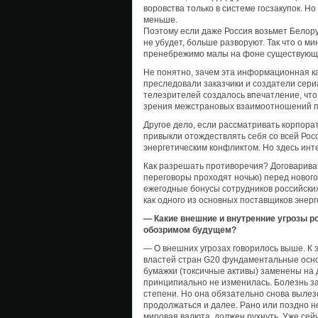
воровства только в системе госзакупок. Но
меньше.
Поэтому если даже Россия возьмет Белору
не убудет, больше разворуют. Так что о м
пренебрежимо малы на фоне существующег
Не понятно, зачем эта информационная ка
преследовали заказчики и создатели сериа
телезрителей создалось впечатление, что
зрения межстрановых взаимоотношений п
Другое дело, если рассматривать корпор
привыкли отождествлять себя со всей Рос
энергетическим конфликтом. Но здесь инт
Как разрешать противоречия? Договариват
переговоры проходят ночью) перед нового
ежегодные бонусы сотрудников российских
как одного из основных поставщиков энерг
— Какие внешние и внутренние угрозы р
обозримом будущем?
— О внешних угрозах говорилось выше. К 
властей стран G20 фундаментальные основ
бумажки (токсичные активы) заменены на 
принципиально не изменилась. Болезнь за
степени. Но она обязательно снова вылез
продолжаться и далее. Рано или поздно 
мировая валюта, должен рухнуть. Уже сей