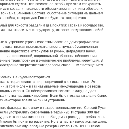
араются сделать все возможное, чтобы при этом «сохранить
ии для создания видимости объективности причины обрушения
 война на Ближнем Востоке, обострение ситуации на Дальнем
вая война, которая для России будет катастрофична.
лучай для ясности разделим два понятия: страна и государство.
ически относиться к государству, которое представляет собой
вные внутренние угрозы известны: сложная демографическая
ономика, низкая производительность труда, обусловленная
ение наркотиков, отток умов за рубеж, деградация науки,
ранения, пенсионной, национальной обороны, обеспечения
щенные транспортные и экологические проблемы, коррупция. В
бострение энергетических проблем, связанных с истощением
.
блемах. Не будем повторяться.
ма, которая является первопричиной всех остальных. Это
ии, в том числе – в так называемые международные резервы
падных стран). Он обескровливает всю экономику, не дает
льшинства насущных проблем. Если бы оттока капитала не было,
ез некоторое время были бы устранены.
ого фактора, вспомним о татаро-монгольском иге. Со всей Руси
(если употреблять современные термины). И страна 300 лет
я удовлетворения жизненно необходимых расходов требовалось
 могло бы пойти на развитие. Но эта часть изымалась, как дань.
речисляла в международные резервы около 12% ВВП. О каком