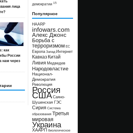
жать
15
демократии
авания лица
ге?
Популярное
HAARP
infowars.com
Алекс Джонс
Борьба с
терроризмом
ЕС
s: как
Европа
Интернет
Запад
жбы России
Кавказ
Китай
а нам через
Ливия
Медведев
Народовластие
Национал-
Демократия
Революция
тарии
Россия
США
Саяно-
Шушенская ГЭС
Сирия
Система
Третья
образования
мировая
Украина
ХААРП
биологическое