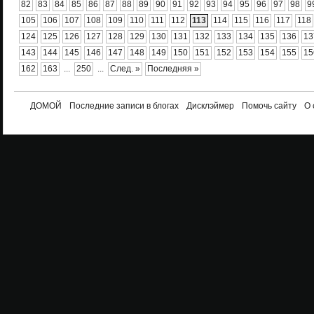
82
83
84
85
86
87
88
89
90
91
92
93
94
95
96
97
98
9
105
106
107
108
109
110
111
112
113
114
115
116
117
118
124
125
126
127
128
129
130
131
132
133
134
135
136
13
143
144
145
146
147
148
149
150
151
152
153
154
155
15
162
163
...
250
...
След. »
Последняя »
ДОМОЙ
Последние записи в блогах
Дисклэймер
Помочь сайту
О 