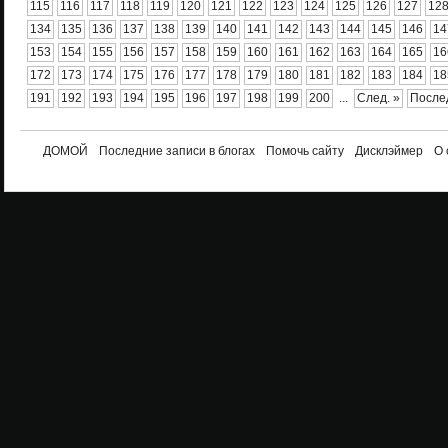
115
116
117
118
119
120
121
122
123
124
125
126
127
12
134
135
136
137
138
139
140
141
142
143
144
145
146
14
153
154
155
156
157
158
159
160
161
162
163
164
165
16
172
173
174
175
176
177
178
179
180
181
182
183
184
18
191
192
193
194
195
196
197
198
199
200
...
След. »
После
ДОМОЙ
Последние записи в блогах
Помочь сайту
Дисклэймер
О 