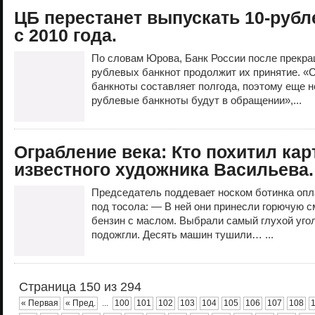
ЦБ перестанет выпускать 10-руб
с 2010 года.
По словам Юрова, Банк России после прекра
рублевых банкнот продолжит их принятие. «
банкноты составляет полгода, поэтому еще н
рублевые банкноты будут в обращении»,...
Ограбление века: Кто похитил ка
известного художника Васильева.
Председатель поддевает носком ботинка опл
под тосола: — В ней они принесли горючую с
бензин с маслом. Выбрали самый глухой угол
подожгли. Десять машин тушили… ...
Страница 150 из 294
« Первая
« Пред.
...
100
101
102
103
104
105
106
107
108