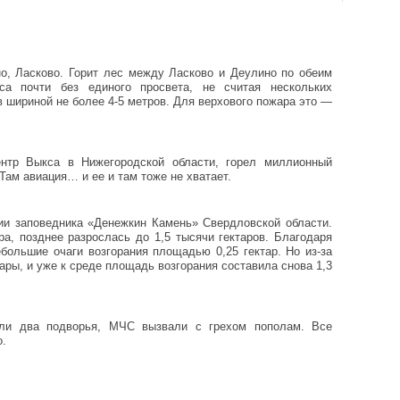
но, Ласково. Горит лес между Ласково и Деулино по обеим
а почти без единого просвета, не считая нескольких
шириной не более 4-5 метров. Для верхового пожара это —
ентр Выкса в Нижегородской области, горел миллионный
. Там авиация… и ее и там тоже не хватает.
ии заповедника «Денежкин Камень» Свердловской области.
а, позднее разрослась до 1,5 тысячи гектаров. Благодаря
большие очаги возгорания площадью 0,25 гектар. Но из-за
ры, и уже к среде площадь возгорания составила снова 1,3
ли два подворья, МЧС вызвали с грехом пополам. Все
о.