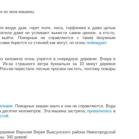
се из окна машины.
чти везде дым, горят поля, леса, торфяники и даже целые
жители даже не успевают вынести самое ценное, а кто-то,
в выйти. Пожарные не справляются с таким безумным
ами борются со стихией как могут, но огонь
побеждает
.
ез километр огонь упрется в очередную деревню. Вчера в
 Из-за страшного ветра буквально за 10 минут деревня
 России перестали лесные просеки чистить, поэтому пожары
алками
. Пожарных машин мало и они не справляются. Вода
за десятки километров. Эта машина застряла,
провалилась
в
стой
.
 деревне Верхняя Верея Выксунского района Нижегородской
ны. 340 домов!