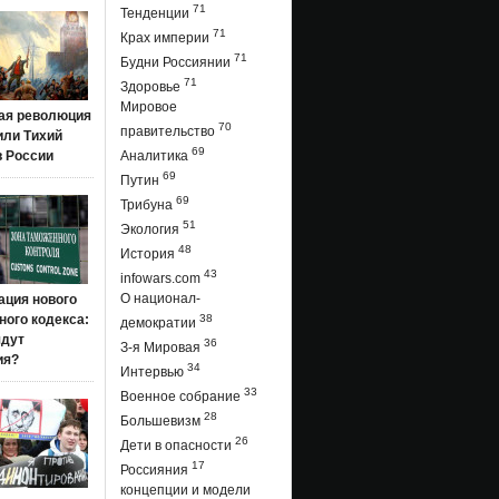
71
Тенденции
71
Крах империи
71
Будни Россиянии
71
Здоровье
Мировое
ая революция
70
правительство
 или Тихий
69
в России
Аналитика
69
Путин
69
Трибуна
51
Экология
48
История
43
infowars.com
О национал-
ация нового
ого кодекса:
38
демократии
ядут
36
З-я Мировая
ия?
34
Интервью
33
Военное собрание
28
Большевизм
26
Дети в опасности
17
Россияния
концепции и модели