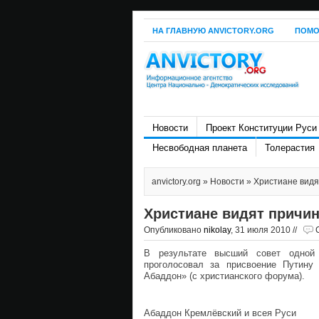
НА ГЛАВНУЮ ANVICTORY.ORG
ПОМО
Новости
Проект Конституции Руси
Несвободная планета
Толерастия
anvictory.org
»
Новости
» Христиане видя
Христиане видят причи
Опубликовано
nikolay
, 31 июля 2010 //
В результате высший совет одной 
проголосовал за присвоение Путину
Абаддон» (с христианского форума).
Абаддон Кремлёвский и всея Руси