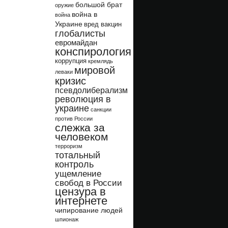
большой брат
оружие
война в
война
Украине
вред вакцин
глобалисты
евромайдан
конспирология
коррупция
кремлядь
мировой
леваки
кризис
псевдолиберализм
революция в
украине
санкции
против России
слежка за
человеком
терроризм
тотальный
контроль
ущемление
свобод в России
цензура в
интернете
чипирование людей
шпионаж