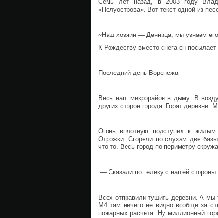
Семь лет назад, в 2003 году Влад
«Полуострова». Вот текст одной из пес
«Наш хозяин — Денница, мы узнаём его
К Рождеству вместо снега он посылает
Последний день Воронежа
Весь наш микрорайон в дыму. В возду
других сторон города. Горят деревни. 
Огонь вплотную подступил к жилым 
Отрожки. Сгорели по слухам две базы
что-то. Весь город по периметру окруж
— Сказали по телеку с нашей стороны га
Всех отправили тушить деревни. А мы 
М4 там ничего не видно вообще за ст
пожарных расчета. Ну миллионный горо