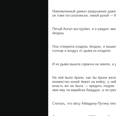
Hовоявленный демон разрушения даж
он тоже по-сататински, левой рукой — К
Пятый Ангел вострубил, и я увидел зве
бездны.
Она отворила кладязь бездны, и вышел
солнце и воздух от дыма из кладязя.
И из дыма вышла саранча на землю, и 
На ней были брони, как бы брони желе
множество коней бежит на войну; у ней
власть же ее была — вредить людям п
имя ему по-еврейски Аваддон, а по-гре
Считать, что бесу Аббадону-Путину пят