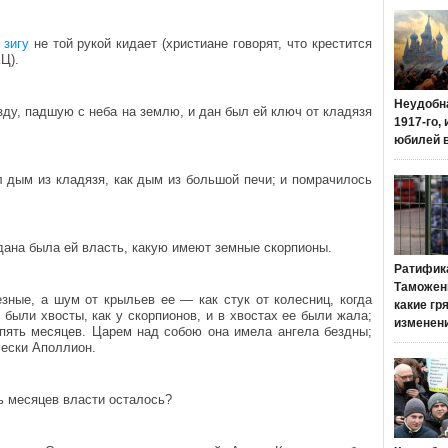
е
зигу
не той рукой кидает (христиане говорят, что крестится
Ц).
Неудобн
зду, падшую с неба на землю, и дан был ей ключ от кладязя
1917-го,
юбилей 
 дым из кладязя, как дым из большой печи; и помрачилось
дана была ей власть, какую имеют земные скорпионы.
Ратифик
Таможенн
зные, а шум от крыльев ее — как стук от колесниц, когда
какие гр
 были хвосты, как у скорпионов, и в хвостах ее были жала;
изменен
ять месяцев. Царем над собою она имела ангела бездны;
чески Аполлион.
ь месяцев власти осталось?