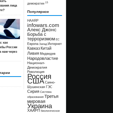
жать
15
демократии
авания лица
ге?
Популярное
HAARP
infowars.com
Алекс Джонс
Борьба с
терроризмом
ЕС
s: как
Европа
Интернет
Запад
жбы России
Кавказ
Китай
а нам через
Ливия
Медведев
Народовластие
Национал-
Демократия
Революция
тарии
Россия
США
Саяно-
Шушенская ГЭС
Сирия
Система
Третья
образования
мировая
Украина
ХААРП
биологическое