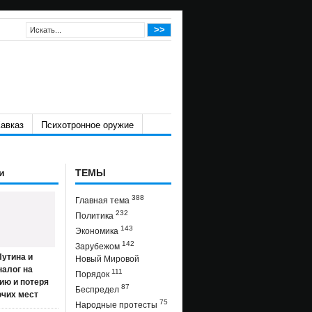
авказ
Психотронное оружие
и
ТЕМЫ
388
Главная тема
232
Политика
143
Экономика
142
Зарубежом
утина и
Новый Мировой
налог на
111
Порядок
ию и потеря
87
Беспредел
очих мест
75
Народные протесты