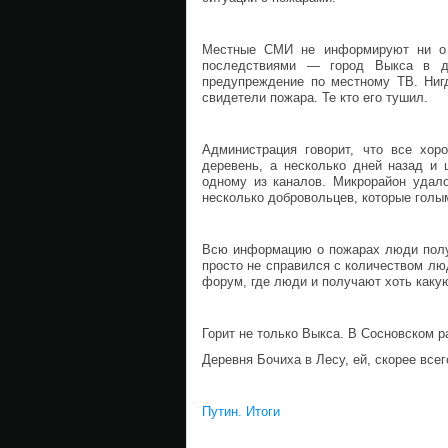
Местные СМИ не информируют ни о с
последствиями — город Выкса в д
предупреждение по местному ТВ. Нигд
свидетели пожара. Те кто его тушил.
Администрация говорит, что все хор
деревень, а несколько дней назад и 
одному из каналов. Микрорайон удало
несколько добровольцев, которые голы
Всю информацию о пожарах люди пол
просто не справился с количеством лю
форум, где люди и получают хоть каку
Горит не только Выкса. В Сосновском р
Деревня Бочиха в Лесу, ей, скорее всег
Путин. Итоги