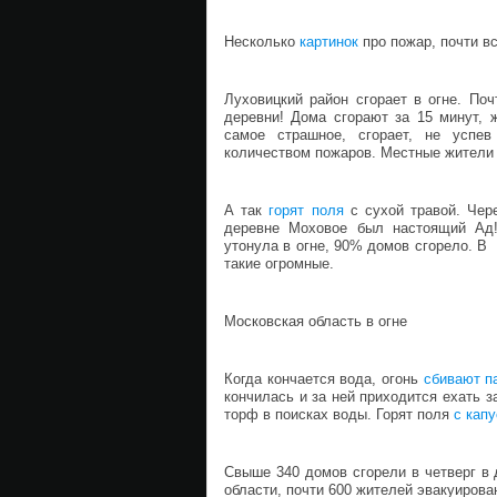
Несколько
картинок
про пожар, почти в
Луховицкий район сгорает в огне. По
деревни! Дома сгорают за 15 минут, 
самое страшное, сгорает, не успе
количеством пожаров. Местные жители с
А так
горят поля
с сухой травой. Чер
деревне Моховое был настоящий Ад!
утонула в огне, 90% домов сгорело. В
такие огромные.
Московская область в огне
Когда кончается вода, огонь
сбивают п
кончилась и за ней приходится ехать 
торф в поисках воды. Горят поля
с капу
Свыше 340 домов сгорели в четверг в
области, почти 600 жителей эвакуирова