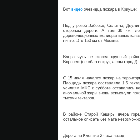
Вот
видео
очевидца пожара в Криуше:
Под угрозой Заборье, Солотча, Деули
сторонам дороги. А там 30 км. лес
дореволюционных мелиоративных канав 
ничто. Это 150 км от Москвы.
Вчера чуть не сгорел крупный райц
Воронеж (не сёла вокруг, а сам город!)
С 15 июля начался пожар на территор
Площадь пожара составляла 1,5 гектар
усилиям МЧС к субботе оставались не
аномальной жары вновь вспыхнули пожа
тысячи гектаров.
В районе Старой Каширы вчера горе
остальное описать без мата невозможн
Дорога на Клепики 2 часа назад