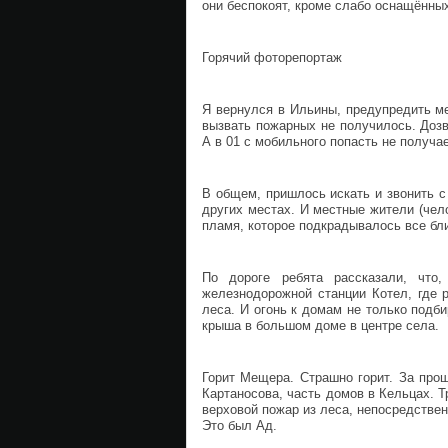
они беспокоят, кроме слабо оснащённ
Горячий фоторепортаж
Я вернулся в Ильины, предупредить мес
вызвать пожарных не получилось. Дозв
А в 01 с мобильного попасть не получа
В общем, пришлось искать и звонить с 
других местах. И местные жители (чел
пламя, которое подкрадывалось все бл
По дороге ребята рассказали, что
железнодорожной станции Котел, где 
леса. И огонь к домам не только подби
крыша в большом доме в центре села.
Горит Мещера. Страшно горит. За про
Картаносова, часть домов в Кельцах. Т
верховой пожар из леса, непосредстве
Это был Ад.