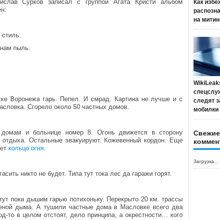
ислав Сурков записал с группой Агата Кристи альбом
Как избе
ен:
распозн
на митин
 стиль.
 нам пыль.
WikiLeak
спецслу
хе Воронежа гарь. Пепел. И смрад. Картина не лучше и с
следят з
Масловка. Сгорело около 50 частных домов.
мобилки
домам и больнице номер 8. Огонь движется в сторону
Свежие
 отдыха. Остальные эвакуируют. Кожевенный кордон. Еще
коммен
ает
кольцо огня
.
Загрузка...
сить никто не будет. Типа тут тока лес да гаражи горят.
тут пока дышим гарью потихоньку. Перекрыто 20 км. трассы
еной дыма. А тушили частные дома в Масловке всего два
д-то в целом отстоят, дело принципа, а окрестности… кого