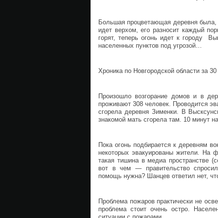
Большая процветающая деревня была, 
идет верхом, его разносит каждый по
горят, теперь огонь идет к городу В
населенных пунктов под угрозой…
Хроника по Новгородской области за 30
Произошло возгорание домов и в дер
проживают 308 человек. Проводится эв
сгорела деревня Зименки. В Высксун
знакомой мать сгорела там. 10 минут н
Пока огонь подбирается к деревням во
некоторых эвакуированы жители. На 
такая тишина в медиа пространстве (
вот в чем — правительство спросил
помощь нужна? Шанцев ответил нет, чт
Проблема пожаров практически не осв
проблема стоит очень остро. Населе
ситуации с пожарами.