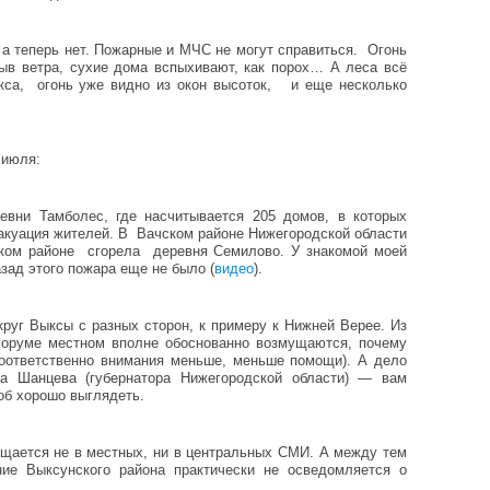
а теперь нет. Пожарные и МЧС не могут справиться. Огонь
рыв ветра, сухие дома вспыхивают, как порох… А леса всё
ыкса, огонь уже видно из окон высоток, и еще несколько
 июля:
евни Тамболес, где насчитывается 205 домов, в которых
акуация жителей. В Вачском районе Нижегородской области
ском районе сгорела деревня Семилово. У знакомой моей
азад этого пожара еще не было (
видео
).
круг Выксы с разных сторон, к примеру к Нижней Верее. Из
форуме местном вполне обоснованно возмущаются, почему
соответственно внимания меньше, меньше помощи). А дело
а Шанцева (губернатора Нижегородской области) — вам
об хорошо выглядеть.
ещается не в местных, ни в центральных СМИ. А между тем
ние Выксунского района практически не осведомляется о