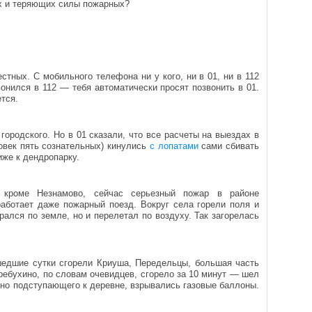
ых и теряющих силы пожарных?
тных. С мобильного телефона ни у кого, ни в 01, ни в 112
онился в 112 — тебя автоматически просят позвонить в 01.
ется.
городского. Но в 01 сказали, что все расчеты на выездах в
овек пять сознательных) кинулись
с лопатами
сами сбивать
иже к дендропарку.
, кроме Незнамово, сейчас серьезный пожар в районе
работает даже пожарный поезд. Вокруг села горели поля и
рался по земле, но и перелетал по воздуху. Так загорелась
шедшие сутки сгорели Криуша, Передельцы, большая часть
ребухино, по словам очевидцев, сгорело за 10 минут — шел
нно подступающего к деревне, взрывались газовые баллоны.