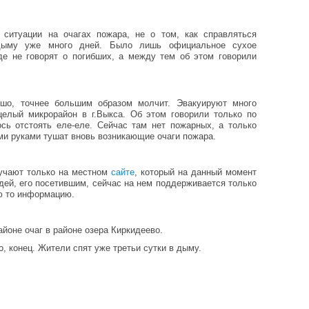
итуации на очагах пожара, не о том, как справляться
ыму уже много дней. Было лишь официальное сухое
е не говорят о погибших, а между тем об этом говорили
ошо, точнее большим образом молчит. Эвакуируют много
целый микрорайон в г.Выкса. Об этом говорили только по
сь отстоять еле-еле. Сейчас там нет пожарных, а только
ми руками тушат вновь возникающие очаги пожара.
учают только на местном
сайте
, который на данный момент
дей, его посетившим, сейчас на нем поддерживается только
ю то информацию.
айоне очаг в районе озера Киркидеево.
о, конец. Жители спят уже третьи сутки в дыму.