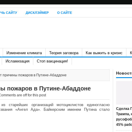
ЧЬ САЙТУ
ДИСКЛЭЙМЕР
О САЙТЕ
Изменение климата
Теория заговора
Как выжить в кризис
К
Исламизация
Стоп вакцинация!
Новост
т причины пожаров в Путине-Абаддоне
ны пожаров в Путине-Абаддоне
Comments are off for this post
из старейших организаций мотоциклистов единогласно
Сделка П
 звания «Ангел Ада». Байкерским именем Путина стало
Трампа, 
русофоб
45% раб