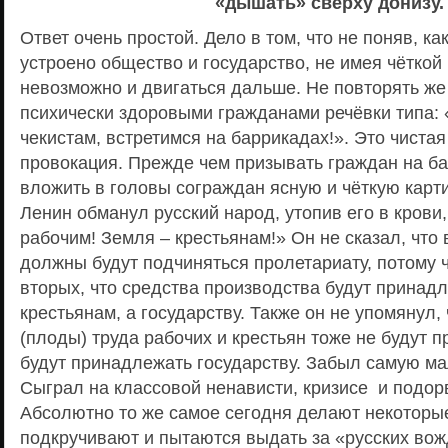
«дышать» сверху донизу.
Ответ очень простой. Дело в том, что не поняв, к
устроено общество и государство, не имея чёткой 
невозможно и двигаться дальше. Не повторять же
психически здоровыми гражданами речёвки типа:
чекистам, встретимся на баррикадах!». Это чиста
провокация. Прежде чем призывать граждан на б
вложить в головы сограждан ясную и чёткую карти
Ленин обманул русский народ, утопив его в крови,
рабочим! Земля – крестьянам!» Он не сказал, что 
должны будут подчиняться пролетариату, потому чт
вторых, что средства производства будут принадл
крестьянам, а государству. Также он не упомянул,
(плоды) труда рабочих и крестьян тоже не будут 
будут принадлежать государству. Забыл самую ма
Сыграл на классовой ненависти, кризисе и подо
Абсолютно то же самое сегодня делают некоторы
подкручивают и пытаются выдать за «русских вож