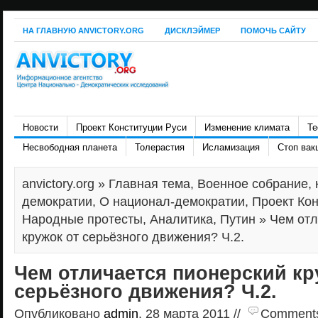
НА ГЛАВНУЮ ANVICTORY.ORG
ДИСКЛЭЙМЕР
ПОМОЧЬ САЙТУ
Новости
Проект Конституции Руси
Изменение климата
Те
Несвободная планета
Толерастия
Исламизация
Стоп вак
anvictory.org
»
Главная тема
,
Военное собрание
,
демократии
,
О национал-демократии
,
Проект Кон
Народные протесты
,
Аналитика
,
Путин
» Чем отл
кружок от серьёзного движения? Ч.2.
Чем отличается пионерский кр
серьёзного движения? Ч.2.
Опубликовано
admin
, 28 марта 2011 //
Comments a