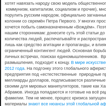
хотят навязать народу свою модель общественног
коммунизм, капитализм, социализм и прочие), мно
порулить русским народом, официально загнанны
колонии со свремён Петра Первого. У многих прос
хочется побыть самоназначенным «Вождём». Поэт
нашим сторонникам: донесите суть этой статьи до
количества людей, распечатывайте и распростран
лишь как средство агитации и пропаганды, и влия
ограниченный контингент людей. Основная борьба
личных встречах, поисках единомышленников. Вр
размышления, подходит к концу.
В мире искусстве
2012 года
. На подгонку этого глобального аферис
предприятия под «естестественные природные 
миллиарды долларов, подписываются различные
своими для мировых манипуляторов, такие как Ха
Абрамов. Иногда попадаются и готовые на всё ра
фамилии. Тем не менее, процесс кризиса запущен.
материалы
знают все нюансы этой глобальной а