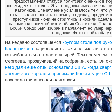
предоставления статуса политзаключённых в тю
восьмидесятых годов. Эта голодовка имела очень ши
Католиков. Впечатление усиливалось тем, что у
отказывались носить тюремную одежду, предусмо
преступников,- они не стриглись и носили одеяла
напоминая своим обликом облик Спасителя. Под в
Бобби Сэндс был избран в парламент, но умер чере
голодовки. Фото с сайта diary.r
На недавно состоявшемся
круглом столе под рук
Калашникова
националисты так и не смогли ответи
как избавиться от власти упырей. Тем временем, 
Сергеева, прозвучавший на собрании, есть. Он оч
него дали ещё отцы-основатели США, когда сверг
английского короля и принимали Конституцию С
похерила финансовая олигархия.