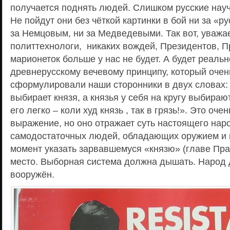
получается поднять людей. Слишком русские нау
Не пойдут они без чёткой картинки в бой ни за «р
за Немцовым, ни за Медведевыми. Так вот, уваж
политтехнологи, никаких вождей, Президентов, П
марионеток больше у нас не будет. А будет реаль
древнерусскому вечевому принципу, который очен
сформулировали наши сторонники в двух словах:
выбирает князя, а князья у себя на кругу выбираю
его легко – коли худ князь , так в грязь!». Это оче
выражение, но оно отражает суть настоящего на
самодостаточных людей, обладающих оружием и
момент указать зарвавшемуся «князю» (главе Пра
место. Выборная система должна дышать. Народ
вооружён.