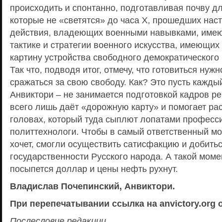
происходить и спонтанно, подготавливая почву д
которые не «светятся» до часа Х, прошедших на
действия, владеющих военными навывками, имею
тактике и стратегии военного искусства, имеющих
картину устройства свободного демократического 
Так что, подводя итог, отмечу, что готовиться нужн
сражаться за свою свободу. Как? Это пусть кажды
Анвиктори – не занимается подготовкой кадров р
всего лишь даёт «дорожную карту» и помогает ра
головах, который туда сыплют лопатами професс
политтехнологи. Чтобы в самый ответственный мом
хочет, смогли осуществить сатисфакцию и добить
государственности Русского народа. А такой момен
посыпется доллар и цены нефть рухнут.
Владислав Почепинский, Анвиктори.
При перепечатывании ссылка на anvictory.org 
Послесловие редакции.