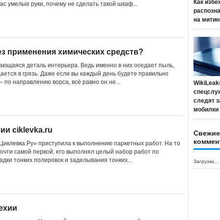
Как избе
вас умелые руки, почему не сделать такой шкаф...
распозн
на митин
без применения химических средств?
кающаяся деталь интерьера. Ведь именно в них оседает пыль,
ается в грязь. Даже если вы каждый день будете правильно
– по направлению ворса, всё равно он не...
WikiLeak
спецслу
следят з
мобилки
и ciklevka.ru
Свежие
коммен
«Циклевка.Ру» приступила к выполнению паркетных работ. На то
очти самой первой, кто выполнял целый набор работ по
ладки тонких полировок и заделывания тонких...
Загрузка...
ехии