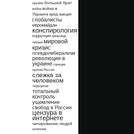
большой брат
оружие
война в
война
Украине
вред вакцин
глобалисты
евромайдан
конспирология
коррупция
кремлядь
мировой
леваки
кризис
псевдолиберализм
революция в
украине
санкции
против России
слежка за
человеком
терроризм
тотальный
контроль
ущемление
свобод в России
цензура в
интернете
чипирование людей
шпионаж