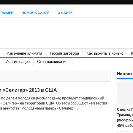
ЛЭЙМЕР
ПОМОЧЬ САЙТУ
О САЙТЕ
Изменение климата
Теория заговора
Как выжить в кризис
К
Исламизация
Стоп вакцинация!
Новост
 «Селигер» 2013 в США
о по делам молодежи (Росмолодежь) проведет традиционный
«Селигер» на территории США. Об этом сообщают «Известия»
 в агентстве. Молодежный лагерь «Селигер»...
Сделка П
Трампа, 
русофоб
45% раб