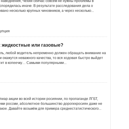
 наводнения, Чехии сейчас совсем не нужны проблемы в
аспорядилась иначе. В результате расследования дела о
вано несколько крупных чиновников, а через несколько...
рупция
: жидкостные или газовые?
ль, любой водитель непременно должен обращать внимание на
 окажутся неважного качества, то вся ходовая быстро выйдет
етит в копеечку… Самыми популярными...
иар акции во всей истории росиянии, по пропаганде ЛГБТ,
еми россми, абсолютное большинство дорогихросиян даже не
акое. Давайте возьмём для примера среднестатистического...