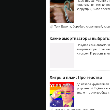
Подсчитывая убытки от
политики, но судьба р
коррупции, было аресто
Тэги
Европа
,
борьба с коррупцией
,
кор
Какие амортизаторы выбрать
Покупая себе автомоби
амортизаторы. Если они
из строя. И ремонт вл
Хитрый план: Про гейство
До начала крупнейшей п
устроенной ЕдРом и вс
знало что это вообще т