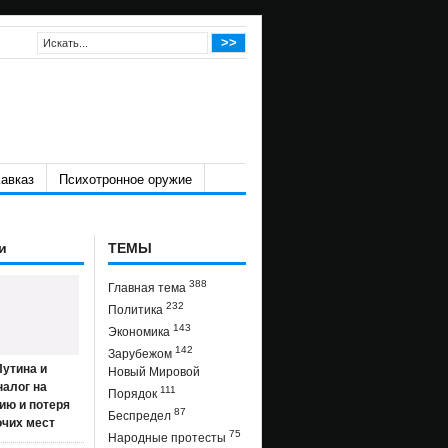
авказ
Психотронное оружие
и
ТЕМЫ
388
Главная тема
232
Политика
143
Экономика
142
Зарубежом
утина и
Новый Мировой
налог на
111
Порядок
ию и потеря
87
Беспредел
очих мест
75
Народные протесты