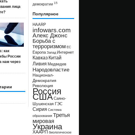
жать
15
демократии
авания лица
ге?
Популярное
HAARP
infowars.com
Алекс Джонс
Борьба с
терроризмом
ЕС
s: как
Европа
Интернет
Запад
жбы России
Кавказ
Китай
а нам через
Ливия
Медведев
Народовластие
Национал-
Демократия
Революция
тарии
Россия
США
Саяно-
Шушенская ГЭС
Сирия
Система
Третья
образования
мировая
Украина
ХААРП
биологическое