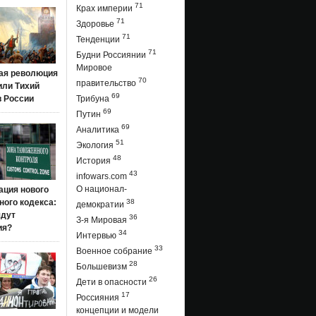
71
Крах империи
71
Здоровье
71
Тенденции
71
Будни Россиянии
Мировое
ая революция
70
правительство
 или Тихий
69
в России
Трибуна
69
Путин
69
Аналитика
51
Экология
48
История
43
infowars.com
О национал-
ация нового
ого кодекса:
38
демократии
ядут
36
З-я Мировая
ия?
34
Интервью
33
Военное собрание
28
Большевизм
26
Дети в опасности
17
Россияния
концепции и модели