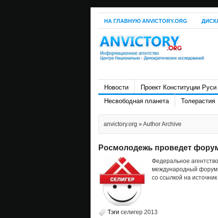
НА ГЛАВНУЮ ANVICTORY.ORG
ДИСК
Новости
Проект Конституции Руси
Несвободная планета
Толерастия
anvictory.org
» Author Archive
Росмолодежь проведет форум
Федеральное агентств
международный форум 
со ссылкой на источник
Тэги
селигер 2013