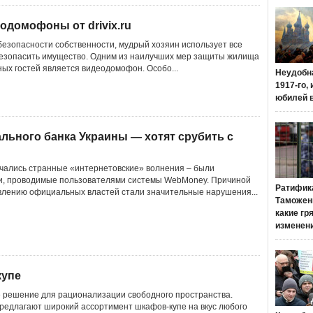
одомофоны от drivix.ru
 безопасности собственности, мудрый хозяин использует все
езопасить имущество. Одним из наилучших мер защиты жилища
ых гостей является видеодомофон. Особо...
Неудобн
1917-го,
юбилей 
льного банка Украины — хотят срубить с
ачались странные «интернетовские» волнения – были
и, проводимые пользователями системы WebMoney. Причиной
Ратифик
явлению официальных властей стали значительные нарушения...
Таможенн
какие гр
изменен
купе
 решение для рационализации свободного пространства.
едлагают широкий ассортимент шкафов-купе на вкус любого