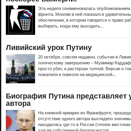
Эта неделя ознаменовалась опубликованием
фронта. Многим в ней показался удивительн
обеспечении, в котором говорится о праве р
выбирать, когда ему выходить...
Ливийский урок Путину
20 октября, совсем недавно, события в Ливи
логическому завершению – Муаммар Каддафи
просто убит, а растерзан толпой. Версии о том
пожалели и повезли на медицинской...
Биография Путина представляет у
автора
На книжной ярмарке во Франкфурте, прошед
отсутствие одного автора выглядело значим
находилась где-то в России (точное местона
для ее собственной безопасности),...