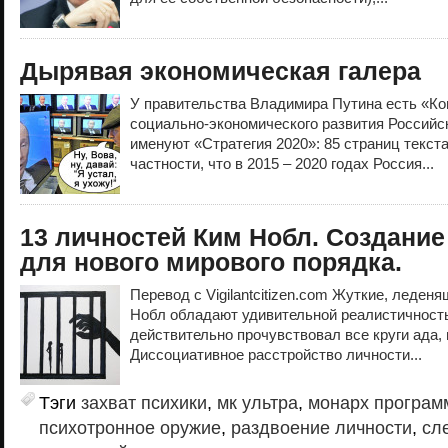
Дырявая экономическая галера
У правительства Владимира Путина есть «Ко
социально-экономического развития Российс
именуют «Стратегия 2020»: 85 страниц текста
частности, что в 2015 – 2020 годах Россия...
13 личностей Ким Нобл. Создание
для нового мирового порядка.
Перевод с Vigilantcitizen.com Жуткие, леден
Нобл обладают удивительной реалистичность
действительно прочувствовал все круги ада,
Диссоциативное расстройство личности...
Тэги
захват психики
,
мк ультра
,
монарх програм
психотронное оружие
,
раздвоение личности
,
сл