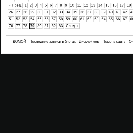
« Пред.
1
2
3
4
5
6
7
8
9
10
11
12
13
14
15
16
17
18
26
27
28
29
30
31
32
33
34
35
36
37
38
39
40
41
42
4
51
52
53
54
55
56
57
58
59
60
61
62
63
64
65
66
67
6
76
77
78
79
80
81
82
83
След. »
ДОМОЙ
Последние записи в блогах
Дисклэймер
Помочь сайту
О 