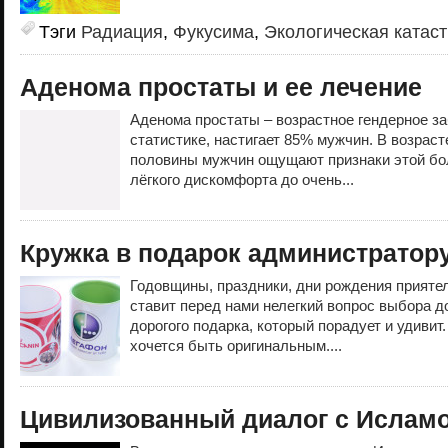
Тэги
Радиация
,
Фукусима
,
Экологическая катас
Аденома простаты и ее лечение
Аденома простаты – возрастное гендерное за
статистике, настигает 85% мужчин. В возрасте
половины мужчин ощущают признаки этой бо
лёгкого дискомфорта до очень...
Кружка в подарок администратору 
Годовщины, праздники, дни рождения приятел
ставит перед нами нелегкий вопрос выбора д
дорогого подарка, который порадует и удивит
хочется быть оригинальным....
Цивилизованный диалог с Ислам