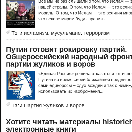
Все мы не раз слышали о том, что Ислам — 
нашей страны. О том, что Ислам — это велик
мораль. О том, что Ислам — это религия мира
что вскоре миром будут править...
Тэги
исламизм
,
мусульмане
,
терроризм
Путин готовит рокировку партий.
Общероссийский народный фронт
партии жуликов и воров
«Единая Россия» решила отказаться от испо
Путина во время своей ближайшей предвыбор
сами единоросы – «дух вождей и так с ними»,
использовать их изоброжения...
Тэги
Партия жуликов и воров
Хотите читать материалы historic
электронные книги