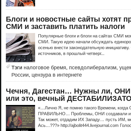
Блоги и новостные сайты хотят п
СМИ и заставить платить налоги
Популярные блоги и блоги на сайтах СМИ мо
СМИ. Такую идею начали обсуждать единорос
осенью внести законодательную инициативу.
источников, в прошлый четверг...
Тэги
налоговое бремя
,
псевдолиберализм
,
ущем
России
,
цензура в интернете
Чечня, Дагестан… Нужны ли, ОН
или это, вечный ДЕСТАБИЛИЗАТ
«…Лично Я, не помню такого Времени, когда
ПРАВИЛЬНО… Проблемы, ОНИ создавали и
Так может, отдадим ИХ Западу… пусть ИМ, 
Ась…???» http://ajbolit444.livejournal.com Голо