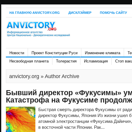
НА ГЛАВНУЮ ANVICTORY.ORG
ДИСКЛЭЙМЕР
ПОМОЧЬ САЙТУ
Новости
Проект Конституции Руси
Изменение климата
Те
Несвободная планета
Толерастия
Исламизация
Стоп вак
anvictory.org
» Author Archive
Бывший директор «Фукусимы» уме
Катастрофа на Фукусиме продолж
Быстрая смерть директора Фукусимы от рад
директор Фукусимы, Япония Из жизни ушел 
атомной электростанции «Фукусима Дайичи»,
в восточной части Японии. Рак...