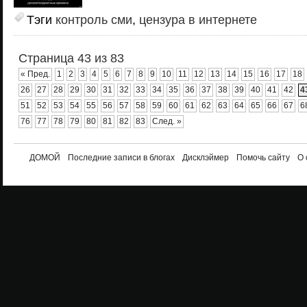
Тэги
контроль сми
,
цензура в интернете
Страница 43 из 83
« Пред.
1
2
3
4
5
6
7
8
9
10
11
12
13
14
15
16
17
18
26
27
28
29
30
31
32
33
34
35
36
37
38
39
40
41
42
4
51
52
53
54
55
56
57
58
59
60
61
62
63
64
65
66
67
6
76
77
78
79
80
81
82
83
След. »
ДОМОЙ
Последние записи в блогах
Дисклэймер
Помочь сайту
О 