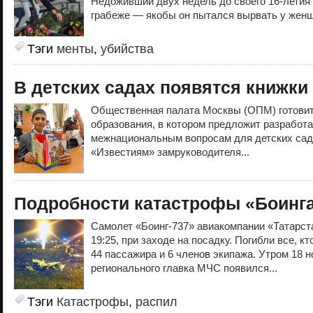
Недоживший двух недель до своего 16-летия
грабеже — якобы он пытался вырвать у женщ
Тэги
менты
,
убийства
В детских садах появятся книжки
Общественная палата Москвы (ОПМ) готовит
образования, в котором предложит разработа
межнациональным вопросам для детских садо
«Известиям» замруководителя...
Подробности катастрофы «Боинга
Самолет «Боинг-737» авиакомпании «Татарста
19:25, при заходе на посадку. Погибли все, к
44 пассажира и 6 членов экипажа. Утром 18 н
регионального главка МЧС появился...
Тэги
Катастрофы
,
распил