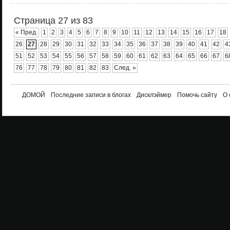
Страница 27 из 83
« Пред.
1
2
3
4
5
6
7
8
9
10
11
12
13
14
15
16
17
18
26
27
28
29
30
31
32
33
34
35
36
37
38
39
40
41
42
4
51
52
53
54
55
56
57
58
59
60
61
62
63
64
65
66
67
6
76
77
78
79
80
81
82
83
След. »
ДОМОЙ
Последние записи в блогах
Дисклэймер
Помочь сайту
О 