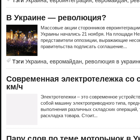
Тэги
Украина
,
евроинтеграция
,
евромайдан
,
рев
В Украине — революция?
Массовые акции сторонников евроинтеграции 
Украины начались 21 ноября. На площади Н
представители оппозиции, выражающие несог
правительства подписать соглашение...
Тэги
Украина
,
евромайдан
,
революция в украин
Современная электротележка со 
км/ч
Электротележки – это современное устройств
собой машину электроприводного типа, пред
выполнения различных складских операций, т
раскладка товара. Стоит...
Пару слов по теме моторынок в У