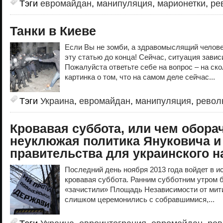
Тэги
евромайдан
,
манипуляция
,
марионетки
,
ре
Танки в Киеве
Если Вы не зомби, а здравомыслящий челов
эту статью до конца! Сейчас, ситуация завис
Пожалуйста ответьте себе на вопрос – на ск
картинка о том, что на самом деле сейчас...
Тэги
Украина
,
евромайдан
,
манипуляция
,
револ
Кровавая суббота, или чем обора
неуклюжая политика Януковича и
правительства для украинского н
Последний день ноября 2013 года войдет в и
кровавая суббота. Ранним субботним утром 
«зачистили» Площадь Независимости от мит
слишком церемонились с собравшимися,...