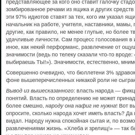
представляющее за кого оно ставит галочку стад
зомбированное речами из ящика и других средст
эти 97% идиотов ставят за тех, кого им указал ящи
начальник на работе, учителя, наставники, мамы,
другие, как правило, не менее глупые, но более т
удачливые личности. Сам процесс голосования в 
иное, как некий перформанс, развлечение от ощу
значимости (ведь по телеку сказали что-то вроде
выбираешь ТЫ!»). Значимости, естественно, мним
Совершенно очевидно, что бюллетени 3% здраво
фоне вышеперечисленных никакой роли не сыгра
Вывод из вышесказанного
: власть народа — фикц
понятий. Власть по определению не может принад
более смешно,
народу она нафиг не нужна
! Вот в
опросите, сколько народа хочет иметь власть? Да 
видал. Народу нужна спокойная сытая и, по возм
развлечениями жизнь. «Хлеба и зрелищ!» — так б