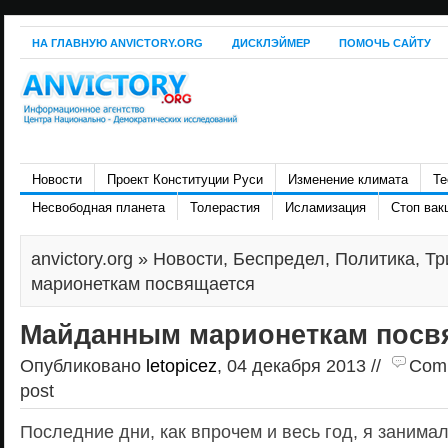
НА ГЛАВНУЮ ANVICTORY.ORG
ДИСКЛЭЙМЕР
ПОМОЧЬ САЙТУ
Новости
Проект Конституции Руси
Изменение климата
Те
Несвободная планета
Толерастия
Исламизация
Стоп вак
anvictory.org
»
Новости
,
Беспредел
,
Политика
,
Тр
марионеткам посвящается
Майданным марионеткам посв
Опубликовано
letopicez
, 04 декабря 2013 //
Comm
post
Последние дни, как впрочем и весь год, я занимал