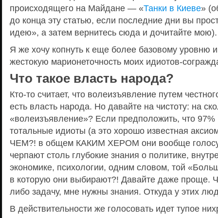
происходящего на Майдане — «
Танки в Киеве
» (
до конца эту статью, если последние дни вы прос
идею», а затем вернитесь сюда и дочитайте мою).
Я же хочу копнуть к еще более базовому уровню 
жестокую марионеточность моих идиотов-согражд
Что такое власть народа?
Кто-то считает, что волеизъявление путем честног
есть власть народа. Но давайте на чистоту: на ск
«волеизъявление»? Если предположить, что 97%
тотальные идиоты (а это хорошо известная аксиом
ЧЕМ?! в общем КАКИМ ХЕРОМ они вообще голосу
черпают столь глубокие знания о политике, внутр
экономике, психологии, одним словом, той «Боль
в которую они выбирают?! Давайте даже проще. 
либо задачу, мне нужны знания. Откуда у этих лю
В действительности же голосовать идет тупое них