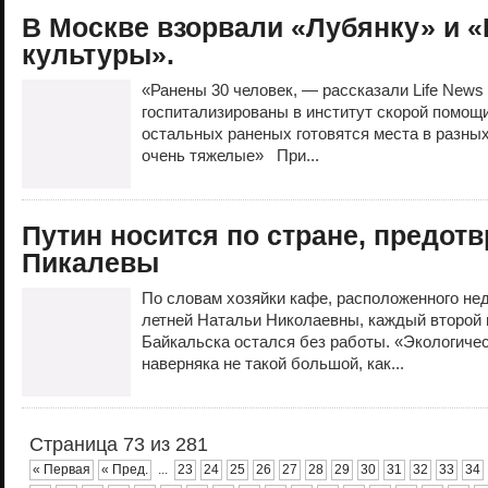
В Москве взорвали «Лубянку» и «
культуры».
«Ранены 30 человек, — рассказали Life News
госпитализированы в институт скорой помощ
остальных раненых готовятся места в разных
очень тяжелые» При...
Путин носится по стране, предот
Пикалевы
По словам хозяйки кафе, расположенного нед
летней Натальи Николаевны, каждый второй и
Байкальска остался без работы. «Экологиче
наверняка не такой большой, как...
Страница 73 из 281
« Первая
« Пред.
...
23
24
25
26
27
28
29
30
31
32
33
34