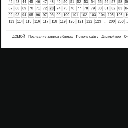
42
43
44
45
46
47
48
49
50
51
52
53
54
55
56
57
58
5
67
68
69
70
71
72
73
74
75
76
77
78
79
80
81
82
83
8
92
93
94
95
96
97
98
99
100
101
102
103
104
105
106
1
113
114
115
116
117
118
119
120
121
122
123
...
200
250
..
ДОМОЙ
Последние записи в блогах
Помочь сайту
Дисклэймер
О 