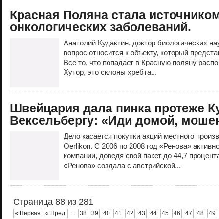
Красная Поляна стала источнико
онкологических заболеваний.
Анатолий Кудактин, доктор биологических на
вопрос относится к объекту, который предст
Все то, что попадает в Красную поляну расп
Хутор, это склоны хребта...
Швейцария дала пинка протеже К
Вексельбергу: «Иди домой, моше
Дело касается покупки акций местного произ
Oerlikon. С 2006 по 2008 год «Ренова» активн
компании, доведя свой пакет до 44,7 процента
«Ренова» создала с австрийской...
Страница 88 из 281
« Первая
« Пред.
...
38
39
40
41
42
43
44
45
46
47
48
49