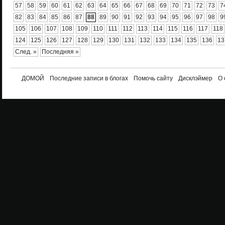
57
58
59
60
61
62
63
64
65
66
67
68
69
70
71
72
73
7
82
83
84
85
86
87
88
89
90
91
92
93
94
95
96
97
98
9
105
106
107
108
109
110
111
112
113
114
115
116
117
118
124
125
126
127
128
129
130
131
132
133
134
135
136
13
След. »
Последняя »
ДОМОЙ
Последние записи в блогах
Помочь сайту
Дисклэймер
О 