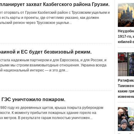
ланирует захват Казбегского района Грузии.
т оторвать от Грузии Казбегский район с Трусовским ущельем и
 есть карты и проекты, где отчетливо указано, как должен
льский регион через Трусовское ущелье...
Неудобн
1917-го,
юбилей 
раиной и ЕС будет безвизовый режим.
 стала надежным партнером и для Евросоюза, и для России, и
оторыми мы строим взаимовыгодные отношения. Украина всегда
ой национальный интерес — и это для...
Ратифик
Таможенн
какие гр
изменен
 ГЭС уничтожило пожаром.
1980 году из деревянных щитов, крыша покрыта рубероидом
йкости. К моменту прибытия пожарных здание горело на
х метров. В результате гараж полностью уничтожен...