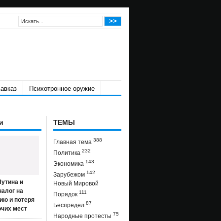
авказ
Психотронное оружие
и
ТЕМЫ
388
Главная тема
232
Политика
143
Экономика
142
Зарубежом
утина и
Новый Мировой
налог на
111
Порядок
ию и потеря
87
Беспредел
очих мест
75
Народные протесты