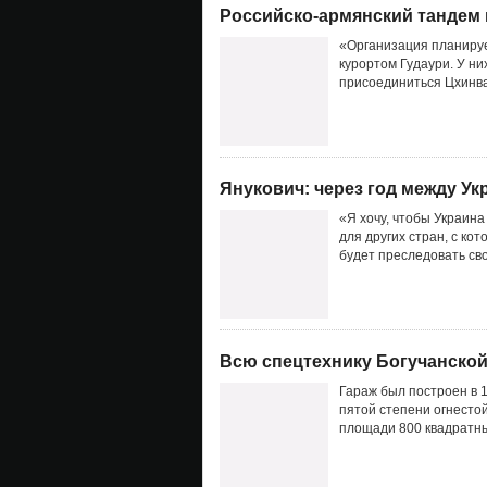
Российско-армянский тандем п
«Организация планируе
курортом Гудаури. У них
присоединиться Цхинва
Янукович: через год между Ук
«Я хочу, чтобы Украина
для других стран, с к
будет преследовать св
Всю спецтехнику Богучанской
Гараж был построен в 
пятой степени огнесто
площади 800 квадратны