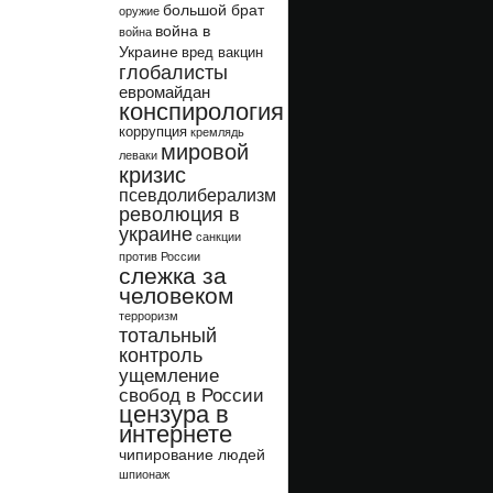
большой брат
оружие
война в
война
Украине
вред вакцин
глобалисты
евромайдан
конспирология
коррупция
кремлядь
мировой
леваки
кризис
псевдолиберализм
революция в
украине
санкции
против России
слежка за
человеком
терроризм
тотальный
контроль
ущемление
свобод в России
цензура в
интернете
чипирование людей
шпионаж