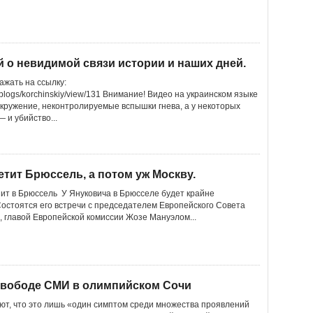
о невидимой связи истории и наших дней.
ажать на ссылку:
/blogs/korchinskiy/view/131 Внимание! Видео на украинском языке
окружение, неконтролируемые вспышки гнева, а у некоторых
 и убийство...
тит Брюссель, а потом уж Москву.
зит в Брюссель У Януковича в Брюсселе будет крайне
остоятся его встречи с председателем Европейского Совета
 главой Европейской комиссии Жозе Мануэлом...
есвободе СМИ в олимпийском Сочи
т, что это лишь «один симптом среди множества проявлений