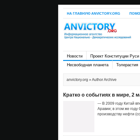
НА ГЛАВНУЮ ANVICTORY.ORG
ПОМО
Новости
Проект Конституции Руси
Несвободная планета
Толерастия
anvictory.org
» Author Archive
Кратко о событиях в мире, 2 м
— В 2009 году Китай в
Аравии; в этом же году
производству нефти (со