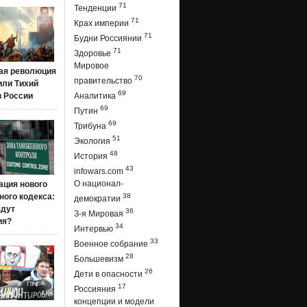
71
Тенденции
71
Крах империи
71
Будни Россиянии
71
Здоровье
Мировое
ая революция
70
правительство
 или Тихий
69
в России
Аналитика
69
Путин
69
Трибуна
51
Экология
48
История
43
infowars.com
О национал-
ация нового
ого кодекса:
38
демократии
ядут
36
З-я Мировая
ия?
34
Интервью
33
Военное собрание
28
Большевизм
26
Дети в опасности
17
Россияния
концепции и модели