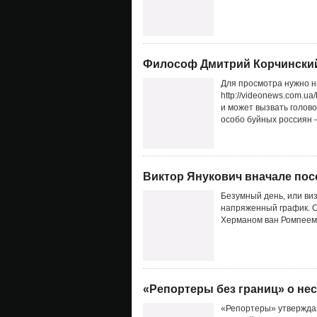
Философ Дмитрий Корчинский 
Для просмотра нужно н
http://videonews.com.ua
и может вызвать голов
особо буйных россиян —
Виктор Янукович вначале посе
Безумный день, или ви
напряженный график. С
Херманом ван Ромпеем,
«Репортеры без границ» о н
«Репортеры» утверждаю