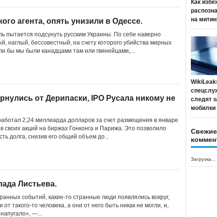
Как избе
распозн
на митин
го агента, опять унизили в Одессе.
ль пытается подсунуть русским Украины. По себе наверно
й, наглый, бессовестный, на счету которого убийства мирных
ли бы мы были канадцами там или гвинейцами,...
WikiLeak
спецслу
нулись от Дерипаски, IPO Русала никому не
следят з
мобилки
работал 2,24 миллиарда долларов за счет размещения в январе
в своих акций на биржах Гонконга и Парижа. Это позволило
Свежие
ть долга, снизив его общий объем до...
коммен
Загрузка...
Влада Листьева.
ранных событий, какие-то странные люди появлялись вокруг,
 от такого-то человека, а они от него быть никак не могли, и,
 напугало», —...