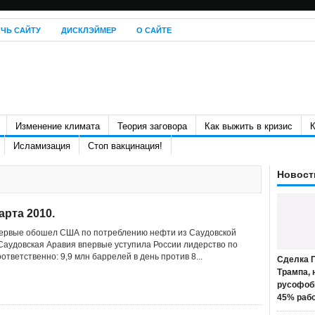
ЧЬ САЙТУ
ДИСКЛЭЙМЕР
О САЙТЕ
Изменение климата
Теория заговора
Как выжить в кризис
К
Исламизация
Стоп вакцинация!
Новост
арта 2010.
первые обошел США по потреблению нефти из Саудовской
 Саудовская Аравия впервые уступила России лидерство по
ответственно: 9,9 млн баррелей в день против 8...
Сделка П
Трампа, 
русофоб
45% раб