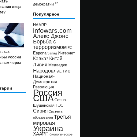
жать
15
демократии
авания лица
ге?
Популярное
HAARP
infowars.com
Алекс Джонс
Борьба с
терроризмом
ЕС
s: как
Европа
Интернет
Запад
жбы России
Кавказ
Китай
а нам через
Ливия
Медведев
Народовластие
Национал-
Демократия
Революция
тарии
Россия
США
Саяно-
Шушенская ГЭС
Сирия
Система
Третья
образования
мировая
Украина
ХААРП
биологическое