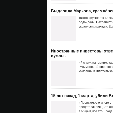
Быдлоида Маркова, кремлёвско
Такого «русского» Крем
подбирали. Нахраписты
украинских граждан. Ес
Иностранные инвесторы отвер
нужны.
«Русал», напомним, за
чуть менее 11 проценто
компании выплатить час
15 лет назад, 1 марта, убили 
«Происходило много ст
представлялись, что они
в общем, все это Влада