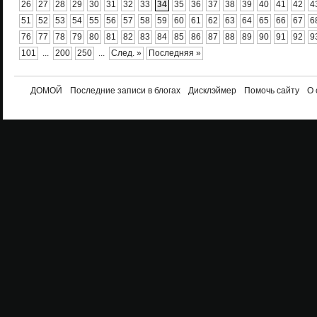
26
27
28
29
30
31
32
33
34
35
36
37
38
39
40
41
42
4
51
52
53
54
55
56
57
58
59
60
61
62
63
64
65
66
67
6
76
77
78
79
80
81
82
83
84
85
86
87
88
89
90
91
92
9
101
...
200
250
...
След. »
Последняя »
ДОМОЙ
Последние записи в блогах
Дисклэймер
Помочь сайту
О 