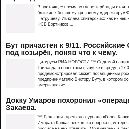
В настоящее время во главе тербанды стоят 
близкие к бывшему кровавому «директору» Ф
Патрушеву. Из клана «питерских» как нынеш
ФСБ Бортников,...
Бут причастен к 9/11. Российски
под козырёк, поняв что к чему.
Цитируем РИА НОВОСТИ *** Седьмой нацио
Таиланда в новостном выпуске в среду в 17.0
продемонстрировал сюжет, посвященный рос
предпринимателю Виктору Буту, в котором со
американские...
Докку Умаров похоронил «операц
Закаева.
*** Редакция турецкого журнала «Голос Кавк
Имарата Кавказ несколько вопросов, интере
просила на них ответить. (Оригинальный тек