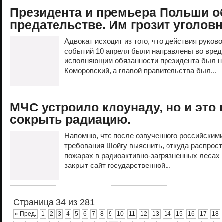
Президента и премьера Польши о
предательстве. Им грозит уголов
Адвокат исходит из того, что действия руков
событий 10 апреля были направлены во вред
исполняющим обязанности президента был н
Коморовский, а главой правительства был...
МЧС устроило клоунаду, но и это
сокрыть радиацию.
Напомню, что после озвученного российским
требования Шойгу выяснить, откуда распрос
пожарах в радиоактивно-загрязненных лесах
закрыт сайт государственной...
Страница 34 из 281
« Пред.
1
2
3
4
5
6
7
8
9
10
11
12
13
14
15
16
17
18