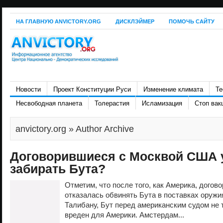
НА ГЛАВНУЮ ANVICTORY.ORG
ДИСКЛЭЙМЕР
ПОМОЧЬ САЙТУ
Новости
Проект Конституции Руси
Изменение климата
Те
Несвободная планета
Толерастия
Исламизация
Стоп вак
anvictory.org
» Author Archive
Договорившиеся с Москвой США у
забирать Бута?
Отметим, что после того, как Америка, догов
отказалась обвинять Бута в поставках оруж
Талибану, Бут перед американским судом не т
вреден для Америки. Амстердам...