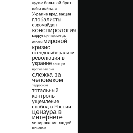
большой брат
оружие
война в
война
Украине
вред вакцин
глобалисты
евромайдан
конспирология
коррупция
кремлядь
мировой
леваки
кризис
псевдолиберализм
революция в
украине
санкции
против России
слежка за
человеком
терроризм
тотальный
контроль
ущемление
свобод в России
цензура в
интернете
чипирование людей
шпионаж