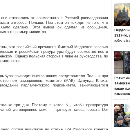
 они отказались от совместного с Россией расследования
амым интересы Польши. При этом он исходит из того, что
 было сделано. Этот вывод он сделал из сообщения,
Неудобн
льского премьер-министра.
1917-го,
юбилей 
 том, что российский президент Дмитрий Медведев заверил
ольская и российская прокуратуры будут совместно вести
нском. Однако польская сторона в лице ее руководства, по
озможности.
Гамбура приводит высказывания представителя Польши при
Ратифик
ственном авиационном комитете (МАК) Эдмунда Клиха,
Таможенн
аседаний парламентского подкомитета, занимающегося
какие гр
изменен
только три дня. Поэтому я хотел бы, чтобы прокуратура
устной договоренностью», — цитирует слова юриста Der
 дело против политиков по статье 129 Уголовного кодекса