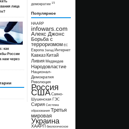
жать
15
демократии
авания лица
ге?
Популярное
HAARP
infowars.com
Алекс Джонс
Борьба с
терроризмом
ЕС
s: как
Европа
Интернет
Запад
жбы России
Кавказ
Китай
а нам через
Ливия
Медведев
Народовластие
Национал-
Демократия
Революция
тарии
Россия
США
Саяно-
Шушенская ГЭС
Сирия
Система
Третья
образования
мировая
Украина
ХААРП
биологическое