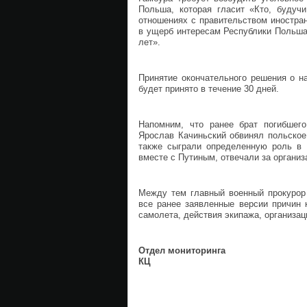
Польша, которая гласит «Кто, будуч
отношениях с правительством иностран
в ущерб интересам Республики Польша,
лет».
Принятие окончательного решения о н
будет принято в течение 30 дней.
Напомним, что ранее брат погибшег
Ярослав Качиньский обвинял польское 
также сыграли определенную роль в к
вместе с Путиным, отвечали за организ
Между тем главный военный прокурор
все ранее заявленные версии причин 
самолета, действия экипажа, организаци
Отдел мониторинга
КЦ