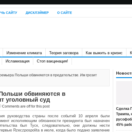
ЧЬ САЙТУ
ДИСКЛЭЙМЕР
О САЙТЕ
Изменение климата
Теория заговора
Как выжить в кризис
К
Исламизация
Стоп вакцинация!
Новост
ремьера Польши обвиняются в предательстве. Им грозит
 Польши обвиняются в
ит уголовный суд
Comments are off for this post
Сделка П
Трампа, 
твия руководства страны после событий 10 апреля были
русофоб
омент исполняющим обязанности президента был назначен
45% раб
ительства был Туск, следовательно, они должны нести
тервью Rzeczpospolita в июле, когда было подано заявление