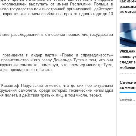
Как избе
и уполномочен выступать от имени Республики Польша в
распозн
ного государства или иностранной организацией, действует
на митин
 карается лишением свободы на срок от одного года до 10
ачале расследования в отношении первых лиц государства
WikiLeak
о президента и лидер партии «Право и справедливость»
спецслу
правительство и его главу Дональда Туска в том, что они
следят з
рушении самолета, намекнув, что премьер-министр Туск,
мобилки
ацию президентского визита.
Свежие
 Кшиштоф Парульский отметил, что до сих пор актуальны
коммен
крушения самолета, среди которых технические неполадки
я полета и действия третьих лиц, в том числе, теракт.
Загрузка...