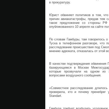
в прокуратуру.
Юрист обвиняет политиков в том, что
причин авиакатастрофы, предав тем с
такое предложение со стороны РФ
опубликованного 10 апреля на сайте по
По словам Гамбуры, там говорилось о
Туска в телефонном разговоре, что п
расследование происшествия под Смоле
мнению адвоката, отказалась от этой в
В качестве подтверждения обвинения 
базирующемся в Москве Межгосудар
которые прозвучали на одном из з
вопросами воздушного сообщения.
«Совместное расследование длилось 
проверила, кто и почему пренебрег 
Standart.
Гамбура требует возбудить уголовное