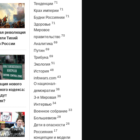
71
Тенденции
71
Крах империи
71
Будни Россиянии
71
Здоровье
Мировое
ая революция
70
правительство
 или Тихий
69
в России
Аналитика
69
Путин
69
Трибуна
51
Экология
48
История
43
infowars.com
О национал-
ация нового
ого кодекса:
38
демократии
ядут
36
З-я Мировая
ия?
34
Интервью
33
Военное собрание
28
Большевизм
26
Дети в опасности
17
Россияния
концепции и модели