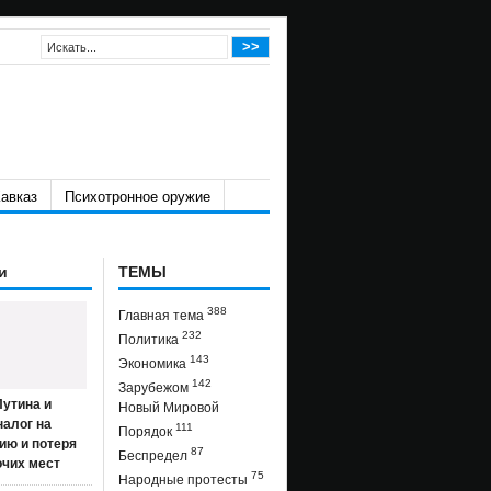
авказ
Психотронное оружие
и
ТЕМЫ
388
Главная тема
232
Политика
143
Экономика
142
Зарубежом
утина и
Новый Мировой
налог на
111
Порядок
ию и потеря
87
Беспредел
очих мест
75
Народные протесты