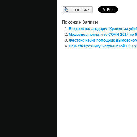
Перепост в ЖЖ
Похожие Записи
Евкуров полагодарил Кремль за убий
Медведев понял, что СОЧИ-2014 не б
Жестоко избит помощник Дымовског
Всю спецтехнику Богучанской ГЭС 