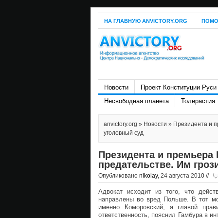
НА ГЛАВНУЮ ANVICTORY.ORG
ПОМО
Новости
Проект Конституции Руси
Несвободная планета
Толерастия
anvictory.org
»
Новости
» Президента и п
уголовный суд
Президента и премьера
предательстве. Им гроз
Опубликовано
nikolay
, 24 августа 2010 //
Адвокат исходит из того, что дейс
направлены во вред Польше. В тот м
именно Коморовский, а главой прав
ответственность, пояснил Гамбура в ин