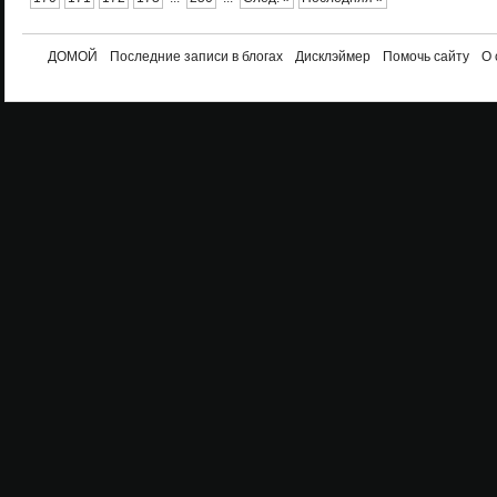
ДОМОЙ
Последние записи в блогах
Дисклэймер
Помочь сайту
О 