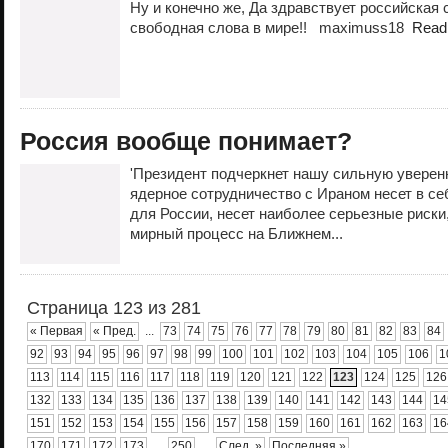
Ну и конечно же, Да здравствует российская
свободная слова в мире!! maximuss18
Read
Россия вообще понимает?
'Президент подчеркнет нашу сильную уверенн
ядерное сотрудничество с Ираном несет в се
для России, несет наиболее серьезные риски
мирный процесс на Ближнем...
Страница 123 из 281
« Первая
« Пред.
...
73
74
75
76
77
78
79
80
81
82
83
84
92
93
94
95
96
97
98
99
100
101
102
103
104
105
106
1
113
114
115
116
117
118
119
120
121
122
123
124
125
126
132
133
134
135
136
137
138
139
140
141
142
143
144
14
151
152
153
154
155
156
157
158
159
160
161
162
163
16
170
171
172
173
...
250
...
След. »
Последняя »