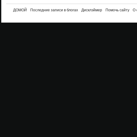
ДОМОЙ
Последние записи в блогах
Дисклэймер
Помочь сайту
О 