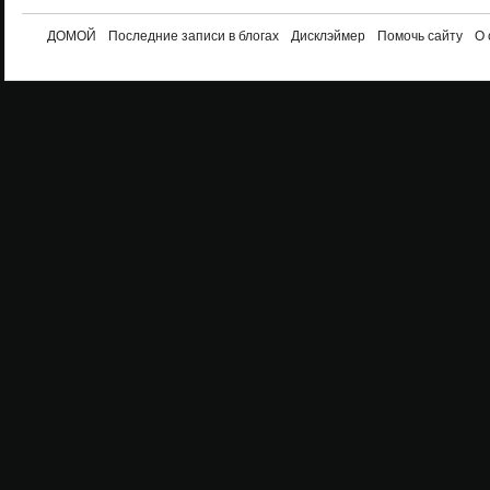
ДОМОЙ
Последние записи в блогах
Дисклэймер
Помочь сайту
О 