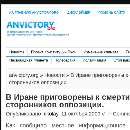
НА ГЛАВНУЮ ANVICTORY.ORG
ДИСКЛЭЙМЕР
ПОМОЧЬ САЙТУ
Новости
Проект Конституции Руси
Изменение климата
Те
Несвободная планета
Толерастия
Исламизация
Стоп вак
anvictory.org
»
Новости
» В Иране приговорены к 
сторонников оппозиции.
В Иране приговорены к смерти
сторонников оппозиции.
Опубликовано
nikolay
, 11 октября 2009 //
Comment
Как сообщило местное информационное 