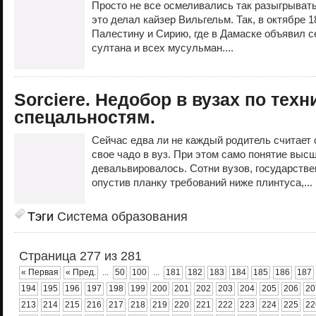
Просто не все осмеливались так разыгрывать
это делал кайзер Вильгельм. Так, в октябре 18
Палестину и Сирию, где в Дамаске объявил с
султана и всех мусульман....
Sorciere. Недобор в вузах по тех
спецальностям.
Сейчас едва ли не каждый родитель считает 
свое чадо в вуз. При этом само понятие выс
девальвировалось. Сотни вузов, государстве
опустив планку требований ниже плинтуса,...
Тэги
Система образования
Страница 277 из 281
« Первая
« Пред.
...
50
100
...
181
182
183
184
185
186
187
194
195
196
197
198
199
200
201
202
203
204
205
206
20
213
214
215
216
217
218
219
220
221
222
223
224
225
22