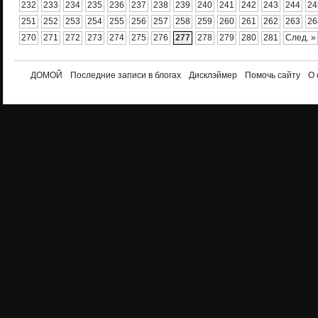
232
233
234
235
236
237
238
239
240
241
242
243
244
24
251
252
253
254
255
256
257
258
259
260
261
262
263
26
270
271
272
273
274
275
276
277
278
279
280
281
След. »
ДОМОЙ
Последние записи в блогах
Дисклэймер
Помочь сайту
О 