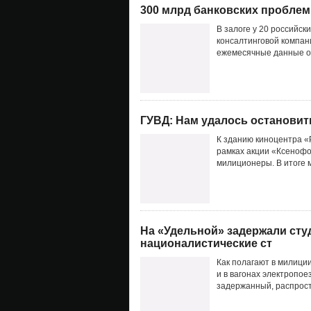
300 млрд банковских проблем
В залоге у 20 российск
консалтинговой компан
ежемесячные данные об
ГУВД: Нам удалось останови
К зданию киноцентра «
рамках акции «Ксенофо
милиционеры. В итоге м
На «Удельной» задержали сту
националистические ст
Как полагают в милиции
и в вагонах электропо
задержанный, распрост