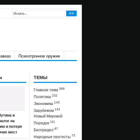
авказ
Психотронное оружие
и
ТЕМЫ
388
Главная тема
232
Политика
143
Экономика
142
Зарубежом
утина и
Новый Мировой
налог на
111
Порядок
ию и потеря
87
Беспредел
очих мест
75
Народные протесты