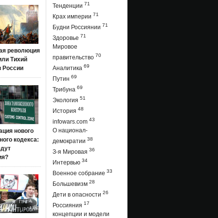
71
Тенденции
71
Крах империи
71
Будни Россиянии
71
Здоровье
Мировое
ая революция
70
правительство
 или Тихий
69
в России
Аналитика
69
Путин
69
Трибуна
51
Экология
48
История
43
infowars.com
О национал-
ация нового
ого кодекса:
38
демократии
ядут
36
З-я Мировая
ия?
34
Интервью
33
Военное собрание
28
Большевизм
26
Дети в опасности
17
Россияния
концепции и модели