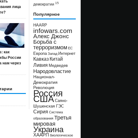
жать
15
демократии
авания лица
ге?
Популярное
HAARP
infowars.com
Алекс Джонс
Борьба с
терроризмом
ЕС
s: как
Европа
Интернет
Запад
жбы России
Кавказ
Китай
а нам через
Ливия
Медведев
Народовластие
Национал-
Демократия
Революция
тарии
Россия
США
Саяно-
Шушенская ГЭС
Сирия
Система
Третья
образования
мировая
Украина
ХААРП
биологическое