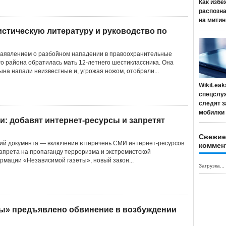
Как избе
распозн
на митин
стическую литературу и руководство по
заявлением о разбойном нападении в правоохранительные
о района обратилась мать 12-летнего шестиклассника. Она
сына напали неизвестные и, угрожая ножом, отобрали...
WikiLeak
спецслу
следят з
мобилки
и: добавят интернет-ресурсы и запретят
Свежие
ий документа — включение в перечень СМИ интернет-ресурсов
коммен
запрета на пропаганду терроризма и экстремистской
рмации «Независимой газеты», новый закон...
Загрузка...
ы» предъявлено обвинение в возбуждении