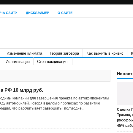
ЧЬ САЙТУ
ДИСКЛЭЙМЕР
О САЙТЕ
Изменение климата
Теория заговора
Как выжить в кризис
К
Исламизация
Стоп вакцинация!
Новост
а РФ 10 млрд руб.
ходимы компании для завершения проекта по автокомпонентам
яду автомобилей. Говоря в целом о прогнозах по развитию
общил, что рассчитывает завершить I полугодие...
Сделка П
Трампа, 
русофоб
45% раб