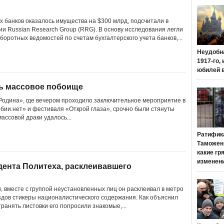
их банков оказалось имущества на $300 млрд, подсчитали в
ии Russian Research Group (RRG). В основу исследования легли
оротных ведомостей по счетам бухгалтерского учета банков,...
Неудобн
1917-го,
юбилей 
ть массовое побоище
Родина», где вечером проходило заключительное мероприятие в
бии.нет» и фестиваля «Открой глаза», срочно были стянуты
ассовой драки удалось...
Ратифик
Таможенн
какие гр
изменен
дента Политеха, расклеивавшего
, вместе с группой неустановленных лиц он расклеивал в метро
ездов стикеры националистического содержания. Как объяснил
ранять листовки его попросили знакомые,...