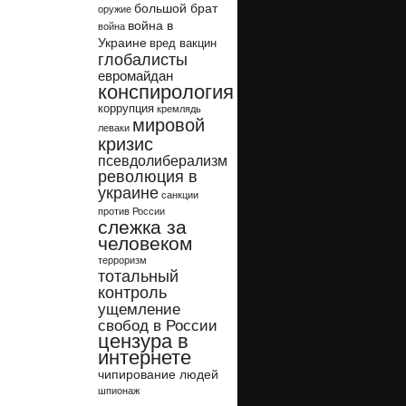
большой брат
оружие
война в
война
Украине
вред вакцин
глобалисты
евромайдан
конспирология
коррупция
кремлядь
мировой
леваки
кризис
псевдолиберализм
революция в
украине
санкции
против России
слежка за
человеком
терроризм
тотальный
контроль
ущемление
свобод в России
цензура в
интернете
чипирование людей
шпионаж