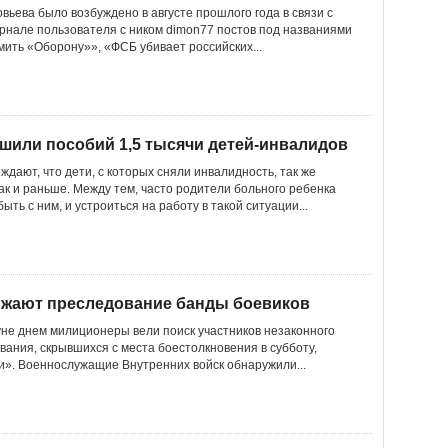
ьева было возбуждено в августе прошлого года в связи с
рнале пользователя с ником dimon77 постов под названиями
мить «Оборону»», «ФСБ убивает российских...
шили пособий 1,5 тысячи детей-инвалидов
ждают, что дети, с которых сняли инвалидность, так же
ак и раньше. Между тем, часто родители больного ребенка
ть с ним, и устроиться на работу в такой ситуации...
жают преследование банды боевиков
уне днем милиционеры вели поиск участников незаконного
ания, скрывшихся с места боестолкновения в субботу,
». Военнослужащие Внутренних войск обнаружили...