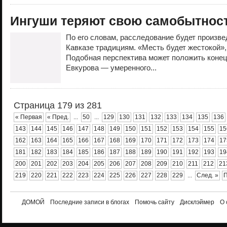
Ингуши теряют свою самобытнос
По его словам, расследование будет произве
Кавказе традициям. «Месть будет жестокой»
Подобная перспектива может положить конец
Евкурова — умеренного...
Страница 179 из 281
« Первая
« Пред.
...
50
...
129
130
131
132
133
134
135
136
143
144
145
146
147
148
149
150
151
152
153
154
155
15
162
163
164
165
166
167
168
169
170
171
172
173
174
17
181
182
183
184
185
186
187
188
189
190
191
192
193
19
200
201
202
203
204
205
206
207
208
209
210
211
212
21
219
220
221
222
223
224
225
226
227
228
229
...
След. »
П
ДОМОЙ
Последние записи в блогах
Помочь сайту
Дисклэймер
О 