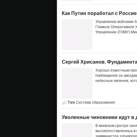
Как Путин поработал с Росси
Управление войсками б
Главное Оперативное 
Управление (ГОМУ) Мин
Сергей Хрисанов. Фундамента
Хорошо известным прим
Наблюдения за звездам
небесные явления, кот
Тэги
Система образования
Уволенные чиновники идут в
В киевском Центре заня
высокопоставленных в
замминистра здравоохр