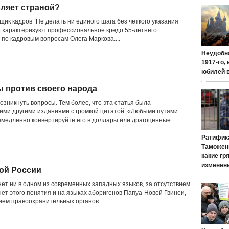
вляет страной?
ик кадров “Не делать ни единого шага без четкого указания
е характеризуют профессиональное кредо 55-летнего
по кадровым вопросам Олега Маркова....
Неудобн
1917-го,
юбилей 
 против своего народа
возникнуть вопросы. Тем более, что эта статья была
ими другими изданиями с громкой цитатой: «Любыми путями
емедленно конвертируйте его в доллары или драгоценные...
Ратифик
Таможенн
какие гр
изменен
ой России
нет ни в одном из современных западных языков, за отсутствием
нет этого понятия и на языках аборигенов Папуа-Новой Гвинеи,
вием правоохранительных органов....