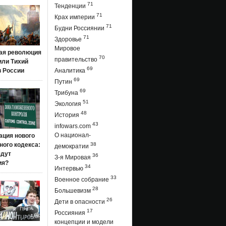
71
Тенденции
71
Крах империи
71
Будни Россиянии
71
Здоровье
Мировое
ая революция
70
правительство
 или Тихий
69
в России
Аналитика
69
Путин
69
Трибуна
51
Экология
48
История
43
infowars.com
О национал-
ация нового
ого кодекса:
38
демократии
ядут
36
З-я Мировая
ия?
34
Интервью
33
Военное собрание
28
Большевизм
26
Дети в опасности
17
Россияния
концепции и модели