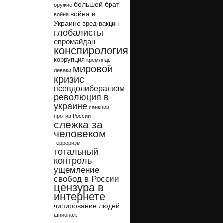
большой брат
оружие
война в
война
Украине
вред вакцин
глобалисты
евромайдан
конспирология
коррупция
кремлядь
мировой
леваки
кризис
псевдолиберализм
революция в
украине
санкции
против России
слежка за
человеком
терроризм
тотальный
контроль
ущемление
свобод в России
цензура в
интернете
чипирование людей
шпионаж