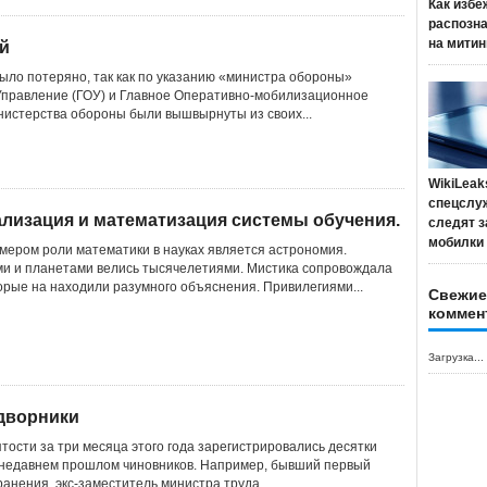
Как избе
распозн
на митин
ей
ыло потеряно, так как по указанию «министра обороны»
Управление (ГОУ) и Главное Оперативно-мобилизационное
истерства обороны были вышвырнуты из своих...
WikiLeak
спецслу
лизация и математизация системы обучения.
следят з
мобилки
ером роли математики в науках является астрономия.
и и планетами велись тысячелетиями. Мистика сопровождала
орые на находили разумного объяснения. Привилегиями...
Свежие
коммен
Загрузка...
 дворники
тости за три месяца этого года зарегистрировались десятки
 недавнем прошлом чиновников. Например, бывший первый
анения, экс-заместитель министра труда,...