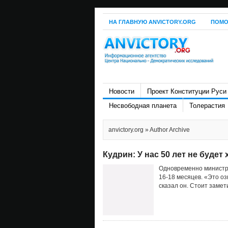
НА ГЛАВНУЮ ANVICTORY.ORG
ПОМО
Новости
Проект Конституции Руси
Несвободная планета
Толерастия
anvictory.org
» Author Archive
Кудрин: У нас 50 лет не буде
Одновременно министр 
16-18 месяцев. «Это оз
сказал он. Стоит замет