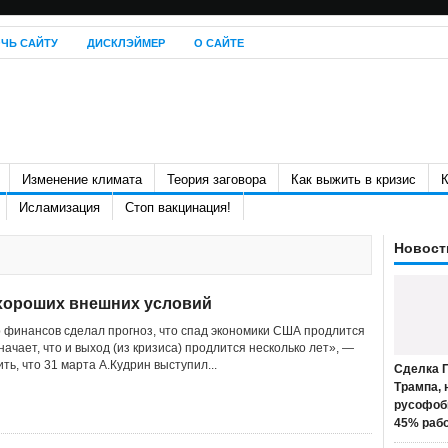
ЧЬ САЙТУ
ДИСКЛЭЙМЕР
О САЙТЕ
Изменение климата
Теория заговора
Как выжить в кризис
К
Исламизация
Стоп вакцинация!
Новост
т хороших внешних условий
финансов сделал прогноз, что спад экономики США продлится
начает, что и выход (из кризиса) продлится несколько лет», —
ить, что 31 марта А.Кудрин выступил...
Сделка П
Трампа, 
русофоб
45% раб