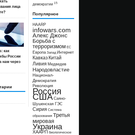
жать
15
демократии
авания лица
ге?
Популярное
HAARP
infowars.com
Алекс Джонс
Борьба с
терроризмом
ЕС
s: как
Европа
Интернет
Запад
жбы России
Кавказ
Китай
а нам через
Ливия
Медведев
Народовластие
Национал-
Демократия
Революция
тарии
Россия
США
Саяно-
Шушенская ГЭС
Сирия
Система
Третья
образования
мировая
Украина
ХААРП
биологическое