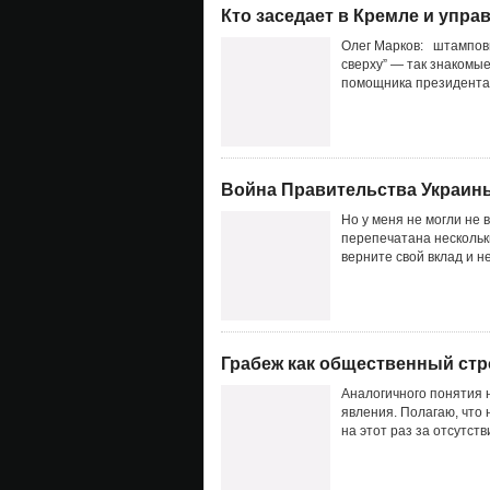
Кто заседает в Кремле и упра
Олег Марков: штамповщ
сверху” — так знакомы
помощника президента 
Война Правительства Украины
Но у меня не могли не 
перепечатана нескольк
верните свой вклад и н
Грабеж как общественный стр
Аналогичного понятия 
явления. Полагаю, что 
на этот раз за отсутст