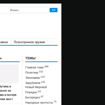
авказ
Психотронное оружие
и
ТЕМЫ
388
Главная тема
232
Политика
143
Экономика
142
Зарубежом
утина и
Новый Мировой
налог на
111
Порядок
ию и потеря
87
Беспредел
очих мест
75
Народные протесты