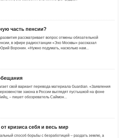
ную часть пенсии?
цразвития рассматривает вопрос отмены обязательной
енсии, в эфире радиостанции «Эхо Москвы» рассказал
Юрий Воронин. «Нужно подумать, насколько нам...
 обещания
гает свой вариант перевода материала Guardian. «Заявления
ерховенстве закона в России выглядят пустышкой на фоне
бийц, – пишет обозреватель Саймон...
от кризиса себя и весь мир
еальный способ борьбы с безработицей – раздать землю, а