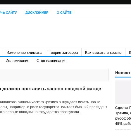
ЧЬ САЙТУ
ДИСКЛЭЙМЕР
О САЙТЕ
Изменение климата
Теория заговора
Как выжить в кризис
К
Исламизация
Стоп вакцинация!
Новост
о должно поставить заслон людской жажде
инансово-экономического кризиса вынуждает искать новые
росы, например, о роли государства, считает бывший президент
Сделка П
то первые нападки на государство прозвучали...
Трампа, 
русофоб
45% раб