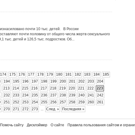
изнасиловано почти 10 тыс. детей. В России
ставляют почти половину от общего числа жертв сексуального
1 тыс. детей и 126,5 тыс. подростков. Об...
174
175
176
177
178
179
180
181
182
183
184
185
3
194
195
196
197
198
199
200
201
202
203
204
2
213
214
215
216
217
218
219
220
221
222
223
1
232
233
234
235
236
237
238
239
240
241
242
0
251
252
253
254
255
256
257
258
259
260
261
9
270
271
272
273
...
След. »
Последняя »
Помочь сайту
Дисклэймер
О сайте
Правила пользования сайтом и ограни