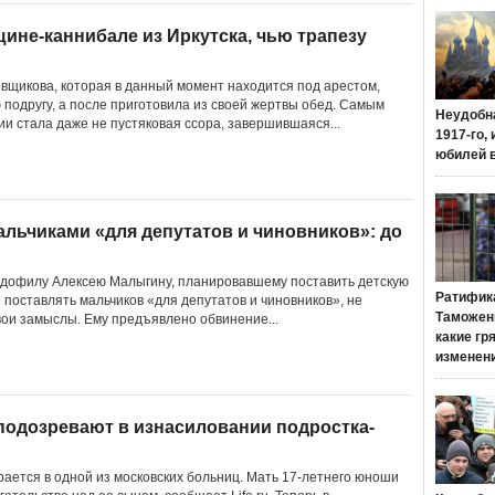
ине-каннибале из Иркутска, чью трапезу
вщикова, которая в данный момент находится под арестом,
 подругу, а после приготовила из своей жертвы обед. Самым
Неудобн
ии стала даже не пустяковая ссора, завершившаяся...
1917-го,
юбилей 
альчиками «для депутатов и чиновников»: до
едофилу Алексею Малыгину, планировавшему поставить детскую
Ратифик
 поставлять мальчиков «для депутатов и чиновников», не
Таможенн
вои замыслы. Ему предъявлено обвинение...
какие гр
изменен
подозревают в изнасиловании подростка-
рается в одной из московских больниц. Мать 17-летнего юноши