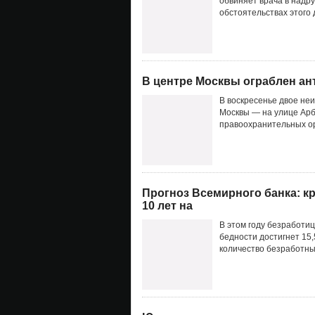
обвиняет врача в надру
обстоятельствах этого 
В центре Москвы ограблен а
В воскресенье двое не
Москвы — на улице Арб
правоохранительных ор
Прогноз Всемирного банка: кр
10 лет на
В этом году безработиц
бедности достигнет 15,
количество безработных