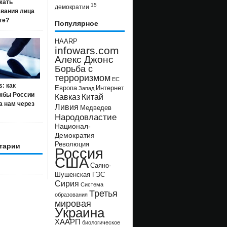
жать
15
демократии
авания лица
ге?
Популярное
HAARP
infowars.com
Алекс Джонс
Борьба с
терроризмом
ЕС
s: как
Европа
Интернет
Запад
жбы России
Кавказ
Китай
а нам через
Ливия
Медведев
Народовластие
Национал-
Демократия
Революция
тарии
Россия
США
Саяно-
Шушенская ГЭС
Сирия
Система
Третья
образования
мировая
Украина
ХААРП
биологическое