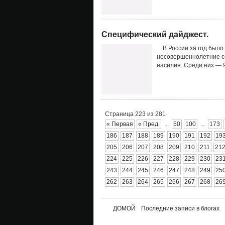
Специфический дайджест.
В России за год было 
несовершеннолетние со
насилия. Среди них — 9,
Страница 223 из 281
« Первая
« Пред.
...
50
100
...
173
186
187
188
189
190
191
192
19
205
206
207
208
209
210
211
21
224
225
226
227
228
229
230
23
243
244
245
246
247
248
249
25
262
263
264
265
266
267
268
26
ДОМОЙ
Последние записи в блогах