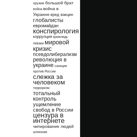
большой брат
оружие
война в
война
Украине
вред вакцин
глобалисты
евромайдан
конспирология
коррупция
кремлядь
мировой
леваки
кризис
псевдолиберализм
революция в
украине
санкции
против России
слежка за
человеком
терроризм
тотальный
контроль
ущемление
свобод в России
цензура в
интернете
чипирование людей
шпионаж