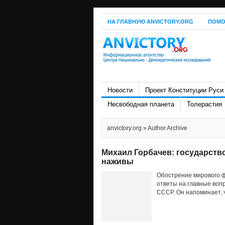
НА ГЛАВНУЮ ANVICTORY.ORG
ПОМО
Новости
Проект Конституции Руси
Несвободная планета
Толерастия
anvictory.org
» Author Archive
Михаил Горбачев: государств
наживы
Обострение мирового ф
ответы на главные воп
СССР. Он напоминает, ч