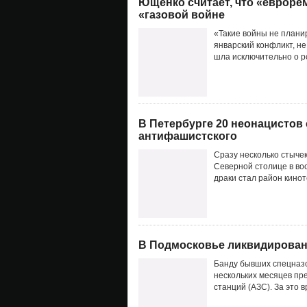
Ющенко считает, что «евроре
«газовой войне
«Такие войны не плани
январский конфликт, не
шла исключительно о р
В Петербурге 20 неонацистов 
антифашистского
Сразу несколько стыч
Северной столице в во
драки стал район кинот
В Подмосковье ликвидирована
Банду бывших спецназо
нескольких месяцев пр
станций (АЗС). За это в