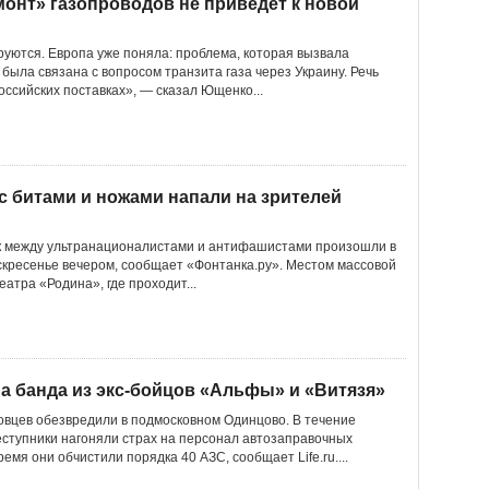
монт» газопроводов не приведет к новой
руются. Европа уже поняла: проблема, которая вызвала
 была связана с вопросом транзита газа через Украину. Речь
оссийских поставках», — сказал Ющенко...
с битами и ножами напали на зрителей
ек между ультранационалистами и антифашистами произошли в
скресенье вечером, сообщает «Фонтанка.ру». Местом массовой
еатра «Родина», где проходит...
 банда из экс-бойцов «Альфы» и «Витязя»
вцев обезвредили в подмосковном Одинцово. В течение
еступники нагоняли страх на персонал автозаправочных
ремя они обчистили порядка 40 АЗС, сообщает Life.ru....