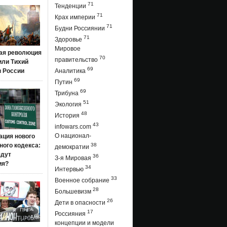
71
Тенденции
71
Крах империи
71
Будни Россиянии
71
Здоровье
Мировое
ая революция
70
правительство
 или Тихий
69
в России
Аналитика
69
Путин
69
Трибуна
51
Экология
48
История
43
infowars.com
О национал-
ация нового
ого кодекса:
38
демократии
ядут
36
З-я Мировая
ия?
34
Интервью
33
Военное собрание
28
Большевизм
26
Дети в опасности
17
Россияния
концепции и модели