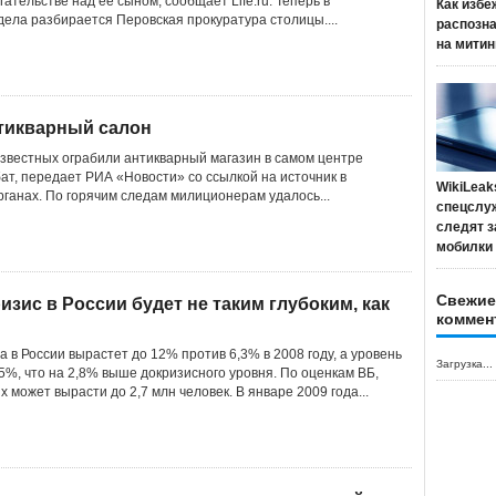
гательстве над ее сыном, сообщает Life.ru. Теперь в
Как избе
дела разбирается Перовская прокуратура столицы....
распозн
на митин
нтикварный салон
известных ограбили антикварный магазин в самом центре
ат, передает РИА «Новости» со ссылкой на источник в
WikiLeak
ганах. По горячим следам милиционерам удалось...
спецслу
следят з
мобилки
Свежие
изис в России будет не таким глубоким, как
коммен
а в России вырастет до 12% против 6,3% в 2008 году, а уровень
Загрузка...
5%, что на 2,8% выше докризисного уровня. По оценкам ВБ,
 может вырасти до 2,7 млн человек. В январе 2009 года...