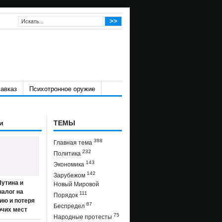
авказ
Психотронное оружие
и
ТЕМЫ
388
Главная тема
232
Политика
143
Экономика
142
Зарубежом
утина и
Новый Мировой
налог на
111
Порядок
ию и потеря
87
Беспредел
очих мест
75
Народные протесты