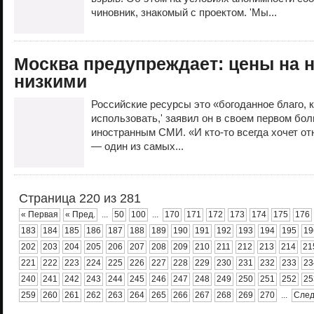
чиновник, знакомый с проектом. 'Мы...
Москва предупреждает: цены на 
низкими
Российские ресурсы это «богоданное благо, 
использовать,' заявил он в своем первом бо
иностранным СМИ. «И кто-то всегда хочет отн
— один из самых...
Страница 220 из 281
« Первая
« Пред.
...
50
100
...
170
171
172
173
174
175
176
183
184
185
186
187
188
189
190
191
192
193
194
195
19
202
203
204
205
206
207
208
209
210
211
212
213
214
21
221
222
223
224
225
226
227
228
229
230
231
232
233
23
240
241
242
243
244
245
246
247
248
249
250
251
252
25
259
260
261
262
263
264
265
266
267
268
269
270
...
След