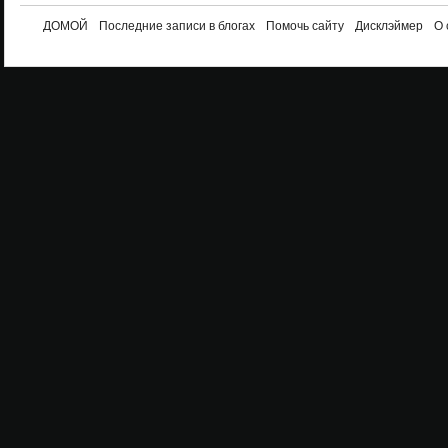
ДОМОЙ
Последние записи в блогах
Помочь сайту
Дисклэймер
О 