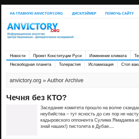
НА ГЛАВНУЮ ANVICTORY.ORG
ДИСКЛЭЙМЕР
ПОМОЧЬ САЙТУ
Новости
Проект Конституции Руси
Изменение климата
Те
Несвободная планета
Толерастия
Исламизация
Стоп вак
anvictory.org
» Author Archive
Чечня без КТО?
Заседание комитета прошло на волне скандал
неубийства – тут ясность до сих пор не насту
кадыровского оппонента Сулима Ямадаева из
знай наших!) пистолета в Дубае....