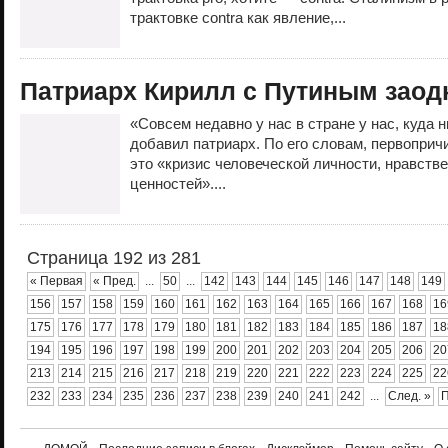
трактовке contra как явление,...
Патриарх Кирилл с Путиным заод
«Совсем недавно у нас в стране у нас, куда н
добавил патриарх. По его словам, первоприч
это «кризис человеческой личности, нравстве
ценностей»....
Страница 192 из 281
« Первая
« Пред.
...
50
...
142
143
144
145
146
147
148
149
156
157
158
159
160
161
162
163
164
165
166
167
168
16
175
176
177
178
179
180
181
182
183
184
185
186
187
18
194
195
196
197
198
199
200
201
202
203
204
205
206
20
213
214
215
216
217
218
219
220
221
222
223
224
225
22
232
233
234
235
236
237
238
239
240
241
242
...
След. »
П