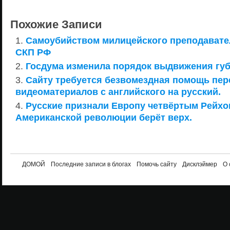
Похожие Записи
Самоубийством милицейского преподавате
СКП РФ
Госдума изменила порядок выдвижения гу
Сайту требуется безвомездная помощь пе
видеоматериалов с английского на русский.
Русские признали Европу четвёртым Рейхом
Американской революции берёт верх.
ДОМОЙ
Последние записи в блогах
Помочь сайту
Дисклэймер
О 