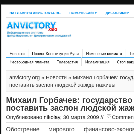
НА ГЛАВНУЮ ANVICTORY.ORG
ПОМОЧЬ САЙТУ
ДИСКЛЭЙМЕР
Новости
Проект Конституции Руси
Изменение климата
Те
Несвободная планета
Толерастия
Исламизация
Стоп вак
anvictory.org
»
Новости
» Михаил Горбачев: госу
поставить заслон людской жажде наживы
Михаил Горбачев: государство
поставить заслон людской жа
Опубликовано
nikolay
, 30 марта 2009 //
Comments 
Обострение мирового финансово-эконом