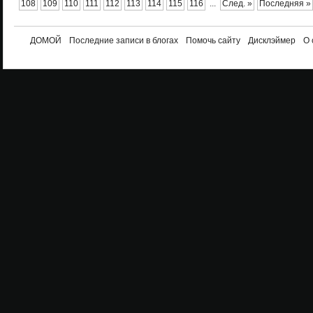
108
109
110
111
112
113
114
115
116
...
След. »
Последняя »
ДОМОЙ
Последние записи в блогах
Помочь сайту
Дисклэймер
О 