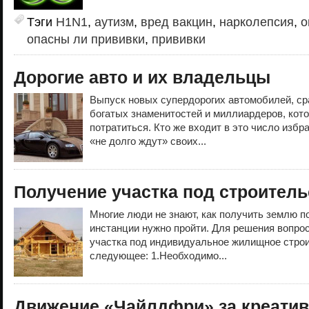
Тэги
H1N1
,
аутизм
,
вред вакцин
,
нарколепсия
,
о
опасны ли прививки
,
прививки
Дорогие авто и их владельцы
Выпуск новых супердорогих автомобилей, ср
богатых знаменитостей и миллиардеров, кото
потратиться. Кто же входит в это число изб
«не долго ждут» своих...
Получение участка под строитель
Многие люди не знают, как получить землю п
инстанции нужно пройти. Для решения вопрос
участка под индивидуальное жилищное строи
следующее: 1.Необходимо...
Движение «Чайлдфри» за креати