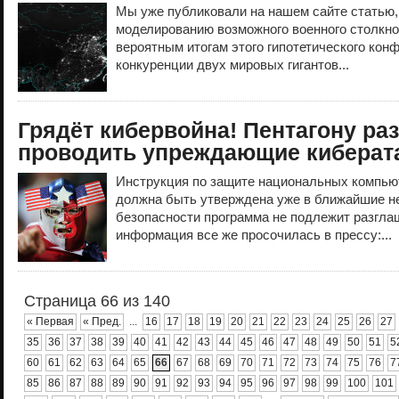
Мы уже публиковали на нашем сайте статью
моделированию возможного военного столкно
вероятным итогам этого гипотетического конф
конкуренции двух мировых гигантов...
Грядёт кибервойна! Пентагону ра
проводить упреждающие киберат
Инструкция по защите национальных компь
должна быть утверждена уже в ближайшие не
безопасности программа не подлежит разгла
информация все же просочилась в прессу:...
Страница 66 из 140
« Первая
« Пред.
...
16
17
18
19
20
21
22
23
24
25
26
27
35
36
37
38
39
40
41
42
43
44
45
46
47
48
49
50
51
5
60
61
62
63
64
65
66
67
68
69
70
71
72
73
74
75
76
7
85
86
87
88
89
90
91
92
93
94
95
96
97
98
99
100
101