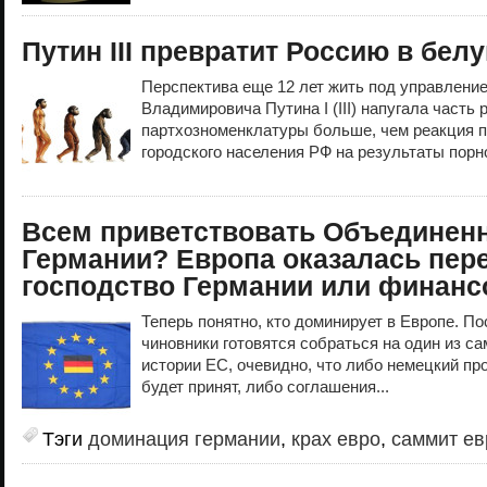
Путин III превратит Россию в бе
Перспектива еще 12 лет жить под управлени
Владимировича Путина I (III) напугала часть 
партхозноменклатуры больше, чем реакция п
городского населения РФ на результаты порн
Всем приветствовать Объединен
Германии? Европа оказалась пер
господство Германии или финанс
Теперь понятно, кто доминирует в Европе. П
чиновники готовятся собраться на один из с
истории ЕС, очевидно, что либо немецкий пр
будет принят, либо соглашения...
Тэги
доминация германии
,
крах евро
,
саммит е