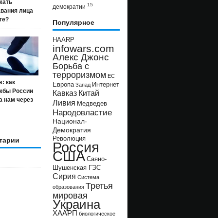
жать
15
демократии
авания лица
ге?
Популярное
HAARP
infowars.com
Алекс Джонс
Борьба с
терроризмом
ЕС
s: как
Европа
Интернет
Запад
жбы России
Кавказ
Китай
а нам через
Ливия
Медведев
Народовластие
Национал-
Демократия
Революция
тарии
Россия
США
Саяно-
Шушенская ГЭС
Сирия
Система
Третья
образования
мировая
Украина
ХААРП
биологическое