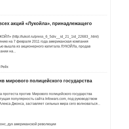
 всех акций «Лукойла», принадлежащего
ЙЛ» (http://lukoil.ru/press_6_5div__id_21_1id_22683_.html)
оянию на 7 февраля 2011 года американская компания
тью вышла из акционерного капитала ЛУКОЙЛа, продав
ании на...
 Рейх
отив мирового полицейского государства
на протеста против Мирового полицейского государства
тущая популярность сайта Infowars.com, под руководством
лекса Джонса, заставляет сильных мира сего волноваться...
жонс
,
дух американской революции