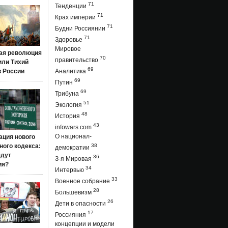
71
Тенденции
71
Крах империи
71
Будни Россиянии
71
Здоровье
Мировое
ая революция
70
правительство
 или Тихий
69
в России
Аналитика
69
Путин
69
Трибуна
51
Экология
48
История
43
infowars.com
О национал-
ация нового
ого кодекса:
38
демократии
ядут
36
З-я Мировая
ия?
34
Интервью
33
Военное собрание
28
Большевизм
26
Дети в опасности
17
Россияния
концепции и модели