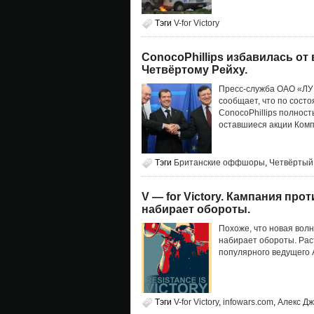
Тэги
V-for Victory
ConocoPhillips избавилась от
Четвёртому Рейху.
Пресс-служба ОАО «ЛУКО
сообщает, что по сост
ConocoPhillips полнос
оставшиеся акции Комп
Тэги
Британские оффшоры
,
Четвёртый
V — for Victory. Кампания пр
набирает обороты.
Похоже, что новая вол
набирает обороты. Рас
популярного ведущего А
Тэги
V-for Victory
,
infowars.com
,
Алекс Д