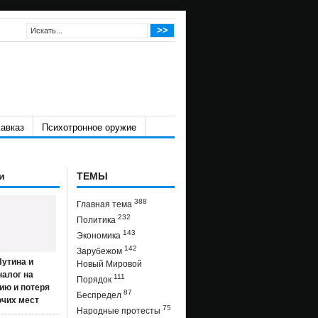
авказ
Психотронное оружие
и
ТЕМЫ
388
Главная тема
232
Политика
143
Экономика
142
Зарубежом
утина и
Новый Мировой
налог на
111
Порядок
ию и потеря
87
Беспредел
очих мест
75
Народные протесты