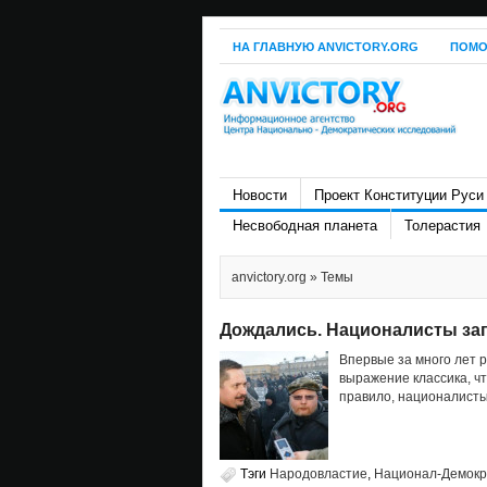
НА ГЛАВНУЮ ANVICTORY.ORG
ПОМО
Новости
Проект Конституции Руси
Несвободная планета
Толерастия
anvictory.org
» Темы
Дождались. Националисты заг
Впервые за много лет 
выражение классика, ч
правило, националисты 
Тэги
Народовластие
,
Национал-Демокр