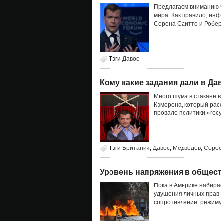
Предлагаем вниманию ч
мира. Как правило, ин
Серена Саитто и Роберт
Тэги
Давос
Кому какие задания дали в Да
Много шума в стакане 
Кэмерона, который рас
провале политики «госу
Тэги
Британия
,
Давос
,
Медведев
,
Соро
Уровень напряжения в общест
Пока в Америке набирае
удушения личных прав 
сопротивление режиму 