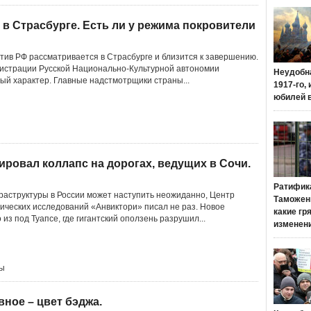
в Страсбурге. Есть ли у режима покровители
тив РФ рассматривается в Страсбурге и близится к завершению.
истрации Русской Национально-Культурной автономии
Неудобн
вый характер. Главные надстмотрщики страны...
1917-го,
юбилей 
ировал коллапс на дорогах, ведущих в Сочи.
Ратифик
фраструктуры в России может наступить неожиданно, Центр
Таможенн
ческих исследований «Анвиктори» писал не раз. Новое
какие гр
з под Туапсе, где гигантский оползень разрушил...
изменен
ры
вное – цвет бэджа.