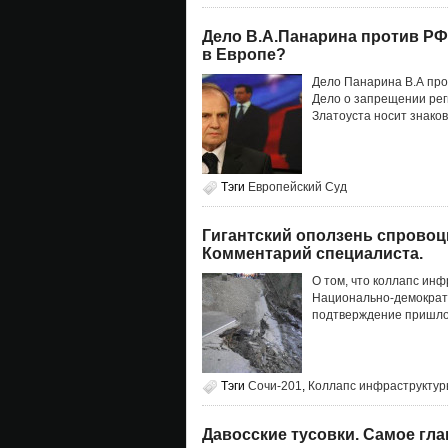
Дело В.А.Панарина против РФ 
в Европе?
Дело Панарина В.А про
Дело о запрещении рег
Златоуста носит знако
Тэги
Европейский Суд
Гигантский оползень спровоц
Комментарий специалиста.
О том, что коллапс ин
Национально-демократи
подтверждение пришло и
Тэги
Сочи-201
,
Коллапс инфраструкту
Давосские тусовки. Самое гла