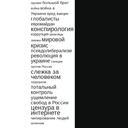
большой брат
оружие
война в
война
Украине
вред вакцин
глобалисты
евромайдан
конспирология
коррупция
кремлядь
мировой
леваки
кризис
псевдолиберализм
революция в
украине
санкции
против России
слежка за
человеком
терроризм
тотальный
контроль
ущемление
свобод в России
цензура в
интернете
чипирование людей
шпионаж