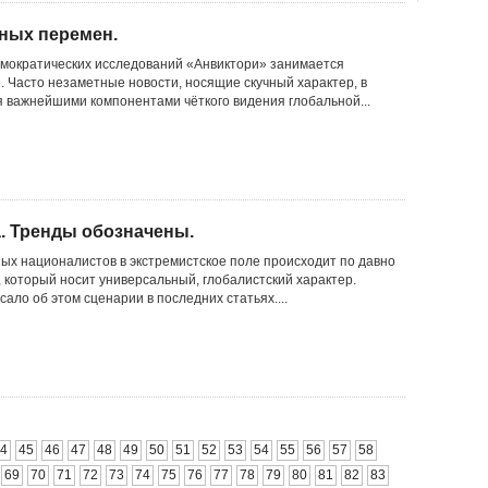
ных перемен.
мократических исследований «Анвиктори» занимается
. Часто незаметные новости, носящие скучный характер, в
я важнейшими компонентами чёткого видения глобальной...
. Тренды обозначены.
х националистов в экстремистское поле происходит по давно
 который носит универсальный, глобалистский характер.
ало об этом сценарии в последних статьях....
4
45
46
47
48
49
50
51
52
53
54
55
56
57
58
69
70
71
72
73
74
75
76
77
78
79
80
81
82
83