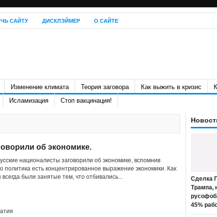
ЧЬ САЙТУ
ДИСКЛЭЙМЕР
О САЙТЕ
Изменение климата
Теория заговора
Как выжить в кризис
К
Исламизация
Стоп вакцинация!
Новост
оворили об экономике.
русские националисты заговорили об экономике, вспомнив
то политика есть концентрированное выражение экономики. Как
всегда были занятые тем, что отбивались...
Сделка П
Трампа, 
русофоб
45% раб
атия