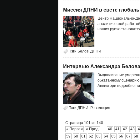
Миссия ДПНИ в свете глобаль
Центр Национально-Де
аналитической работой
наших руках становятс
Тэги
Белов
,
ДПНИ
Интервью Александра Белова
Выдавливание умеренны
обкатанному сценарию,
Анвиктори подробно пис
Тэги
ДПНИ
,
Революция
Страница 101 из 140
« Первая
« Пред.
...
40
41
42
43
4
59
60
61
62
63
64
65
66
67
68