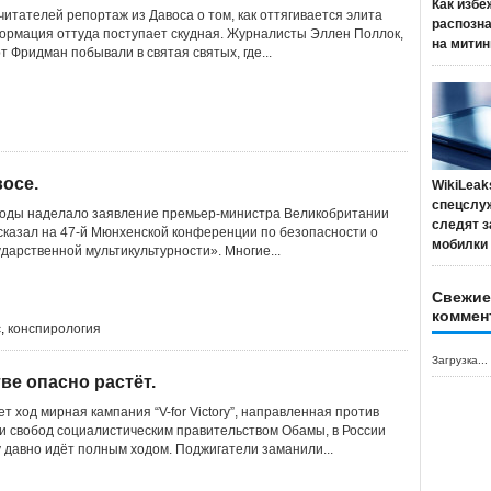
Как избе
итателей репортаж из Давоса о том, как оттягивается элита
распозн
формация оттуда поступает скудная. Журналисты Эллен Поллок,
на митин
 Фридман побывали в святая святых, где...
восе.
WikiLeak
спецслу
воды наделало заявление премьер-министра Великобритании
следят з
сказал на 47-й Мюнхенской конференции по безопасности о
мобилки
дарственной мультикультурности». Многие...
Свежие
коммен
с
,
конспирология
Загрузка...
ве опасно растёт.
т ход мирная кампания “V-for Victory”, направленная против
и свобод социалистическим правительством Обамы, в России
давно идёт полным ходом. Поджигатели заманили...