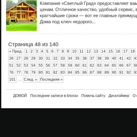
Компания «Светлый Град» предоставляет вам
ценам. Отличное качество, удобный сервис, 
кратчайшие сроки — вот ее главные преим
Дома под ключ недорого...
Страница 48 из 140
« Пред.
1
2
3
4
5
6
7
8
9
10
11
12
13
14
15
16
17
18
26
27
28
29
30
31
32
33
34
35
36
37
38
39
40
41
42
4
51
52
53
54
55
56
57
58
59
60
61
62
63
64
65
66
67
6
76
77
78
79
80
81
82
83
84
85
86
87
88
89
90
91
92
9
101
...
След. »
Последняя »
ДОМОЙ
Последние записи в блогах
Помочь сайту
Дисклэймер
О 