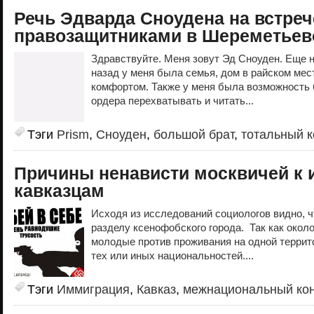
Речь Эдварда Сноудена на встреч
правозащитниками в Шереметьев
Здравствуйте. Меня зовут Эд Сноуден. Еще 
назад у меня была семья, дом в райском мес
комфортом. Также у меня была возможность 
ордера перехватывать и читать...
Тэги
Prism
,
Сноуден
,
большой брат
,
тотальный к
Причины ненависти москвичей к 
кавказцам
Исходя из исследований социологов видно, ч
разделу ксенофобского города. Так как окол
молодые против проживания на одной террит
тех или иных национальностей....
Тэги
Иммиграция
,
Кавказ
,
межнациональный ко