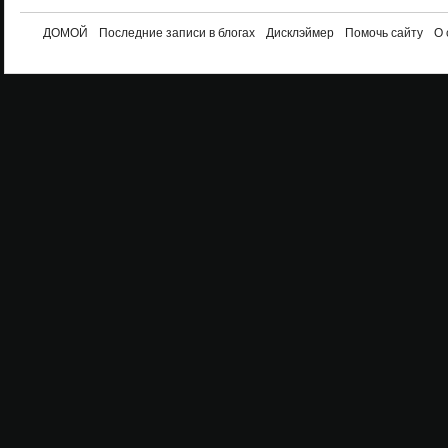
ДОМОЙ
Последние записи в блогах
Дисклэймер
Помочь сайту
О 