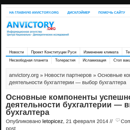
НА ГЛАВНУЮ ANVICTORY.ORG
ДИСКЛЭЙМЕР
ПОМОЧЬ САЙТУ
Новости
Проект Конституции Руси
Изменение климата
Те
Несвободная планета
Толерастия
Исламизация
Стоп вак
anvictory.org
»
Новости партнеров
» Основные ко
деятельности бухгалтерии — выбор бухгалтера
Основные компоненты успешн
деятельности бухгалтерии — 
бухгалтера
Опубликовано
letopicez
, 21 февраля 2014 //
Com
post