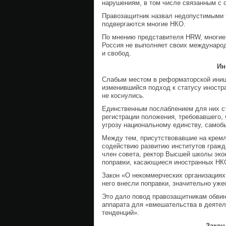
нарушениям, в том числе связанным с
Правозащитник назвал недопустимыми ч
подвергаются многие НКО.
По мнению представителя HRW, многие 
Россия не выполняет своих международ
и свобод.
Ин
Слабым местом в реформаторской иниц
изменившийся подход к статусу иност
не коснулись.
Единственным послаблением для них ст
регистрации положения, требовавшего,
угрозу национальному единству, самоб
Между тем, присутствовавшие на кремл
содействию развитию институтов граж
член совета, ректор Высшей школы эко
поправки, касающиеся иностранных НК
Закон «О некоммерческих организациях»
него внесли поправки, значительно уже
Это дало повод правозащитникам обвин
аппарата для «вмешательства в деяте
тенденций».
Закон