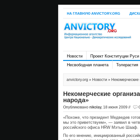
НА ГЛАВНУЮ ANVICTORY.ORG
ДИСК
Новости
Проект Конституции Руси
Несвободная планета
Толерастия
anvictory.org
»
Новости
» Некомерческие 
Некомерческие организа
народа»
Опубликовано
nikolay
, 18 июня 2009 //
«Похоже, что президент Медведев гото
мы это приветствуем», — заявил в чет
российского офиса HRW Мэтью Шааф.
По его мнению, инициированный россий