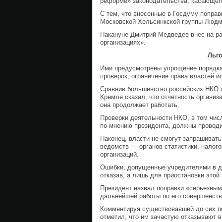
реформе» законодательства, касающег
С тем, что внесенные в Госдуму поправ
Московской Хельсинкской группы Людм
Накануне Дмитрий Медведев внес на ра
организациях».
Льг
Ими предусмотрены упрощение порядка 
проверок, ограничение права властей и
Сравнив большинство российских НКО 
Кремле сказал, что отчетность организ
она продолжает работать.
Проверки деятельности НКО, в том чис
по мнению президента, должны проводит
Наконец, власти не смогут запрашивать
ведомств — органов статистики, налог
организаций.
Ошибки, допущенные учредителями в д
отказав, а лишь для приостановки этой
Президент назвал поправки «серьезным
дальнейшей работы по его совершенст
Комментируя существовавший до сих п
отметил, что им зачастую отказывают 