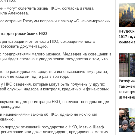
ося НКО.
ки «могут облегчить жизнь НКО», согласна и глава
ила Алексеева.
ссмотрение Госдумы поправки к закону «О некоммерческих
Неудобн
оты для российских НКО
1917-го,
регистрации и отчетности НКО, сокращение числа
юбилей 
стребовать документацию.
с предприятиями малого бизнеса, Медведев на совещании в
ации будет сведена к уведомлению государства о том, что
ле по расходованию средств и использованию имущества,
ься не каждый год, а раз в три года.
Ратифик
 у НКО сведения, которые могут быть получены у других
Таможенн
овой службы, надзора и контроля, кредитных и финансовых
какие гр
изменен
окументах для регистрации НКО, послужат поводом не для
 процедуры.
и изменениями» закона об НКО, однако не исключил
вованию.
ор порядок отношений государства с НКО, Мэтью Шааф
в регистрации или даже ликвидируют, придираясь к мелким