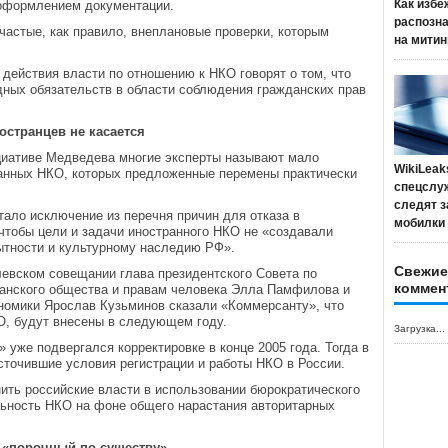
Как избе
 оформлением документации.
распозн
астые, как правило, внеплановые проверки, которым
на митин
действия власти по отношению к НКО говорят о том, что
ных обязательств в области соблюдения гражданских прав
остранцев не касается
иативе Медведева многие эксперты называют мало
WikiLeak
ранных НКО, которых предложенные перемены практически
спецслу
следят з
ало исключение из перечня причин для отказа в
мобилки
 чтобы цели и задачи иностранного НКО не «создавали
ытности и культурному наследию РФ».
Свежие
евском совещании глава президентского Совета по
коммен
данского общества и правам человека Элла Памфилова и
номики Ярослав Кузьминов сказали «Коммерсанту», что
О, будут внесены в следующем году.
Загрузка...
 уже подвергался корректировке в конце 2005 года. Тогда в
сточившие условия регистрации и работы НКО в России.
ить российские власти в использовании бюрократического
льность НКО на фоне общего нарастания авторитарных
 «порочный по существу»