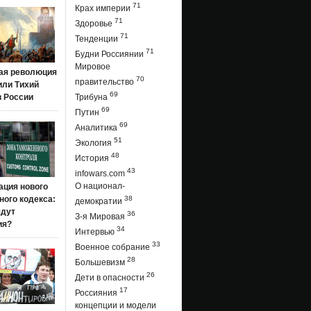
71
Крах империи
71
Здоровье
71
Тенденции
71
Будни Россиянии
Мировое
ая революция
70
правительство
 или Тихий
69
в России
Трибуна
69
Путин
69
Аналитика
51
Экология
48
История
43
infowars.com
О национал-
ация нового
ого кодекса:
38
демократии
ядут
36
З-я Мировая
ия?
34
Интервью
33
Военное собрание
28
Большевизм
26
Дети в опасности
17
Россияния
концепции и модели