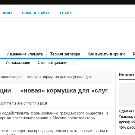
ЛЭЙМЕР
ПОМОЧЬ САЙТУ
О САЙТЕ
Изменение климата
Теория заговора
Как выжить в кризис
К
Исламизация
Стоп вакцинация!
Новост
организации — «новая» кормушка для «слуг народа»
ции — «новая» кормушка для «слуг
Comments are off for this post
Сделка П
в содействовать формированию гражданского общества, и
Трампа, 
верг на пресс-конференции в Москве представитель
русофоб
45% раб
ским президентом процесс «должен стать первым шагом в