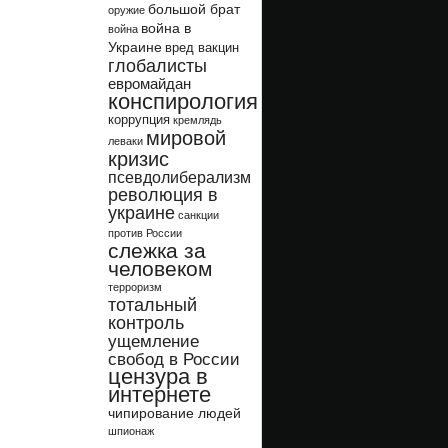
большой брат
оружие
война в
война
Украине
вред вакцин
глобалисты
евромайдан
конспирология
коррупция
кремлядь
мировой
леваки
кризис
псевдолиберализм
революция в
украине
санкции
против России
слежка за
человеком
терроризм
тотальный
контроль
ущемление
свобод в России
цензура в
интернете
чипирование людей
шпионаж