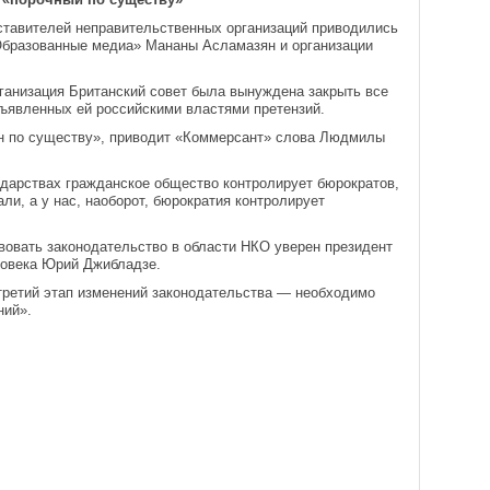
ставителей неправительственных организаций приводились
Образованные медиа» Мананы Асламазян и организации
рганизация Британский совет была вынуждена закрыть все
ъявленных ей российскими властями претензий.
н по существу», приводит «Коммерсант» слова Людмилы
ударствах гражданское общество контролирует бюрократов,
ли, а у нас, наоборот, бюрократия контролирует
овать законодательство в области НКО уверен президент
ловека Юрий Джибладзе.
 третий этап изменений законодательства — необходимо
ний».