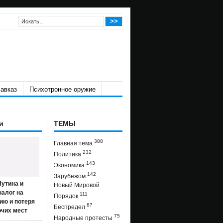
авказ
Психотронное оружие
и
ТЕМЫ
388
Главная тема
232
Политика
143
Экономика
142
Зарубежом
утина и
Новый Мировой
налог на
111
Порядок
ию и потеря
87
Беспредел
очих мест
75
Народные протесты