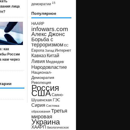
жать
15
демократии
авания лица
ге?
Популярное
HAARP
infowars.com
Алекс Джонс
Борьба с
терроризмом
ЕС
s: как
Европа
Интернет
Запад
жбы России
Кавказ
Китай
а нам через
Ливия
Медведев
Народовластие
Национал-
Демократия
Революция
тарии
Россия
США
Саяно-
Шушенская ГЭС
Сирия
Система
Третья
образования
мировая
Украина
ХААРП
биологическое