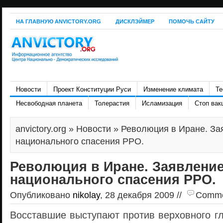
НА ГЛАВНУЮ ANVICTORY.ORG
ДИСКЛЭЙМЕР
ПОМОЧЬ САЙТУ
Новости
Проект Конституции Руси
Изменение климата
Те
Несвободная планета
Толерастия
Исламизация
Стоп вак
anvictory.org
»
Новости
» Революция в Иране. За
национального спасения РРО.
Революция в Иране. Заявление
национального спасения РРО.
Опубликовано
nikolay
, 28 декабря 2009 //
Commen
Восставшие выступают против верховного г