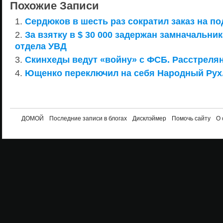
Похожие Записи
Сердюков в шесть раз сократил заказ на п
За взятку в $ 30 000 задержан замначальни
отдела УВД
Скинхеды ведут «войну» с ФСБ. Расстреля
Ющенко переключил на себя Народный Рух
ДОМОЙ
Последние записи в блогах
Дисклэймер
Помочь сайту
О 