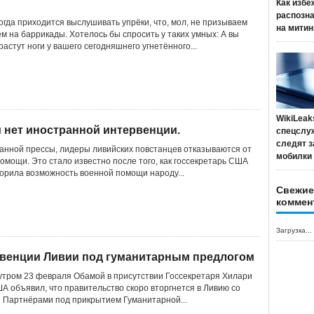
Как избе
распозн
огда приходится выслушивать упрёки, что, мол, не призываем
на митин
ём на баррикады. Хотелось бы спросить у таких умных: А вы
растут ноги у вашего сегодняшнего угнетённого...
WikiLeak
 нет иностранной интервенции.
спецслу
следят з
нной прессы, лидеры ливийских повстанцев отказываются от
мобилки
омощи. Это стало известно после того, как госсекретарь США
орила возможность военной помощи народу...
Свежие
коммен
Загрузка...
рвенции Ливии под гуманитарным предлогом
утром 23 февраля Обамой в присутствии Госсекретаря Хилари
А объявил, что правительство скоро вторгнется в Ливию со
 Партнёрами под прикрытием Гуманитарной...