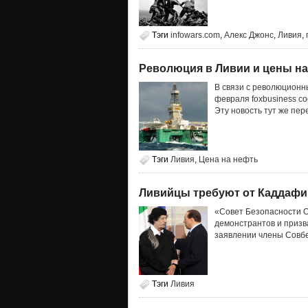
Тэги
infowars.com
,
Алекс Джонс
,
Ливия
,
Революция в Ливии и цены на
В связи с революционн
февраля foxbusiness со
Эту новость тут же пер
Тэги
Ливия
,
Цена на нефть
Ливийцы требуют от Каддафи 
«Совет Безопасности О
демонстрантов и призва
заявлении члены Совбе
Тэги
Ливия