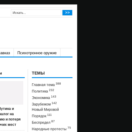
авказ
Психотронное оружие
и
ТЕМЫ
388
Главная тема
232
Политика
143
Экономика
142
Зарубежом
утина и
Новый Мировой
налог на
111
Порядок
ию и потеря
87
Беспредел
очих мест
75
Народные протесты