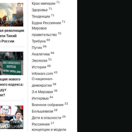
71
Крах империи
71
Здоровье
71
Тенденции
71
Будни Россиянии
Мировое
ая революция
70
правительство
 или Тихий
69
в России
Трибуна
69
Путин
69
Аналитика
51
Экология
48
История
43
infowars.com
О национал-
ация нового
ого кодекса:
38
демократии
ядут
36
З-я Мировая
ия?
34
Интервью
33
Военное собрание
28
Большевизм
26
Дети в опасности
17
Россияния
концепции и модели