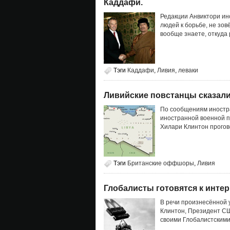
Каддафи.
Редакции Анвиктори ин
людей к борьбе, не зов
вообще знаете, откуда 
Тэги
Каддафи
,
Ливия
,
леваки
Ливийские повстанцы сказали
По сообщениям иностра
иностранной военной п
Хилари Клинтон прогов
Тэги
Британские оффшоры
,
Ливия
Глобалисты готовятся к инте
В речи произнесённой 
Клинтон, Президент СШ
своими Глобалистскими