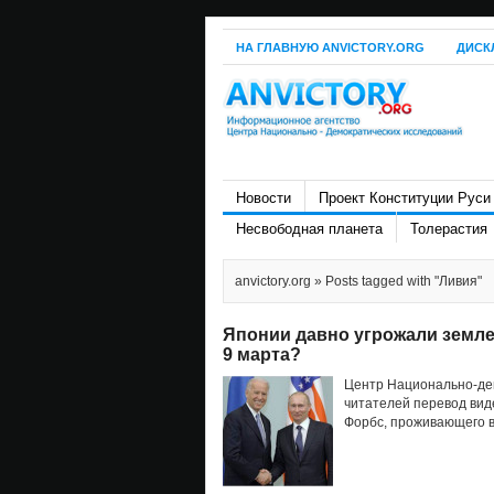
НА ГЛАВНУЮ ANVICTORY.ORG
ДИСК
Новости
Проект Конституции Руси
Несвободная планета
Толерастия
anvictory.org
» Posts tagged with "Ливия"
Японии давно угрожали земле
9 марта?
Центр Национально-де
читателей перевод вид
Форбс, проживающего в