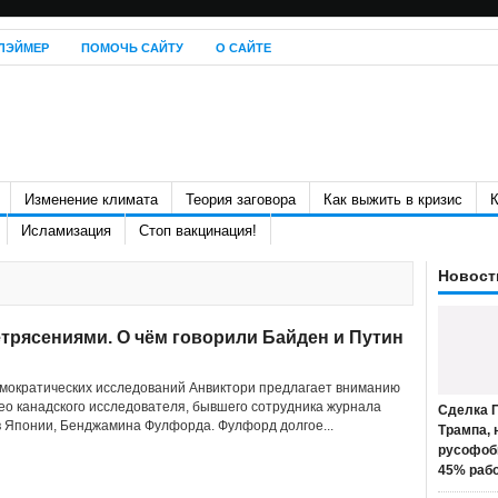
ЛЭЙМЕР
ПОМОЧЬ САЙТУ
О САЙТЕ
Изменение климата
Теория заговора
Как выжить в кризис
К
Исламизация
Стоп вакцинация!
Новост
трясениями. О чём говорили Байден и Путин
мократических исследований Анвиктори предлагает вниманию
ео канадского исследователя, бывшего сотрудника журнала
Сделка П
 Японии, Бенджамина Фулфорда. Фулфорд долгое...
Трампа, 
русофоб
45% раб