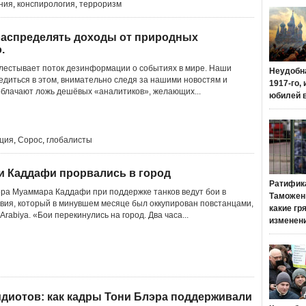
ния
,
конспирология
,
терроризм
распределять доходы от природных
.
лестывает поток дезинформации о событиях в мире. Наши
Неудобн
едиться в этом, внимательно следя за нашими новостям и
1917-го,
облачают ложь дешёвых «аналитиков», желающих...
юбилей 
ция
,
Сорос
,
глобалисты
и Каддафи прорвались в город
Ратифик
ера Муаммара Каддафи при поддержке танков ведут бои в
Таможенн
авия, который в минувшем месяце был оккупирован повстанцами,
какие гр
Arabiya. «Бои перекинулись на город. Два часа...
изменен
диотов: как кадры Тони Блэра поддерживали