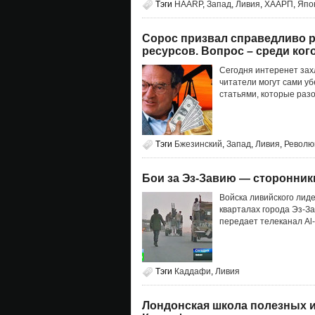
Тэги
HAARP
,
Запад
,
Ливия
,
ХААРП
,
Япо
Сорос призвал справедливо 
ресурсов. Вопрос – среди кого
Сегодня интеренет зах
читатели могут сами уб
статьями, которые раз
Тэги
Бжезинский
,
Запад
,
Ливия
,
Револю
Бои за Эз-Завию — сторонник
Войска ливийского лид
кварталах города Эз-З
передает телеканал Al-
Тэги
Каддафи
,
Ливия
Лондонская школа полезных и