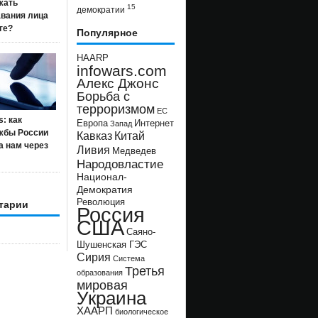
жать
15
демократии
авания лица
ге?
Популярное
HAARP
infowars.com
Алекс Джонс
Борьба с
терроризмом
ЕС
s: как
Европа
Интернет
Запад
жбы России
Кавказ
Китай
а нам через
Ливия
Медведев
Народовластие
Национал-
Демократия
Революция
тарии
Россия
США
Саяно-
Шушенская ГЭС
Сирия
Система
Третья
образования
мировая
Украина
ХААРП
биологическое