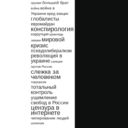
большой брат
оружие
война в
война
Украине
вред вакцин
глобалисты
евромайдан
конспирология
коррупция
кремлядь
мировой
леваки
кризис
псевдолиберализм
революция в
украине
санкции
против России
слежка за
человеком
терроризм
тотальный
контроль
ущемление
свобод в России
цензура в
интернете
чипирование людей
шпионаж