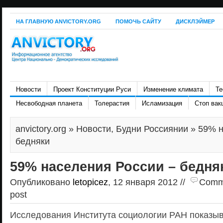
НА ГЛАВНУЮ ANVICTORY.ORG
ПОМОЧЬ САЙТУ
ДИСКЛЭЙМЕР
Новости
Проект Конституции Руси
Изменение климата
Те
Несвободная планета
Толерастия
Исламизация
Стоп вак
anvictory.org
»
Новости
,
Будни Россиянии
» 59% н
бедняки
59% населения России – бедня
Опубликовано
letopicez
, 12 января 2012 //
Comme
post
Исследования Института социологии РАН показыв