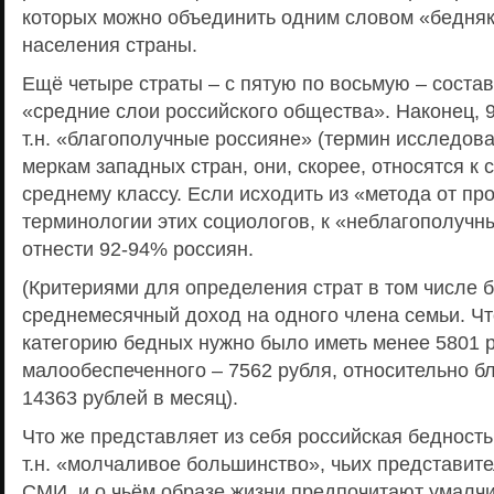
которых можно объединить одним словом «бедняк
населения страны.
Ещё четыре страты – с пятую по восьмую – состав
«средние слои российского общества». Наконец, 9-
т.н. «благополучные россияне» (термин исследова
меркам западных стран, они, скорее, относятся к
среднему классу. Если исходить из «метода от про
терминологии этих социологов, к «неблагополуч
отнести 92-94% россиян.
(Критериями для определения страт в том числе 
среднемесячный доход на одного члена семьи. Чт
категорию бедных нужно было иметь менее 5801 р
малообеспеченного – 7562 рубля, относительно бл
14363 рублей в месяц).
Что же представляет из себя российская бедность
т.н. «молчаливое большинство», чьих представите
СМИ, и о чьём образе жизни предпочитают умалчив