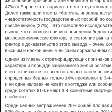
же основной причиной стали «невыплаты зарплат
47% (в Европе этот вариант ответа отсутствовал 
Далее также шли ответы «болезнь, инвалидность»
«недостаточность государственных пособий по с
обеспечению» (37%). Это позволило исследовате
вывод, что основная причина появления бедности
макроэкономические факторы и состояние рынка 
фактор в доказательство этого вывода – очень бо
высшим и неоконченным высшим образованием ср
Одним из главных стратифицирующих признаков с
характере и площади занимаемого жилья богатые
всего отличаются от всех остальных слоёв россия
опрошенных бедных только 14% проживают в 3-4-
и ни один человек не живёт в коттедже или особня
среди богатых 61% имеют 3-4-комнатные квартир
особняках.
Среди бедных метраж менее 25% общей площади
80% бедных, а более трети из них (т.е. около 20%