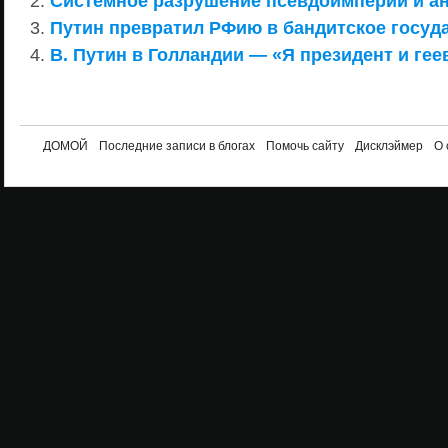
Системное разрушение псевдоимперии и ан
Путин превратил РФию в бандитское госуд
В. Путин в Голландии — «Я президент и геев
ДОМОЙ
Последние записи в блогах
Помочь сайту
Дисклэймер
О 