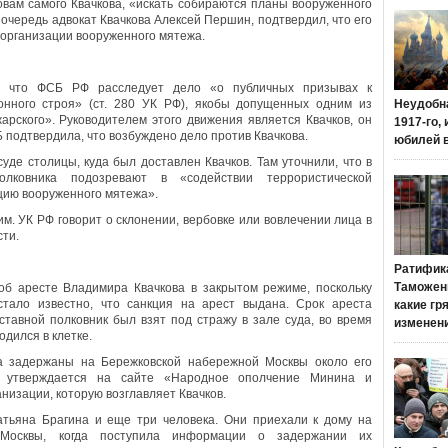
овам самого Квачкова, «искать собираются планы вооруженного
 очередь адвокат Квачкова Алексей Першин, подтвердил, что его
в организации вооруженного мятежа.
, что ФСБ РФ расследует дело «о публичных призывах к
онного строя» (ст. 280 УК РФ), якобы допущенных одним из
Неудобн
рского». Руководителем этого движения является Квачков, он
1917-го,
 подтвердила, что возбуждено дело против Квачкова.
юбилей 
де столицы, куда был доставлен Квачков. Там уточнили, что в
олковника подозревают в «содействии террористической
цию вооруженного мятежа».
рим. УК РФ говорит о склонении, вербовке или вовлечении лица в
ти.
Ратифик
Таможенн
об аресте Владимира Квачкова в закрытом режиме, поскольку
тало известно, что санкция на арест выдана. Срок ареста
какие гр
ставной полковник был взят под стражу в зале суда, во время
изменен
одился в клетке.
а задержаны на Бережковской набережной Москвы около его
е, утверждается на сайте «Народное ополчение Минина и
низации, которую возглавляет Квачков.
тьяна Брагина и еще три человека. Они приехали к дому на
Москвы, когда поступила информации о задержании их