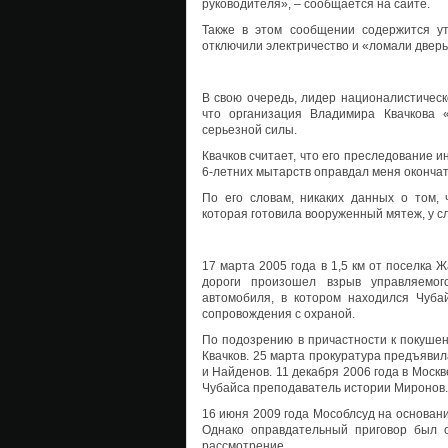
руководителя», – сообщается на сайте.
Также в этом сообщении содержится ут
отключили электричество и «ломали дверь
В свою очередь, лидер националистичес
что организация Владимира Квачкова 
серьезной силы.
Квачков считает, что его преследование 
6-летних мытарств оправдал меня окончат
По его словам, никаких данных о том, 
которая готовила вооруженный мятеж, у сл
17 марта 2005 года в 1,5 км от поселка 
дороги произошел взрыв управляемог
автомобиля, в котором находился Чуб
сопровождения с охраной.
По подозрению в причастности к покушен
Квачков. 25 марта прокуратура предъяви
и Найденов. 11 декабря 2006 года в Моск
Чубайса преподаватель истории Миронов.
16 июня 2009 года Мособлсуд на основан
Однако оправдательный приговор был 
рассмотрение.