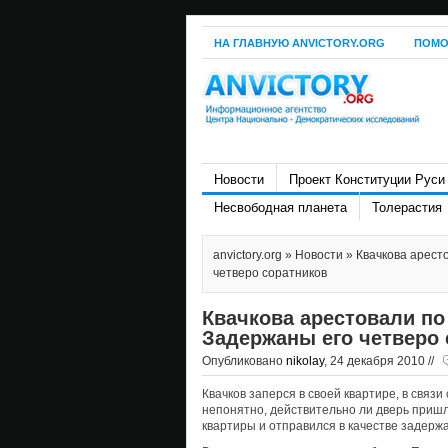
НА ГЛАВНУЮ ANVICTORY.ORG
ПОМО
Новости
Проект Конституции Руси
Несвободная планета
Толерастия
anvictory.org
»
Новости
» Квачкова арест
четверо соратников
Квачкова арестовали по
Задержаны его четверо 
Опубликовано
nikolay
, 24 декабря 2010 //
Квачков заперся в своей квартире, в связ
непонятно, действительно ли дверь приш
квартиры и отправился в качестве задерж