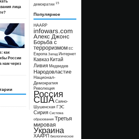
жать
15
демократии
авания лица
ге?
Популярное
HAARP
infowars.com
Алекс Джонс
Борьба с
терроризмом
ЕС
s: как
Европа
Интернет
Запад
жбы России
Кавказ
Китай
а нам через
Ливия
Медведев
Народовластие
Национал-
Демократия
Революция
тарии
Россия
США
Саяно-
Шушенская ГЭС
Сирия
Система
Третья
образования
мировая
Украина
ХААРП
биологическое