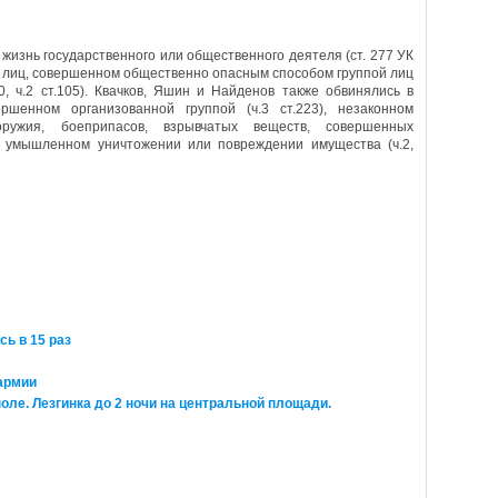
 жизнь государственного или общественного деятеля (ст. 277 УК
е лиц, совершенном общественно опасным способом группой лиц
0, ч.2 ст.105). Квачков, Яшин и Найденов также обвинялись в
ршенном организованной группой (ч.3 ст.223), незаконном
оружия, боеприпасов, взрывчатых веществ, совершенных
и в умышленном уничтожении или повреждении имущества (ч.2,
сь в 15 раз
армии
ле. Лезгинка до 2 ночи на центральной площади.