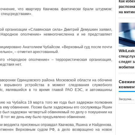
Как избе
распозн
очнение, что квартиру Квачкова фактически брали штурмом:
на митин
 спецсредствами».
кой организации «Славянская сила» Дмитрий Демушкин заявил,
«Народное ополчение» немногочисленна и не представляет
инициировано Анатолием Чубайсом. «Верховный суд после почти
WikiLeak
ельно», – отметил арестованный.
спецслу
что «Народное ополчение» – террористическая организация,
следят з
едствия нет.
мобилки
Жаворонки Одинцовского района Московской области на обочине
Свежие
о взрывного устройства в момент следования служебного
коммен
айс, являвшийся в то время главой РАО ЕЭС, и автомашины
Загрузка...
ию на Чубайса 19 марта того же года был задержан полковник
ла ему обвинение. Позже были задержаны его сослуживцы Яшин
ве был задержан четвертый обвиняемый по делу о покушении на
 В тот же день ему было предъявлено обвинение.
ии вердикта присяжных оправдал Квачкова, Яшина и Найденова.
отменен Верховным судом РФ, а дело возвращено на новое