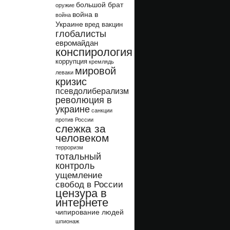
большой брат
оружие
война в
война
Украине
вред вакцин
глобалисты
евромайдан
конспирология
коррупция
кремлядь
мировой
леваки
кризис
псевдолиберализм
революция в
украине
санкции
против России
слежка за
человеком
терроризм
тотальный
контроль
ущемление
свобод в России
цензура в
интернете
чипирование людей
шпионаж