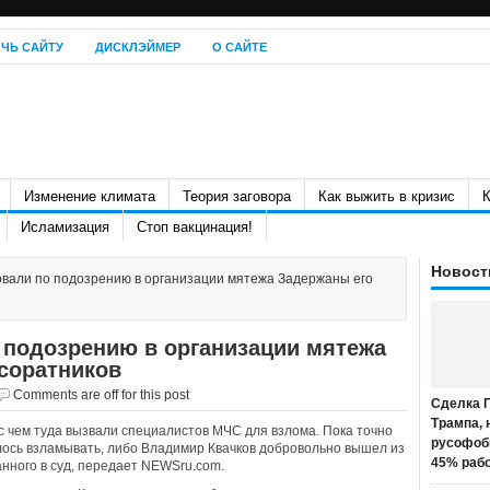
ЧЬ САЙТУ
ДИСКЛЭЙМЕР
О САЙТЕ
Изменение климата
Теория заговора
Как выжить в кризис
К
Исламизация
Стоп вакцинация!
Новост
овали по подозрению в организации мятежа Задержаны его
 подозрению в организации мятежа
соратников
Comments are off for this post
Сделка П
Трампа, 
и с чем туда вызвали специалистов МЧС для взлома. Пока точно
русофоб
лось взламывать, либо Владимир Квачков добровольно вышел из
45% раб
анного в суд, передает NEWSru.com.