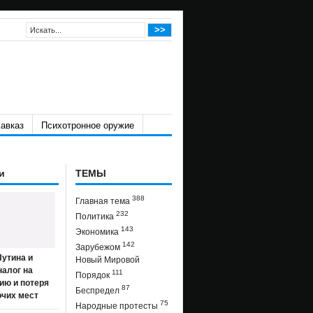
авказ
Психотронное оружие
и
ТЕМЫ
388
Главная тема
232
Политика
143
Экономика
142
Зарубежом
утина и
Новый Мировой
налог на
111
Порядок
ию и потеря
87
Беспредел
очих мест
75
Народные протесты