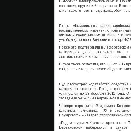
В квартире планировались обыски. По сл
восстания, оружие и боеприпасы». В свою
клиента хотят взять под стражу, обвинив 
Газета «Коммерсант» ранее сообщала
насильственному изменению конституци
членов «Ополчения имени Минина и Пожа
уже был допрошен. Вечером в четверг ФСБ
Позже это подтвердили в Лефортовском су
материалах дела говорится, что «п
деятельности» и «покушении на организа
В суде также отметили, что ч. 1 ст. 205 п
совершение террористической деятельнос
Суд рассмотрел ходатайство следствия 
материалы секретны. Поздно вечером с
установлен до 23 февраля 2011 года. От
заседания он был без наручников и не нах
Четверо соратников Владимира Квачков
квартиры. полковника ГРУ в отставк
Пожарского» – незарегистрированной орга
«Рядом с домом Квачкова арестованы Та
Бережковской набережной в центре 