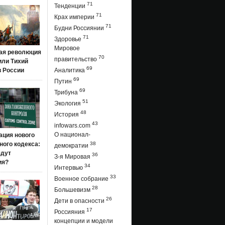
71
Тенденции
71
Крах империи
71
Будни Россиянии
71
Здоровье
Мировое
ая революция
70
правительство
 или Тихий
69
в России
Аналитика
69
Путин
69
Трибуна
51
Экология
48
История
43
infowars.com
О национал-
ация нового
ого кодекса:
38
демократии
ядут
36
З-я Мировая
ия?
34
Интервью
33
Военное собрание
28
Большевизм
26
Дети в опасности
17
Россияния
концепции и модели