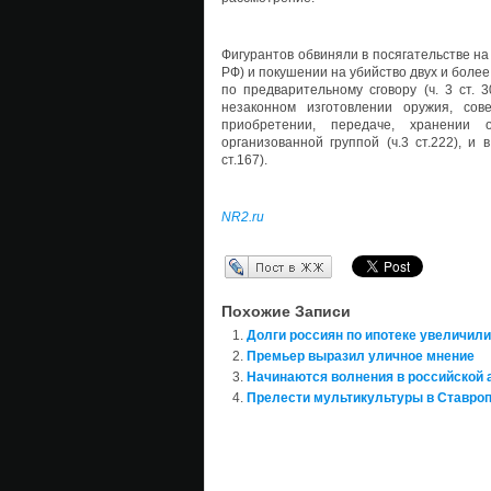
Фигурантов обвиняли в посягательстве на
РФ) и покушении на убийство двух и боле
по предварительному сговору (ч. 3 ст. 3
незаконном изготовлении оружия, сове
приобретении, передаче, хранении 
организованной группой (ч.3 ст.222), 
ст.167).
NR2.ru
Перепост в ЖЖ
Похожие Записи
Долги россиян по ипотеке увеличили
Премьер выразил уличное мнение
Начинаются волнения в российской 
Прелести мультикультуры в Ставропо