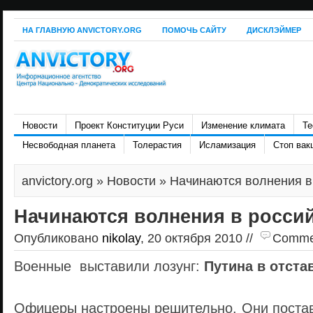
НА ГЛАВНУЮ ANVICTORY.ORG
ПОМОЧЬ САЙТУ
ДИСКЛЭЙМЕР
Новости
Проект Конституции Руси
Изменение климата
Те
Несвободная планета
Толерастия
Исламизация
Стоп вак
anvictory.org
»
Новости
» Начинаются волнения в
Начинаются волнения в росси
Опубликовано
nikolay
, 20 октября 2010 //
Comment
Военные выставили лозунг:
Путина в отста
Офицеры настроены решительно. Они постав