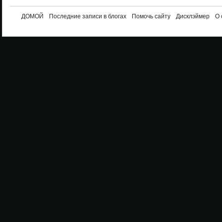
ДОМОЙ
Последние записи в блогах
Помочь сайту
Дисклэймер
О 