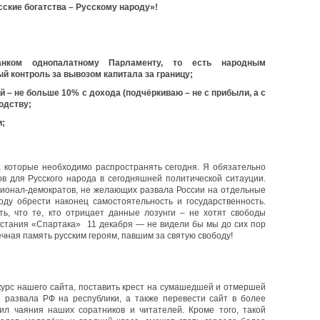
ские богатства – Русскому народу»!
анком однопалатному Парламенту, то есть народным
й контроль за вывозом капитала за границу;
 – не больше 10% с дохода (подчёркиваю – не с прибыли, а с
одству;
;
 которые необходимо распространять сегодня. Я обязательно
в для Русского народа в сегодняшней политической ситауции.
ационал-демократов, не желающих развала России на отдельные
оду обрести наконец самостоятельность и государственность.
ть, что те, кто отрицает данные лозунги – не хотят свободы
осстания «Спартака» 11 декабря — не видели бы мы до сих пор
ечная память русским героям, павшим за святую свободу!
курс нашего сайта, поставить крест на сумашедшей и отмершей
 развала РФ на республики, а также перевести сайт в более
зил чаяния наших соратников и читателей. Кроме того, такой