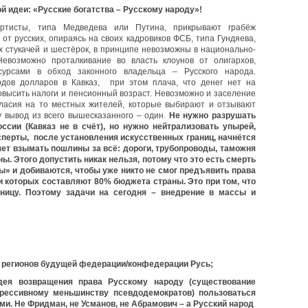
 идеи: «Русские богатства – Русскому народу»!
артисты, типа Медведева или Путина, прикрывают грабёж
 от русских, опираясь на своих кадровиков ФСБ, типа Гундяева,
х стукачей и шестёрок, в принципе невозможны в национально-
Невозможно проталкивание во власть клоунов от олигархов,
урсами в обход законного владельца – Русского народа.
дов долларов в Кавказ, при этом плача, что денег нет на
овысить налоги и пенсионный возраст. Невозможно и заселение
гласия на то местных жителей, которые выбирают и отзывают
у вывод из всего вышесказанного – один.
Не нужно разрушать
ссии (Кавказ не в счёт), но нужно нейтрализовать упырей,
сперты, после установления искусственных границ, начнётся
чет взымать пошлины за всё: дороги, трубопроводы, таможня
ны. Этого допустить никак нельзя, потому что это есть смерть
ы» и добиваются, чтобы уже никто не смог предъявить права
и которых составляют 80% бюджета страны. Это при том, что
ницу. Поэтому задачи на сегодня – внедрение в массы и
 регионов будущей федерации/конфедерации Русь;
дея возвращения права Русскому народу (существование
агрессивному меньшинству псевдодемократов) пользоваться
и. Не Фридман, не Усманов, не Абрамович – а Русский народ