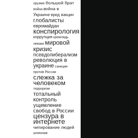
большой брат
оружие
война в
война
Украине
вред вакцин
глобалисты
евромайдан
конспирология
коррупция
кремлядь
мировой
леваки
кризис
псевдолиберализм
революция в
украине
санкции
против России
слежка за
человеком
терроризм
тотальный
контроль
ущемление
свобод в России
цензура в
интернете
чипирование людей
шпионаж