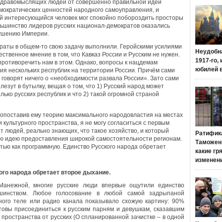
о здравомыслящих людей от совершенно правильной идеи
мократических ценностей народного самоуправления, и
ой интересующийся человек мог спокойно побороздить просторы
ольшинство лидеров русских национал-демократов оказались
рушению Империи.
краты в общем-то свою задачу выполнили. Геройскими усилиями
Неудобн
ственное мнение в том, что Кавказ России и Русским не нужен.
1917-го,
противоречить нам в этом. Однако, вопросы к нацдемам
юбилей 
ия нескольких республик на территории России. Причём сами
говорят ничего о «необходимости развала России». Зато сами
лезут в бутылку, вещая о том, что 1) Русский народ может
лько русских республик и что 2) такой огромной страной
вопоставив ему теорию максимального народовластия на местах
 культурного пространства, я не могу согласиться с первым
т людей, реально знающих, что такое хозяйство, и который
Ратифик
ую идею предоставления широкой самостоятельности регионам.
Таможенн
тью как программную. Единство Русского народа обретает
какие гр
изменен
ого народа обретает второе дыхание.
Манежной, многие русские люди впервые ощутили единство
ьшинством. Любое голосование в любой самой задрыпаной
ного теле или радио канала показывало схожую картину: 90%
товы присоединиться к русским парням и девушкам, сказавшим
 пространства от русских (О спланированной зачистке – в одной