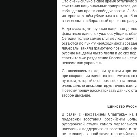
Это очень сильно в своё время отпугнул
сочетания национальных приоритетов, де
соблюдения прав и свобод человека. Люб
интернета, чтобы убедиться в том, что б
вовлечены в либеральный проект по раз
Надо сказать, что русские национал-демо
фанатиков-одиночек удалось убедить обще
Сегодня только самые глупые люди могут 
остаются по пункту необходимости создан
либералы заняли грамотную позицию и не 
русские нацдемы часто лезли и до сих пор 
спасти только разделение России на неско
невозможно управлять.
Согласившись со вторым пунктом и проти
при сохранении единства экономического и
пунктом, который очень сильно отталкивае
очень сильно дискредитирует очень важн
Поэтому прошу рассматривать данную ста
второе дыхание.
Единство Русск
В связи с «восстанием Спартака» на 
поддержки восстания российским бол
русофобской студии самого мерзопакост
населения поддерживают восстание и го
нет спланированной зачистке российского