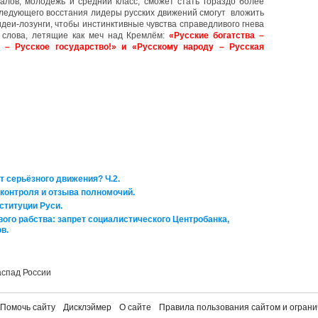
налов, молодёжь и средний класс, сможет стать гораздо более
следующего восстания лидеры русских движений смогут вложить
деи-лозунги, чтобы инстинктивные чувства справедливого гнева
 слова, летящие как меч над Кремлём:
«Русские богатства –
 – Русское государство!» и «Русскому народу – Русская
т серьёзного движения? Ч.2.
 контроля и отзыва полномочий.
ституции Руси.
вого рабства: запрет социалистического Центробанка,
в.
аспад России
Помочь сайту
Дисклэймер
О сайте
Правила пользования сайтом и ограни