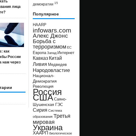
жать
15
демократии
авания лица
ге?
Популярное
HAARP
infowars.com
Алекс Джонс
Борьба с
терроризмом
ЕС
s: как
Европа
Интернет
Запад
жбы России
Кавказ
Китай
а нам через
Ливия
Медведев
Народовластие
Национал-
Демократия
Революция
тарии
Россия
США
Саяно-
Шушенская ГЭС
Сирия
Система
Третья
образования
мировая
Украина
ХААРП
биологическое