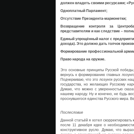
должен владеть своими ресурсами; «Рус
Одноплатный Парламент;
Отсутствие Президента-марионетки;
Возвращение контроля за Центроб
представителям и как следствие – полны
Единый упрощённый налог с предприятий
дохода). Это должно дать толчок произв
Формирование профессиональной армии
Право народа на оружие.
Это основные принципы Русской победы,
вернусь к формированию главных лозунго
Подчеркиваю, что это лозунги русских н
государства, но желающих Русскому нар
Думаю, что можно с уверенностью сказа
нашему народу. Ну и конечно, не будь в
проснувшегося единства Русского мира. В
Послесловие
Данной статьёй я хотел скорректировать 
после 11 декабря идее о необходимости
конструктивное русло. Думаю, что выра