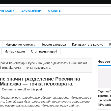
ЧЬ САЙТУ
ДИСКЛЭЙМЕР
О САЙТЕ
Изменение климата
Теория заговора
Как выжить в кризис
К
Исламизация
Стоп вакцинация!
Новост
роект Конституции Руси
» Национал-демократия – не значит
лики. Манежка — точка невозврата.
не значит разделение России на
Манежка — точка невозврата.
Comments are off for this post
Сделка П
Трампа, 
 достаточно справедливые обвинения национал-демократов в
русофоб
но, данный курс был провозглашён практически официально
45% раб
сути маргинальных, национал-демократических сайтах.