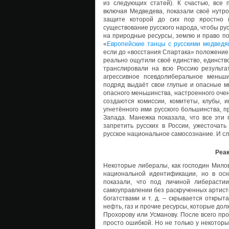
из следующих статей). К счастью, все 
включая Медведева, показали своё нутро 
защите которой до сих пор яростно
существование русского народа, чтобы ру
на природные ресурсы, землю и право по
«
Европейские танцы с русскими медведя
если до «восстания Спартака» положение 
реально ощутили своё единство, единство
транслировали на всю Россию результа
агрессивное псевдолиберальное меньш
подряд выдаёт свои глупые и опасные мы
опасного меньшинства, настроенного очен
создаются комиссии, комитеты, клубы, 
угнетённого ими русского большинства, п
Запада. Манежка показала, что все эти 
запретить русских в России, ужесточать
русское национальное самосознание. И сла
Реак
Некоторые либералы, как господин Милов
национальной идентификации, но в ос
показали, что под личиной либерасти
самоуправлении без раскрученных артист
богатствами и т. д. – скрывается откры
нефть, газ и прочие ресурсы, которые до
Прохорову или Усманову. После всего пр
просто ошибкой. Но не только у некоторы