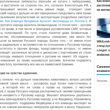
Как избе
проплаченные либерасты (просьба не путать с либералами),
и выступили на стороне тех, кто, согласно Конституции РФ, к
распозн
 призывают многие не очень умные люди, отрицает само
на митин
сский народ и дальше не мог официально предъявить своё право
льзования результатами их эксплуатации (подробнее смотрите
ми. Как команда Фридмана выносит миллиарды из России»
). И
русского народа казалось безвыходным, то после него – русские
 по крови, в том числе и благодаря русофобским СМИ, которые
ты голосований. По сути, стало понятно даже безмозглым –
инство, обслуживающее интересы олигархии, уже много лет
сли за мнение Русского народа. Более того – от имени этого
WikiLeak
ь радикально и экстремистски по отношению к Русскому народу,
спецслу
институты и прочие фонды, представители которых, от имени
следят з
роводят различные встречи и дискуссии с партнёрами из стран
мобилки
господа никакого отношения к русским не имеют. Их задача –
 наказания за право называться русским, всячески подавлять
ва Богу, проявились все как на лакмусовой бумажке.
Свежие
коммен
ция на чувство единения.
, поняли, что дальше невозможно замалчивать вопрос русской
Загрузка...
новной своей массе – русофобы ещё более ожесточились и
и, в которой нет ни слова о праве на оружие, о местном
ов, о праве Русского народа распоряжаться своими природными
тая ненависть к Русскому народу. Мешают аборигены дербанить
лжны принадлежать Русскому народу, а не Фридману, Абрамовичу,
оизошедшего, поддержка Медведева и его команды выглядит не
х не совсем конченных либералов щёлкнуло в мозгу. Национал-