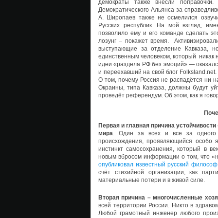
демократы также внесли поправочки.
Демократического Альянса за справедлив
А. Широпаев также не осмелился озвучи
Русских республик. На мой взгляд, име
позволило ему и его команде сделать эт
лозунг – покажет время. Активизировал
выступающие за отделение Кавказа, н
единственным человеком, который никак н
идеи «раздела РФ без эмоций» — оказалс
и переехавший на свой блог Folksland.net.
О том, почему Россия не распадётся ни н
Окраины, типа Кавказа, должны будут уйт
проведёт референдум. Об этом, как я гово
Поче
Первая и главная причина устойчивости
мира
. Один за всех и все за одного
происхождения, проявляющийся особо я
инстинкт самосохранения, который в ве
новым вбросом информации о том, что «н
опубликовал известный русский философ
счёт стихийной организации, как пар
материальные потери и в живой силе.
Вторая причина – многочисленные хоз
всей территории России. Никто в здраво
Любой грамотный инженер любого произ