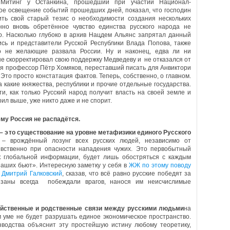
 Митинг у Останкина, прошедший при участии Национал-
ое освещение событий прошедших дней, показал, что господин
ть свой старый тезис о необходимости создания нескольких
нно вновь обретённое чувство единства русского народа не
о. Насколько глубоко в архив Нацдем Альянс запрятал данный
ись и представители Русской Республики Влада Попова, также
о не желающие развала России. Ну и наконец, едва ли ни
е скорректировал свою поддержку Медведеву и не отказался от
я профессор Пётр Хомяков, переставший писать для Анвиктори
 Это просто констатация фактов. Теперь, собственно, о главном.
а какие княжества, республики и прочие отдельные государства.
и, как только Русский народ получит власть на своей земле и
рил выше, уже никто даже и не спорит.
му Россия не распадётся.
 – это существование на уровне метафизики единого Русского
 – врождённый лозунг всех русских людей, независимо от
вственно при опасности нападения чужих. Это первобытный
к глобальной информации, будет лишь обостряться с каждым
аших бьют». Интересную заметку у себя в
ЖЖ по этому поводу
 Дмитрий Галковский
, сказав, что всё равно русские победят за
тизаны всегда побеждали врагов, нанося им неисчислимые
яйственные и родственные связи между русскими людьми
на
м уме не будет разрушать единое экономическое пространство.
водства объяснит эту простейшую истину любому теоретику,