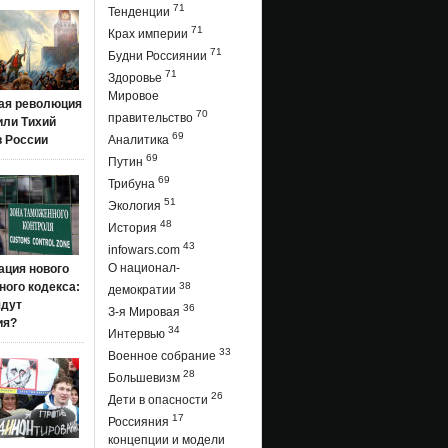
71
Тенденции
71
Крах империи
71
Будни Россиянии
71
Здоровье
Мировое
ая революция
70
правительство
 или Тихий
69
в России
Аналитика
69
Путин
69
Трибуна
51
Экология
48
История
43
infowars.com
О национал-
ация нового
ого кодекса:
38
демократии
ядут
36
З-я Мировая
ия?
34
Интервью
33
Военное собрание
28
Большевизм
26
Дети в опасности
17
Россияния
концепции и модели