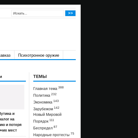
авказ
Психотронное оружие
и
ТЕМЫ
388
Главная тема
232
Политика
143
Экономика
142
Зарубежом
утина и
Новый Мировой
налог на
111
Порядок
ию и потеря
87
Беспредел
очих мест
75
Народные протесты