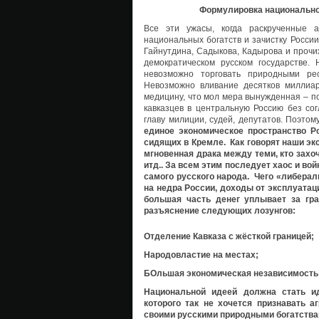
Формулировка национальной
Все эти ужасы, когда раскрученные 
национальных богатств и зачистку России
Гайнутдина, Садыкова, Кадырова и прочи
демократическом русском государстве. 
невозможно торговать природными рес
Невозможно вливание десятков миллиар
медицину, что мол мера вынужденная – п
кавказцев в центральную Россию без со
главу милиции, судей, депутатов. Поэтом
единое экономическое пространство Ро
сидящих в Кремле. Как говорят наши эк
мгновенная драка между теми, кто захо
итд.. За всем этим последует хаос и вой
самого русского народа. Чего «либерал
на недра России, доходы от эксплуатац
большая часть денег уплывает за гра
разъяснение следующих лозунгов:
Отделение Кавказа с жёсткой границей;
Народовластие на местах;
БОльшая экономическая независимость
Национальной идеей должна стать и
которого так не хочется признавать 
своими русскими природными богатствам