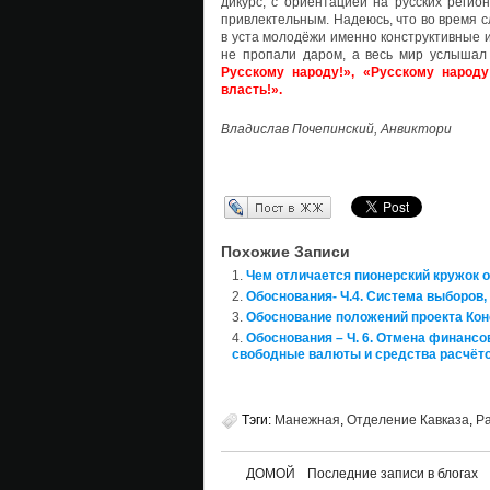
дикурс, с ориентацией на русских регио
привлектельным. Надеюсь, что во время 
в уста молодёжи именно конструктивные и
не пропали даром, а весь мир услышал
Русскому народу!», «Русскому народу
власть!».
Владислав Почепинский, Анвиктори
Перепост в ЖЖ
Похожие Записи
Чем отличается пионерский кружок о
Обоснования- Ч.4. Система выборов,
Обоснование положений проекта Кон
Обоснования – Ч. 6. Отмена финансо
свободные валюты и средства расчёто
Тэги:
Манежная
,
Отделение Кавказа
,
Р
ДОМОЙ
Последние записи в блогах