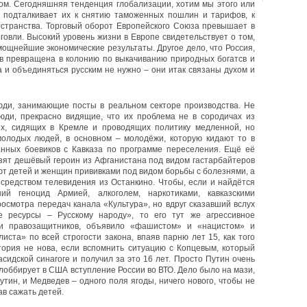
ом. Сегодняшняя тенденция глобализации, хотим мы этого или
н, подталкивает их к снятию таможенных пошлин и тарифов, к
остранства. Торговый оборот Европейского Союза превышает в
овли. Высокий уровень жизни в Европе свидетельствует о том,
 мощнейшие экономические результаты. Другое дело, что Россия,
в превращена в колонию по выкачиванию природных богатсв и
а и объединяться русским не нужно – они итак связаны духом и
люди, занимающие посты в реальном секторе производства. Не
люди, прекрасно видящие, что их проблема не в сородичах из
ях, сидящих в Кремле и проводящих политику медленной, но
олодых людей, в основном – молодёжи, которую кидают то в
нных боевиков с Кавказа по программе переселения. Ещё её
озят дешёвый героин из Афганистана под видом гастарбайтеров
ют детей и женщин прививками под видом борьбы с болезнями, а
средством телевидения из Останкино. Чтобы, если и найдётся
ший геноцид Армией, алкоголем, наркотиками, кавказскими
осмотра передач канала «Культура», но вдруг сказавший вслух
 ресурсы – Русскому народу», то его тут же агрессивное
и правозащитников, объявило «фашистом» и «нацистом» и
ста» по всей строгости закона, впаяв парню лет 15, как того
тория не нова, если вспомнить ситуацию с Копцевым, который
идской синагоге и получил за это 16 лет. Просто Путин очень
лоббирует в США вступление России во ВТО. Дело было на мази,
утин, и Медведев – одного поля ягоды, ничего нового, чтобы не
ав сажать детей.