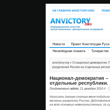
НА ГЛАВНУЮ ANVICTORY.ORG
ПОМО
Новости
Проект Конституции Руси
Несвободная планета
Толерастия
anvictory.org
»
О национал-демократии
,
П
разделение России на отдельные респуб
Национал-демократия – 
отдельные республики. 
Опубликовано
admin
, 21 декабря 2010 //
Написать данную статью меня побудили
желании развалить Россию. Действитель
на всех основных немногочисленных, по 